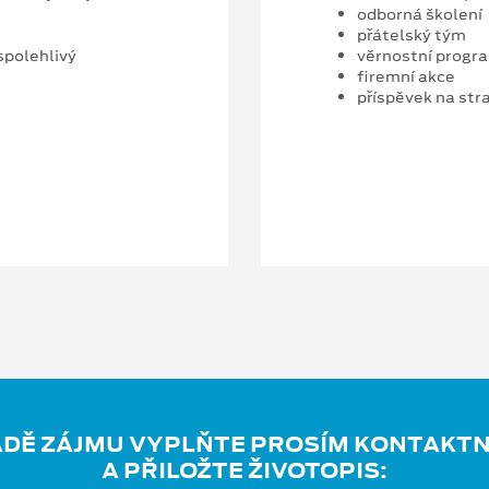
odborná školení
přátelský tým
spolehlivý
věrnostní progr
firemní akce
příspěvek na str
ADĚ ZÁJMU VYPLŇTE PROSÍM KONTAKTN
A PŘILOŽTE ŽIVOTOPIS: