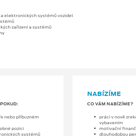
 a elektronických systémů vozidel
systémů
ckých zařízení a systémů
lny
NABÍZÍME
 POKUD:
CO VÁM NABÍZÍME?
áře nebo příbuzném
práci v nově zre
vybavením
obné pozici
motivační finan
tronických systémů
dlouhodobou per