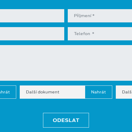
Další dokument
Dalš
ODESLAT