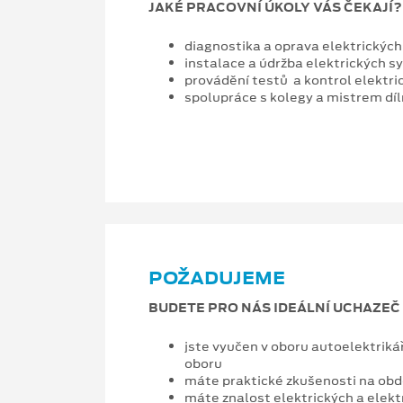
JAKÉ PRACOVNÍ ÚKOLY VÁS ČEKAJÍ?
diagnostika a oprava elektrických
instalace a údržba elektrických 
provádění testů a kontrol elektri
spolupráce s kolegy a mistrem dí
POŽADUJEME
BUDETE PRO NÁS IDEÁLNÍ UCHAZEČ
jste vyučen v oboru autoelektrik
oboru
máte praktické zkušenosti na obd
máte znalost elektrických a elek