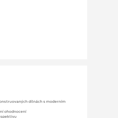
konstruovaných dílnách s moderním
ční ohodnocení
spektivu