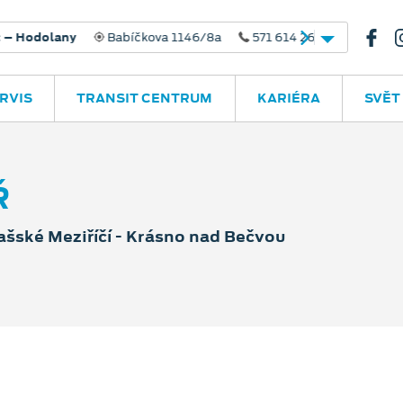
dolany
Babíčkova 1146/8a
571 614 267
RVIS
TRANSIT CENTRUM
KARIÉRA
SVĚT
Ř
ašské Meziříčí - Krásno nad Bečvou