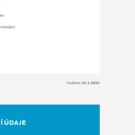
am
avování
Vloženo:
15. 1. 2024
Í ÚDAJE