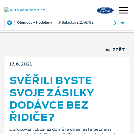
Olomouc – Hodolany
Babíčkova 1146/8a
ZPĚT
17. 6. 2021
SVĚŘILI BYSTE
SVOJE ZÁSILKY
DODÁVCE BEZ
ŘIDIČE?
Doručování zboží až domů je dnes ještě běžnější