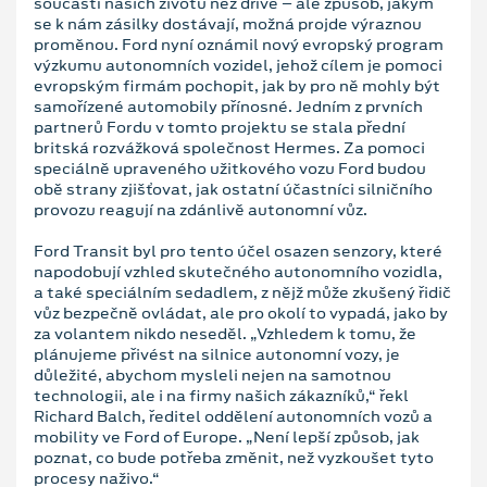
součástí našich životů než dříve – ale způsob, jakým
se k nám zásilky dostávají, možná projde výraznou
proměnou. Ford nyní oznámil nový evropský program
výzkumu autonomních vozidel, jehož cílem je pomoci
evropským firmám pochopit, jak by pro ně mohly být
samořízené automobily přínosné. Jedním z prvních
partnerů Fordu v tomto projektu se stala přední
britská rozvážková společnost Hermes. Za pomoci
speciálně upraveného užitkového vozu Ford budou
obě strany zjišťovat, jak ostatní účastníci silničního
provozu reagují na zdánlivě autonomní vůz.
Ford Transit byl pro tento účel osazen senzory, které
napodobují vzhled skutečného autonomního vozidla,
a také speciálním sedadlem, z nějž může zkušený řidič
vůz bezpečně ovládat, ale pro okolí to vypadá, jako by
za volantem nikdo neseděl. „Vzhledem k tomu, že
plánujeme přivést na silnice autonomní vozy, je
důležité, abychom mysleli nejen na samotnou
technologii, ale i na firmy našich zákazníků,“ řekl
Richard Balch, ředitel oddělení autonomních vozů a
mobility ve Ford of Europe. „Není lepší způsob, jak
poznat, co bude potřeba změnit, než vyzkoušet tyto
procesy naživo.“