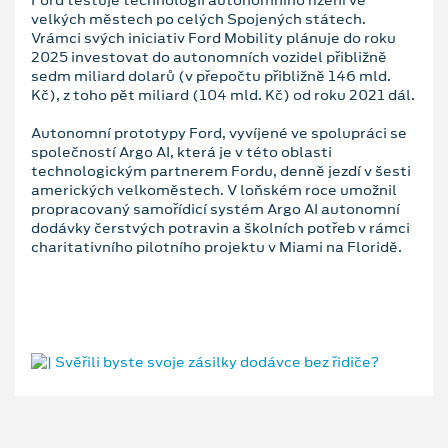
velkých městech po celých Spojených státech.
Vrámci svých iniciativ Ford Mobility plánuje do roku
2025 investovat do autonomních vozidel přibližně
sedm miliard dolarů (v přepočtu přibližně 146 mld.
Kč), z toho pět miliard (104 mld. Kč) od roku 2021 dál.
Autonomní prototypy Ford, vyvíjené ve spolupráci se
společností Argo AI, která je v této oblasti
technologickým partnerem Fordu, denně jezdí v šesti
amerických velkoměstech. V loňském roce umožnil
propracovaný samořídicí systém Argo AI autonomní
dodávky čerstvých potravin a školních potřeb v rámci
charitativního pilotního projektu v Miami na Floridě.