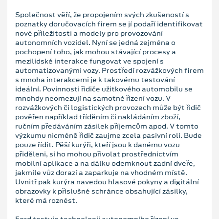
Společnost věří, že propojením svých zkušeností s
poznatky doručovacích firem se jí podaří identifikovat
nové příležitosti a modely pro provozování
autonomních vozidel. Nyní se jedná zejména o
pochopení toho, jak mohou stávající procesy a
mezilidské interakce fungovat ve spojení s
automatizovanými vozy. Prostředí rozvážkových firem
s mnoha interakcemi je k takovému testování
ideální. Povinnosti řidiče užitkového automobilu se
mnohdy neomezují na samotné řízení vozu. V
rozvážkových či logistických provozech může být řidič
pověřen například tříděním či nakládáním zboží,
ručním předáváním zásilek příjemcům apod. V tomto
výzkumu nicméně řidič zaujme zcela pasivní roli. Bude
pouze řídit. Pěší kurýři, kteří jsou k danému vozu
přiděleni, si ho mohou přivolat prostřednictvím
mobilní aplikace a na dálku odemknout zadní dveře,
jakmile vůz dorazí a zaparkuje na vhodném místě.
Uvnitř pak kurýra navedou hlasové pokyny a digitální
obrazovky k příslušné schránce obsahující zásilky,
které má roznést.
Ford testuje technologii autonomního řízení ve