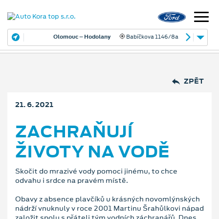
Olomouc – Hodolany
Babíčkova 1146/8a
ZPĚT
21. 6. 2021
ZACHRAŇUJÍ
ŽIVOTY NA VODĚ
Skočit do mrazivé vody pomoci jinému, to chce
odvahu i srdce na pravém místě.
Obavy z absence plavčíků u krásných novomlýnských
nádrží vnuknuly v roce 2001 Martinu Šrahůlkovi nápad
založit spolu s přáteli tým vodních záchranářů. Dnes