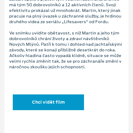
má tým 50 dobrovolníků a 12 aktivních členů. Svoji
efektivitu prokázal už mnohokrát. Martin, který jinak
pracuje na plný úvazek u záchranné služby, je hrdinou
druhého videa ze seriálu „Lifesavers“ od Fordu.
Ve snímku uvidíte obětavost, s níž Martin a jeho tým
dobrovolníků chrání životy a zdraví návštěvníků
Nových Mlýnů. Patří k tomu i dohled nad jachtařskými
závody, které se konají přibližně desetkrát do roka.
Ačkoliv hladina často vypadá klidně, situace se může
velmi rychle změnit tak, že se pro záchranáře změní v
náročnou zkoušku jejich schopností.
Chci vidět film