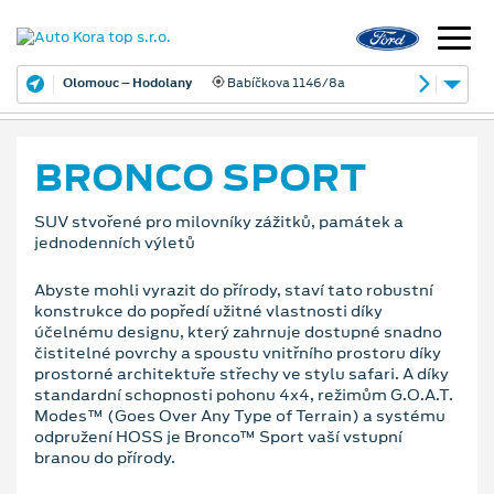
Olomouc – Hodolany
Babíčkova 1146/8a
BRONCO SPORT
SUV stvořené pro milovníky zážitků, památek a
jednodenních výletů
Abyste mohli vyrazit do přírody, staví tato robustní
konstrukce do popředí užitné vlastnosti díky
účelnému designu, který zahrnuje dostupné snadno
čistitelné povrchy a spoustu vnitřního prostoru díky
prostorné architektuře střechy ve stylu safari. A díky
standardní schopnosti pohonu 4x4, režimům G.O.A.T.
Modes™ (Goes Over Any Type of Terrain) a systému
odpružení HOSS je Bronco™ Sport vaší vstupní
branou do přírody.