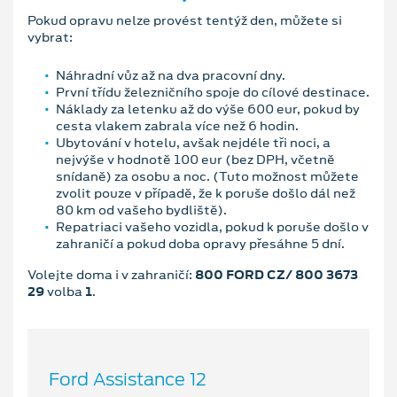
Pokud opravu nelze provést tentýž den, můžete si
vybrat:
Náhradní vůz až na dva pracovní dny.
První třídu železničního spoje do cílové destinace.
Náklady za letenku až do výše 600 eur, pokud by
cesta vlakem zabrala více než 6 hodin.
Ubytování v hotelu, avšak nejdéle tři noci, a
nejvýše v hodnotě 100 eur (bez DPH, včetně
snídaně) za osobu a noc. (Tuto možnost můžete
zvolit pouze v případě, že k poruše došlo dál než
80 km od vašeho bydliště).
Repatriaci vašeho vozidla, pokud k poruše došlo v
zahraničí a pokud doba opravy přesáhne 5 dní.
Volejte doma i v zahraničí:
800 FORD CZ/ 800 3673
29
volba
1
.
Ford Assistance 12