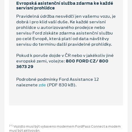
Evropská asistenční služba zdarma ke každé
servisní prohlídce
Pravidelná údržba nesvědčí jen vašemu vozu, je
dobrá i pro klid vaší duše. Ke každé servisní
prohlídce u autorizovaného prodejce nebo
servisu Ford získáte zdarma asistenční službu
po celé Evropě, která platí od data návštěvy
servisu do termínu další pravidelné prohlídky.
Pokud k poruše dojde v ČR nebo v jakékoliv jiné
evropské zemi, volejte:
800 FORD CZ/ 800
3673 29
Podrobné podmínky Ford Assistance 12
naleznete
zde
(PDF 830 kB).
Vozidlo musí být vybaveno modemem FordPass Connect a modem
[*]
musí být aktivován.