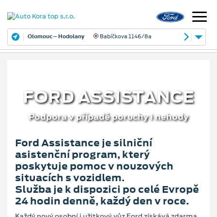
Olomouc – Hodolany
Babíčkova 1146/8a
FORD ASSISTANCE
Podpora v případě poruchy i nehody
Ford Assistance je silniční
asistenční program, který
poskytuje pomoc v nouzových
situacích s vozidlem.
Služba je k dispozici po celé Evropě
24 hodin denně, každý den v roce.
Každý nový osobní i užitkový vůz Ford získává zdarma