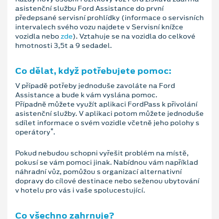
asistenční službu Ford Assistance do první
předepsané servisní prohlídky (informace o servisních
intervalech svého vozu najdete v Servisní knížce
vozidla nebo
zde
). Vztahuje se na vozidla do celkové
hmotnosti 3,5t a 9 sedadel.
Co dělat, když potřebujete pomoc:
V případě potřeby jednoduše zavoláte na Ford
Assistance a bude k vám vyslána pomoc.
Případně můžete využít aplikaci FordPass k přivolání
asistenční služby. V aplikaci potom můžete jednoduše
sdílet informace o svém vozidle včetně jeho polohy s
*
operátory
.
Pokud nebudou schopni vyřešit problém na místě,
pokusí se vám pomoci jinak. Nabídnou vám například
náhradní vůz, pomůžou s organizací alternativní
dopravy do cílové destinace nebo seženou ubytování
v hotelu pro vás i vaše spolucestující.
Co všechno zahrnuje?