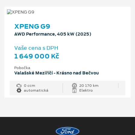
XPENG G9
AWD Performance, 405 kW (2025)
Vaše cena s DPH
1 649 000 Kč
Pobočka
Valašské Meziříčí - Krásno nad Bečvou
0 ccm
20 170 km
automatická
Elektro