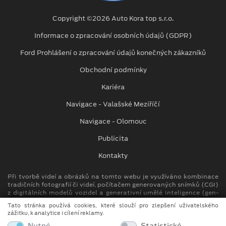
Copyright ©2026 Auto Kora top s.r.o.
Informace o zpracování osobních údajů (GDPR)
Ford Prohlášení o zpracování údajů konečných zákazníků
Obchodní podmínky
Kariéra
Navigace - Valašské Meziříčí
Navigace - Olomouc
Publicita
Kontakty
Při tvorbě videí a obrázků na tomto webu je využíváno kombinace
tradičních fotografií či videí, počítačem generovaných snímků (CGI)
z digitálních modelů vozidel a generativní umělé inteligence (gen-
AI).
Tato stránka používá cookies, které slouží pro zlepšení uživatelského
zážitku, k analytice i cílení reklamy.
Auto Kora top s.r.o.
Nutné
Statistické