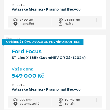
Pobočka
Valašské Meziříčí - Krásno nad Bečvou
1 499 cm³
28 386 km
manuální
Nafta
OVĚŘENÝ PŮVOD VOZU OD PRVNÍHO MAJITELE
Ford Focus
ST-Line X 155k/Aut mHEV ČR Zár (2024)
Vaše cena
549 000 Kč
Pobočka
Valašské Meziříčí - Krásno nad Bečvou
999 cm³
10 747 km
automatická
Benzín