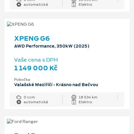
automatická
Elektro
XPENG G6
AWD Performance, 350kW (2025)
Vaše cena s DPH
1 149 000 Kč
Pobočka
Valašské Meziříčí - Krásno nad Bečvou
0 ccm
18 534 km
automatická
Elektro