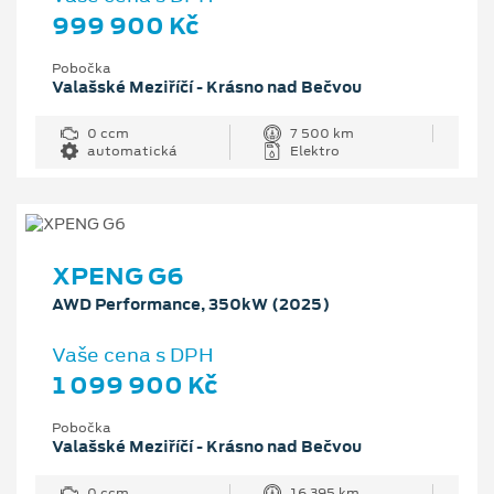
999 900 Kč
Pobočka
Valašské Meziříčí - Krásno nad Bečvou
0 ccm
7 500 km
automatická
Elektro
XPENG G6
AWD Performance, 350kW (2025)
Vaše cena s DPH
1 099 900 Kč
Pobočka
Valašské Meziříčí - Krásno nad Bečvou
0 ccm
16 395 km