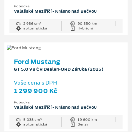
Pobočka
Valašské Meziříčí - Krásno nad Bečvou
2 956 cm³
90 550 km
automatická
Hybridní
Ford Mustang
GT 5,0 V8 ČR DealerFORD Záruka (2025)
Vaše cena s DPH
1 299 900 Kč
Pobočka
Valašské Meziříčí - Krásno nad Bečvou
5 038 cm³
19 600 km
automatická
Benzín