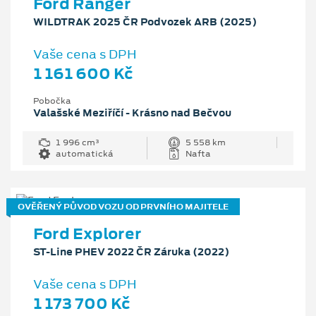
Ford Ranger
WILDTRAK 2025 ČR Podvozek ARB (2025)
Vaše cena s DPH
1 161 600 Kč
Pobočka
Valašské Meziříčí - Krásno nad Bečvou
1 996 cm³
5 558 km
automatická
Nafta
OVĚŘENÝ PŮVOD VOZU OD PRVNÍHO MAJITELE
Ford Explorer
ST-Line PHEV 2022 ČR Záruka (2022)
Vaše cena s DPH
1 173 700 Kč