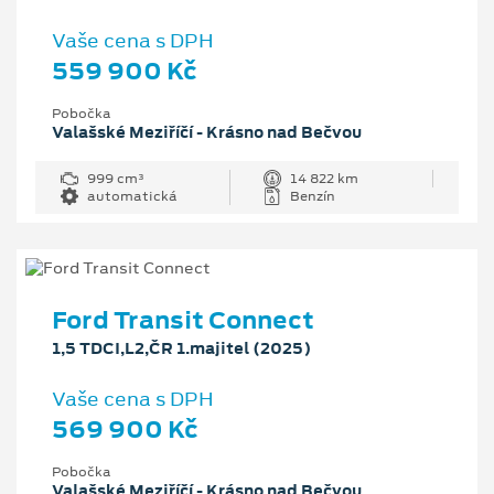
Vaše cena s DPH
559 900 Kč
Pobočka
Valašské Meziříčí - Krásno nad Bečvou
999 cm³
14 822 km
automatická
Benzín
Ford Transit Connect
1,5 TDCI,L2,ČR 1.majitel (2025)
Vaše cena s DPH
569 900 Kč
Pobočka
Valašské Meziříčí - Krásno nad Bečvou