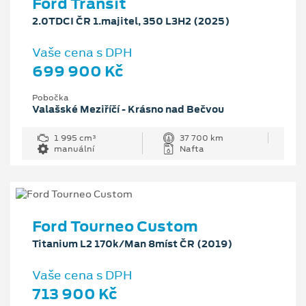
Ford Transit
2.0TDCI ČR 1.majitel, 350 L3H2 (2025)
Vaše cena s DPH
699 900 Kč
Pobočka
Valašské Meziříčí - Krásno nad Bečvou
1 995 cm³
37 700 km
manuální
Nafta
Ford Tourneo Custom
Titanium L2 170k/Man 8míst ČR (2019)
Vaše cena s DPH
713 900 Kč