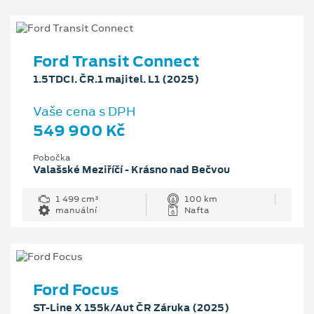
Ford Transit Connect
1.5TDCI. ČR.1 majitel. L1 (2025)
Vaše cena s DPH
549 900 Kč
Pobočka
Valašské Meziříčí - Krásno nad Bečvou
1 499 cm³
100 km
manuální
Nafta
Ford Focus
ST-Line X 155k/Aut ČR Záruka (2025)