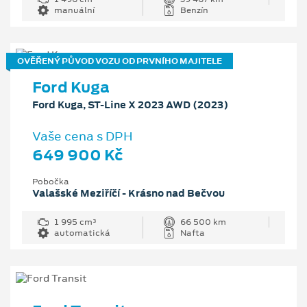
manuální
Benzín
OVĚŘENÝ PŮVOD VOZU OD PRVNÍHO MAJITELE
Ford Kuga
Ford Kuga, ST-Line X 2023 AWD (2023)
Vaše cena s DPH
649 900 Kč
Pobočka
Valašské Meziříčí - Krásno nad Bečvou
1 995 cm³
66 500 km
automatická
Nafta