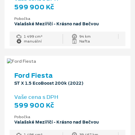
599 900 Kč
Pobočka
Valašské Meziříčí - Krásno nad Bečvou
1 499 cm³
94 km
manuální
Nafta
Ford Fiesta
ST X 1.5 EcoBoost 200k (2022)
Vaše cena s DPH
599 900 Kč
Pobočka
Valašské Meziříčí - Krásno nad Bečvou
1 496 cm³
39 467 km