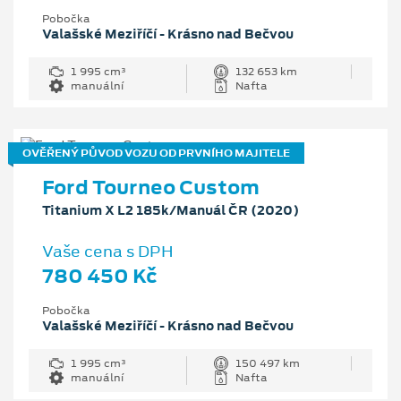
Pobočka
Valašské Meziříčí - Krásno nad Bečvou
1 995 cm³
132 653 km
manuální
Nafta
OVĚŘENÝ PŮVOD VOZU OD PRVNÍHO MAJITELE
Ford Tourneo Custom
Titanium X L2 185k/Manuál ČR (2020)
Vaše cena s DPH
780 450 Kč
Pobočka
Valašské Meziříčí - Krásno nad Bečvou
1 995 cm³
150 497 km
manuální
Nafta