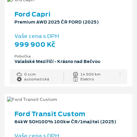
Ford Capri
Premium AWD 2025 ČR FORD (2025)
Vaše cena s DPH
999 900 Kč
Pobočka
Valašské Meziříčí - Krásno nad Bečvou
0 ccm
14 500 km
automatická
Elektro
Ford Transit Custom
64kW SOH100% 100kw ČR/1majitel (2025)
Vaše cena s DPH