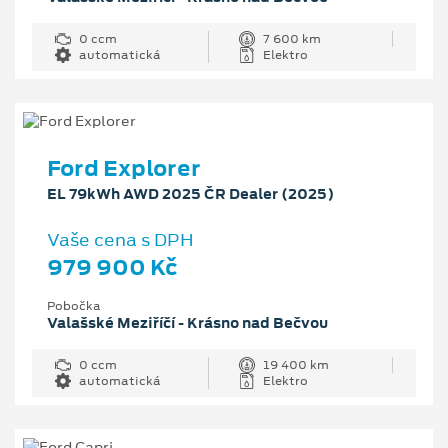
0 ccm
7 600 km
automatická
Elektro
Ford Explorer
EL 79kWh AWD 2025 ČR Dealer (2025)
Vaše cena s DPH
979 900 Kč
Pobočka
Valašské Meziříčí - Krásno nad Bečvou
0 ccm
19 400 km
automatická
Elektro