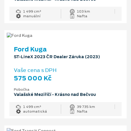
1 499 cm³
103 km
manuální
Nafta
Ford Kuga
ST-LineX 2023 ČR Dealer Záruka (2023)
Vaše cena s DPH
575 000 Kč
Pobočka
Valašské Meziříčí - Krásno nad Bečvou
1 499 cm³
39 735 km
automatická
Nafta