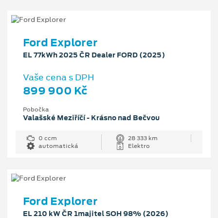
Ford Explorer
EL 77kWh 2025 ČR Dealer FORD (2025)
Vaše cena s DPH
899 900 Kč
Pobočka
Valašské Meziříčí - Krásno nad Bečvou
0 ccm
28 333 km
automatická
Elektro
Ford Explorer
EL 210 kW ČR 1majitel SOH 98% (2026)