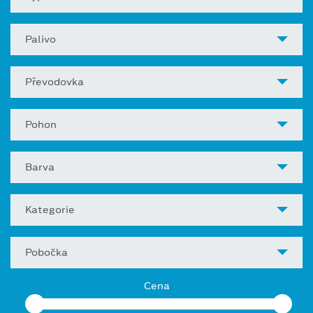
Palivo
Převodovka
Pohon
Barva
Kategorie
Pobočka
Cena