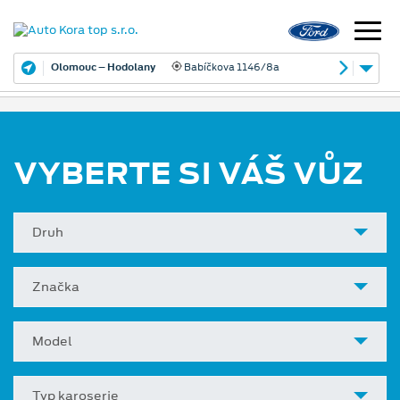
Olomouc – Hodolany
Babíčkova 1146/8a
VYBERTE SI VÁŠ VŮZ
Druh
Značka
Model
Typ karoserie