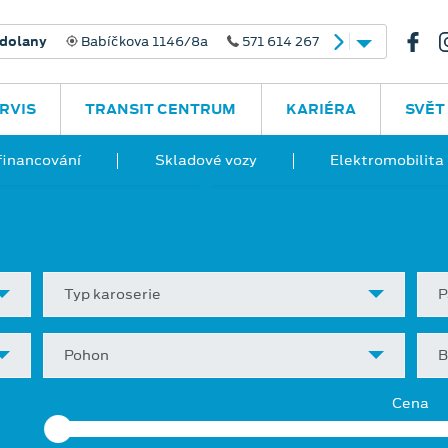
dolany
Babíčkova 1146/8a
571 614 267
RVIS
TRANSIT CENTRUM
KARIÉRA
SVĚT
financování
Skladové vozy
Elektromobilita
Typ karoserie
P
Pohon
B
Cena