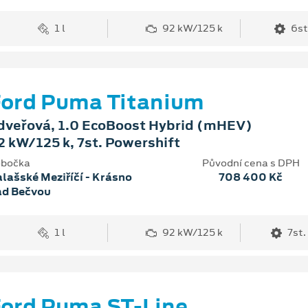
1 l
92 kW/125 k
6st
ord Puma Titanium
dveřová, 1.0 EcoBoost Hybrid (mHEV)
2 kW/125 k, 7st. Powershift
bočka
Původní cena s DPH
lašské Meziříčí - Krásno
708 400 Kč
ad Bečvou
1 l
92 kW/125 k
7st.
ord Puma ST-Line