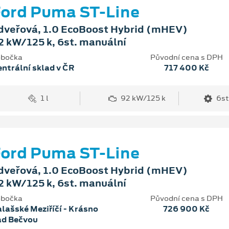
ord Puma ST-Line
dveřová, 1.0 EcoBoost Hybrid (mHEV)
2 kW/125 k, 6st. manuální
bočka
Původní cena s DPH
ntrální sklad v ČR
717 400 Kč
1 l
92 kW/125 k
6st
ord Puma ST-Line
dveřová, 1.0 EcoBoost Hybrid (mHEV)
2 kW/125 k, 6st. manuální
bočka
Původní cena s DPH
lašské Meziříčí - Krásno
726 900 Kč
ad Bečvou