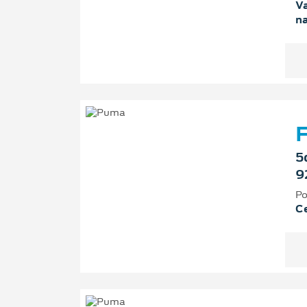
Va
n
F
5
9
Po
Ce