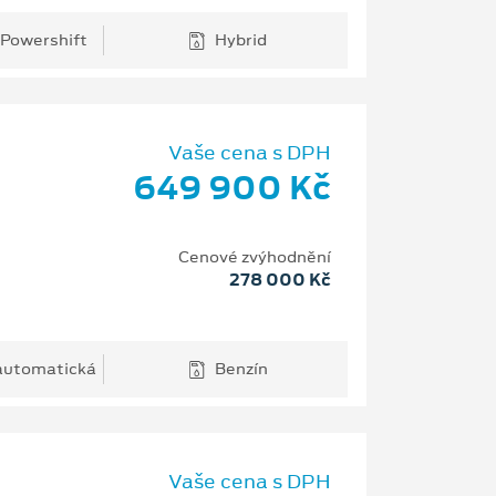
 Powershift
Hybrid
Vaše cena s DPH
649 900 Kč
Cenové zvýhodnění
278 000 Kč
 automatická
Benzín
Vaše cena s DPH