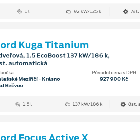
1 l
92 kW/125 k
7st.
ord Kuga Titanium
dveřová, 1.5 EcoBoost 137 kW/186 k,
st. automatická
bočka
Původní cena s DPH
lašské Meziříčí - Krásno
927 900 Kč
ad Bečvou
1.5 l
137 kW/186 k
8st.
ord Focus Active X