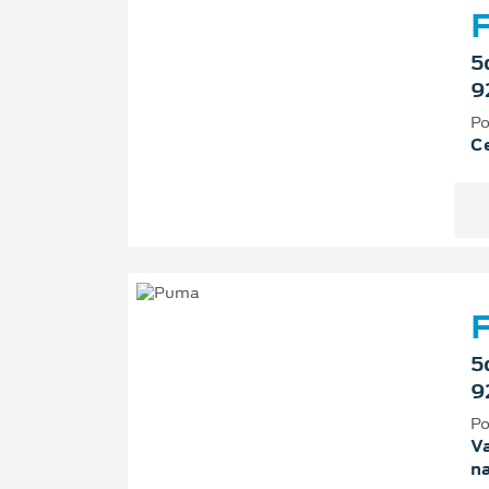
F
5
9
Po
Ce
F
5
9
Po
Va
n