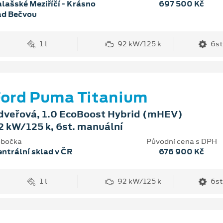
lašské Meziříčí - Krásno
697 500 Kč
ad Bečvou
1 l
92 kW/125 k
6st
ord Puma Titanium
dveřová, 1.0 EcoBoost Hybrid (mHEV)
2 kW/125 k, 6st. manuální
bočka
Původní cena s DPH
ntrální sklad v ČR
676 900 Kč
1 l
92 kW/125 k
6st