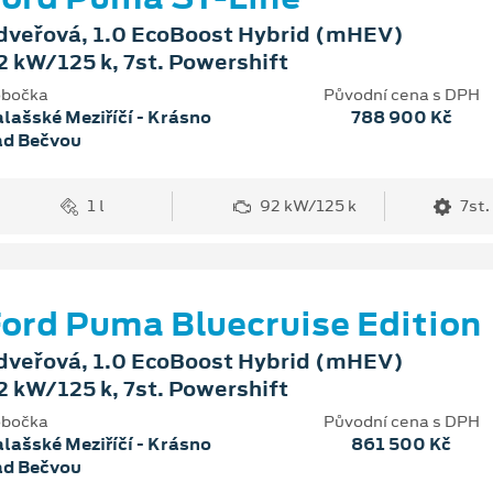
dveřová, 1.0 EcoBoost Hybrid (mHEV)
2 kW/125 k, 7st. Powershift
bočka
Původní cena s DPH
lašské Meziříčí - Krásno
788 900 Kč
ad Bečvou
1 l
92 kW/125 k
7st.
ord Puma Bluecruise Edition
dveřová, 1.0 EcoBoost Hybrid (mHEV)
2 kW/125 k, 7st. Powershift
bočka
Původní cena s DPH
lašské Meziříčí - Krásno
861 500 Kč
ad Bečvou