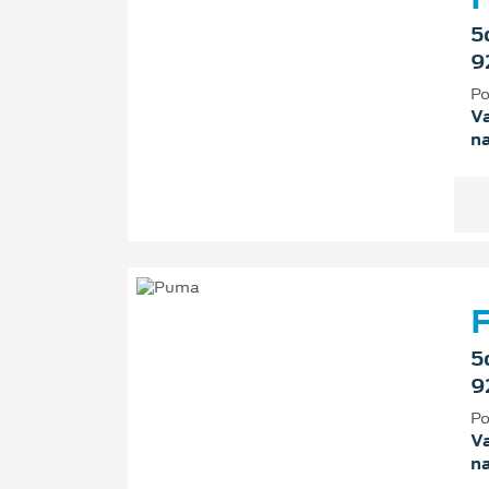
5
9
Po
Va
n
F
5
9
Po
Va
n