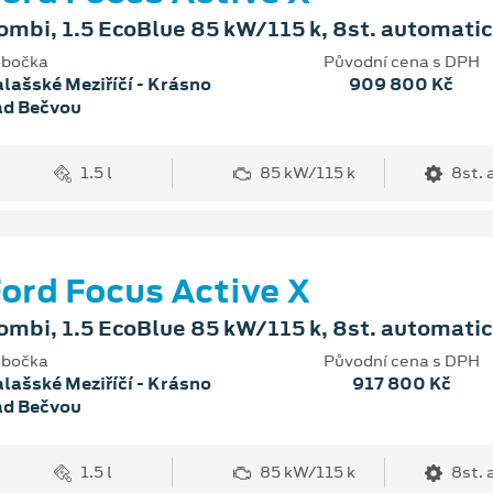
ombi, 1.5 EcoBlue 85 kW/115 k, 8st. automati
bočka
Původní cena s DPH
lašské Meziříčí - Krásno
909 800 Kč
ad Bečvou
1.5 l
85 kW/115 k
8st.
ord Focus Active X
ombi, 1.5 EcoBlue 85 kW/115 k, 8st. automati
bočka
Původní cena s DPH
lašské Meziříčí - Krásno
917 800 Kč
ad Bečvou
1.5 l
85 kW/115 k
8st.