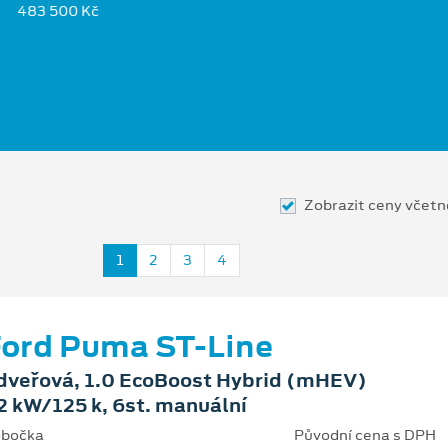
483 500 Kč
Zobrazit ceny včet
1
2
3
4
ord Puma ST-Line
dveřová, 1.0 EcoBoost Hybrid (mHEV)
2 kW/125 k, 6st. manuální
bočka
Původní cena s DPH