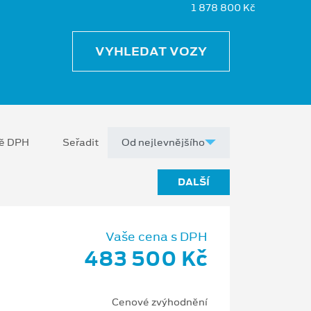
1 878 800 Kč
VYHLEDAT VOZY
ně DPH
Seřadit
DALŠÍ
Vaše cena s DPH
483 500 Kč
Cenové zvýhodnění