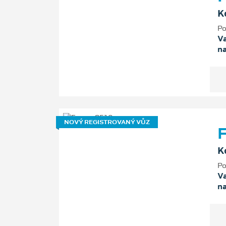
K
Po
Va
n
NOVÝ REGISTROVANÝ VŮZ
F
K
Po
Va
n