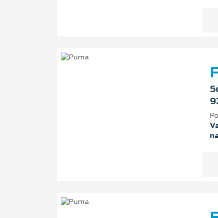
F
5
9
Po
Va
n
F