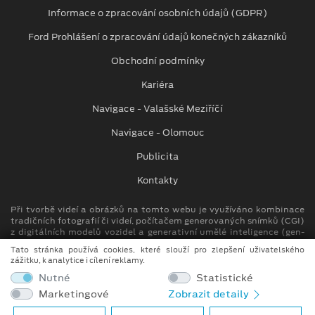
Informace o zpracování osobních údajů (GDPR)
Ford Prohlášení o zpracování údajů konečných zákazníků
Obchodní podmínky
Kariéra
Navigace - Valašské Meziříčí
Navigace - Olomouc
Publicita
Kontakty
Při tvorbě videí a obrázků na tomto webu je využíváno kombinace
tradičních fotografií či videí, počítačem generovaných snímků (CGI)
z digitálních modelů vozidel a generativní umělé inteligence (gen-
AI).
Tato stránka používá cookies, které slouží pro zlepšení uživatelského
zážitku, k analytice i cílení reklamy.
Auto Kora top s.r.o.
Nutné
Statistické
M. Alše 780, Krásno nad Bečvou
Marketingové
Zobrazit detaily
757 01 Valašské Meziříčí
info.vm@autokora.cz