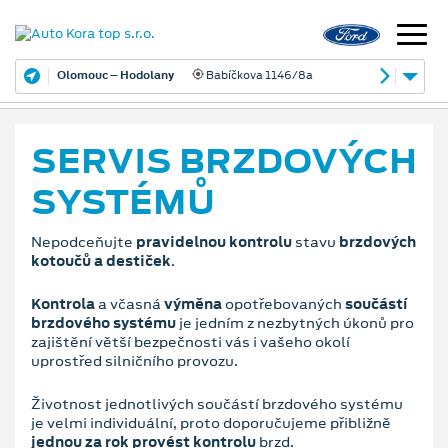
Olomouc – Hodolany
Babíčkova 1146/8a
SERVIS BRZDOVÝCH
SYSTÉMŮ
Nepodceňujte
pravidelnou kontrolu
stavu
brzdových
kotoučů a destiček
.
Kontrola
a včasná
výměna
opotřebovaných
součástí
brzdového systému
je jedním z nezbytných úkonů pro
zajištění větší bezpečnosti vás i vašeho okolí
uprostřed silničního provozu.
Životnost jednotlivých součástí brzdového systému
je velmi individuální, proto doporučujeme přibližně
jednou za rok provést kontrolu
brzd.