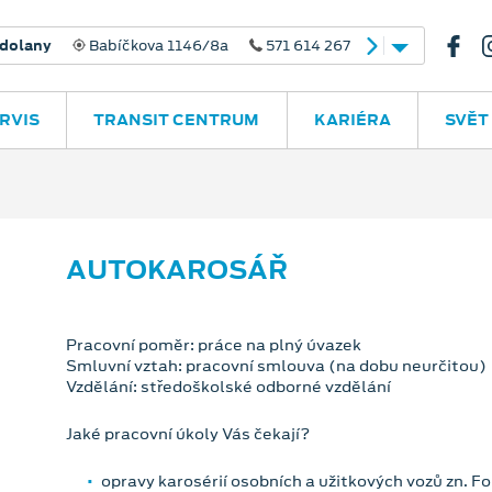
dolany
Babíčkova 1146/8a
571 614 267
RVIS
TRANSIT CENTRUM
KARIÉRA
SVĚT
AUTOKAROSÁŘ
Pracovní poměr: práce na plný úvazek
Smluvní vztah: pracovní smlouva (na dobu neurčitou)
Vzdělání: středoškolské odborné vzdělání
Jaké pracovní úkoly Vás čekají?
opravy karosérií osobních a užitkových vozů zn. Fo