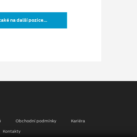
ké na další pozice...
ů
Obchodní podmínky
Kariéra
Kontakty