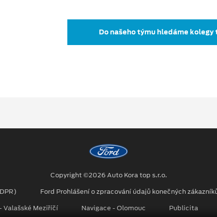
Do našeho týmu hledáme kolegy ta
Copyright ©2026 Auto Kora top s.r.o.
GDPR)
Ford Prohlášení o zpracování údajů konečných zákazník
 Valašské Meziříčí
Navigace - Olomouc
Publicita