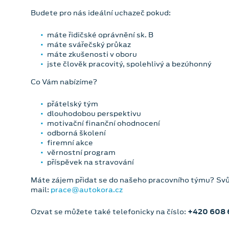
Budete pro nás ideální uchazeč pokud:
máte řidičské oprávnění sk. B
máte svářečský průkaz
máte zkušenosti v oboru
jste člověk pracovitý, spolehlivý a bezúhonný
Co Vám nabízíme?
přátelský tým
dlouhodobou perspektivu
motivační finanční ohodnocení
odborná školení
firemní akce
věrnostní program
příspěvek na stravování
Máte zájem přidat se do našeho pracovního týmu? Svůj
mail:
prace@autokora.cz
Ozvat se můžete také telefonicky na číslo:
+420 608 