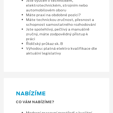
Jste vyučen v technickém,
elektrotechnickém, strojním nebo
automobilovém oboru
Máte praxi na obdobné pozici?
Máte technickou zručnost, přesnost a
schopnost samostatného rozhodování
Jste spolehlivý, pečlivý a manuálně
zručný, máte zodpovědný přístup k
práci
Řidičský průkaz sk. B
Výhodou: platná elektro kvalifikace dle
aktuální legislativy
NABÍZÍME
CO VÁM NABÍZÍME?
Moderní pracovní prostředí a kvalitní