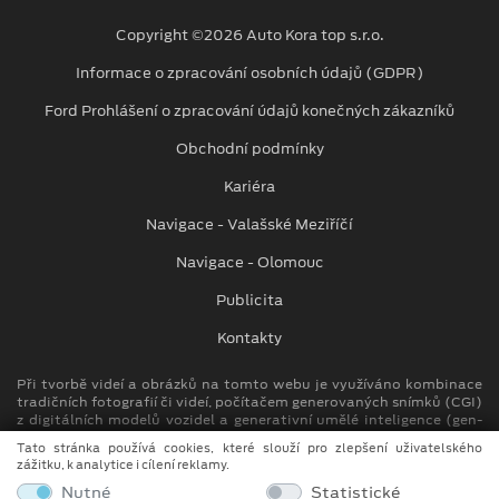
Copyright ©2026 Auto Kora top s.r.o.
Informace o zpracování osobních údajů (GDPR)
Ford Prohlášení o zpracování údajů konečných zákazníků
Obchodní podmínky
Kariéra
Navigace - Valašské Meziříčí
Navigace - Olomouc
Publicita
Kontakty
Při tvorbě videí a obrázků na tomto webu je využíváno kombinace
tradičních fotografií či videí, počítačem generovaných snímků (CGI)
z digitálních modelů vozidel a generativní umělé inteligence (gen-
AI).
Tato stránka používá cookies, které slouží pro zlepšení uživatelského
zážitku, k analytice i cílení reklamy.
Auto Kora top s.r.o.
Nutné
Statistické