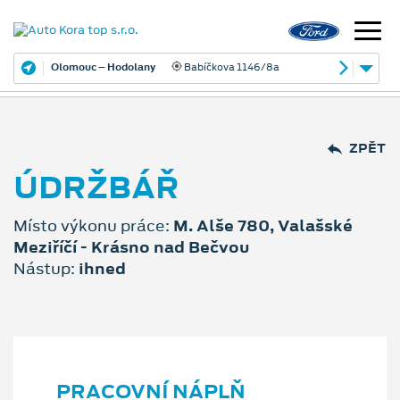
Olomouc – Hodolany
Babíčkova 1146/8a
ZPĚT
ÚDRŽBÁŘ
Místo výkonu práce:
M. Alše 780, Valašské
Meziříčí - Krásno nad Bečvou
Nástup:
ihned
PRACOVNÍ NÁPLŇ