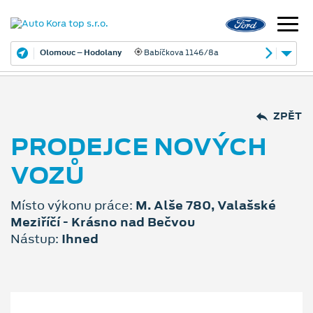
Olomouc – Hodolany
Babíčkova 1146/8a
ZPĚT
PRODEJCE NOVÝCH
VOZŮ
Místo výkonu práce:
M. Alše 780, Valašské
Meziříčí - Krásno nad Bečvou
Nástup:
Ihned