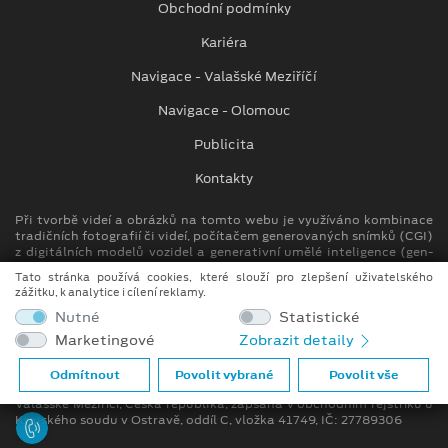
Obchodní podmínky
Kariéra
Navigace - Valašské Meziříčí
Navigace - Olomouc
Publicita
Kontakty
Při tvorbě videí a obrázků na tomto webu je využíváno kombinace
tradičních fotografií či videí, počítačem generovaných snímků (CGI)
z digitálních modelů vozidel a generativní umělé inteligence (gen-
AI).
Tato stránka používá cookies, které slouží pro zlepšení uživatelského
zážitku, k analytice i cílení reklamy.
Auto Kora top s.r.o.
Nutné
Statistické
M. Alše 780, Krásno nad Bečvou
Marketingové
Zobrazit detaily
757 01 Valašské Meziříčí
info.vm@autokora.cz
Odmítnout
Povolit vybrané
Povolit vše
Společnost se sídlem M. Alše 780, Krásno nad Bečvou, 757 01
Valašské Meziříčí, Česká republika, zapsána v obchodním rejstříku u
Krajského soudu v Ostravě, oddíl C, vložka 41749, IČ: 27789306