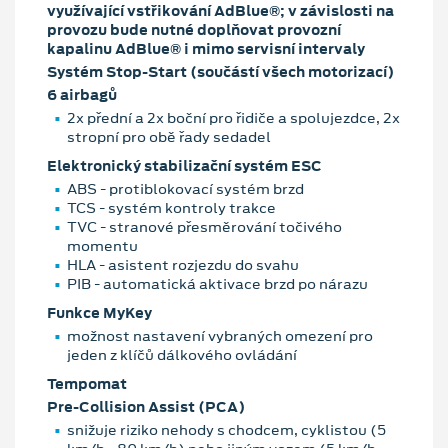
využívající vstřikování AdBlue®; v závislosti na
provozu bude nutné doplňovat provozní
kapalinu AdBlue® i mimo servisní intervaly
Systém Stop-Start (součástí všech motorizací)
6 airbagů
2x přední a 2x boční pro řidiče a spolujezdce, 2x
stropní pro obě řady sedadel
Elektronický stabilizační systém ESC
ABS - protiblokovací systém brzd
TCS - systém kontroly trakce
TVC - stranové přesměrování točivého
momentu
HLA - asistent rozjezdu do svahu
PIB - automatická aktivace brzd po nárazu
Funkce MyKey
možnost nastavení vybraných omezení pro
jeden z klíčů dálkového ovládání
Tempomat
Pre-Collision Assist (PCA)
snižuje riziko nehody s chodcem, cyklistou (5