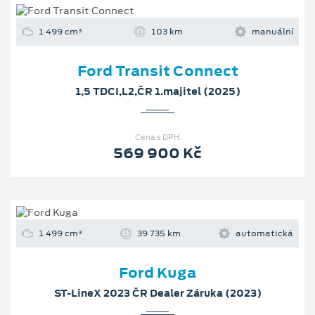
1 499 cm³
103 km
manuální
Ford Transit Connect
1,5 TDCI,L2,ČR 1.majitel (2025)
Cena s DPH
569 900 Kč
1 499 cm³
39 735 km
automatická
Ford Kuga
ST-LineX 2023 ČR Dealer Záruka (2023)