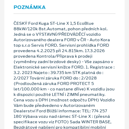
POZNÁMKA
ČESKÝ Ford Kuga ST-Line X 1,5 EcoBlue
88kW/120k 8st.Automat, pohon předních kol.
Jedná se o VÝSTAVNÍ/PŘEDVÁDĚCÍ vozidlo
Autorizovaného dealera FORD v ČR - Auto Kora
top s.r.o Servis FORD. Servisní prohlídka FORD
provedena 4.2.2025 při 24.815km. 17.3.2026
provedena Kontrola/Příprava k prodeji
(vyměněny zadní brzdové desky) - Vše zapsáno v
Elektronické servisní knížce FORD. 1. Registrace :
3.2. 2023 Najeto : 39.735 km STK platná do :
2/2027 Tovární záruka FORD do : 2/2028
(Prodloužená záruka FORD PROTECT 5
let/100.000 km - co nastane dříve) K vozidlu jsou
k dispozici použité LETNÍ i ZIMNÍ pneumatiky.
Cena vozu s DPH (možnost odpočtu DPH) Vozidlo
Vám bude předvedeno v Autorizovaném
Dealerství Ford Bližší informace: TEL: 774 257
180 Výbava vozu nad rámec ST-Line X : (přesná
specifikace vozu viz FOTO) Sada WINTER BASE,
Bezdrátové nabíjení pro kompatibilní mobilní