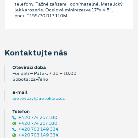
telefony, Tažné zařízení - odnímatelné, Metalický
lak karoserie, Ocelová minirezerva 17"x 4,5",
pneu T155/70 R17 110M
Kontaktujte nás
Otevírací doba
Pondělí – Pátek: 7:30 – 18:00
Sobota: zavřeno
E‑mail
ojetevozy@autokora.cz
Telefon
+420 774 257 180
+420 774 257 180
+420 703 149 334
+420 703 149 334