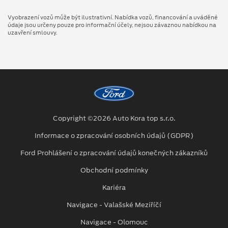
Vyobrazení vozů může být ilustrativní. Nabídka vozů, financování a uváděné
údaje jsou určeny pouze pro informační účely, nejsou závaznou nabídkou na
uzavření smlouvy.
Copyright ©2026 Auto Kora top s.r.o.
Informace o zpracování osobních údajů (GDPR)
Ford Prohlášení o zpracování údajů konečných zákazníků
Obchodní podmínky
Kariéra
Navigace - Valašské Meziříčí
Navigace - Olomouc