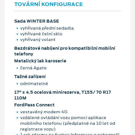
TOVÁRNÍ KONFIGURACE
Sada WINTER BASE
vyhřívaná přední sedadla
vyhřívané čelní sklo
vyhřívaný volant
Bezdrátové nabíjení pro kompatibilní mobilní
telefony
Metalický lak karoserie
černá Agate
Tažné zařízení
odnímatelné
17" x 4.5 ocelová minirezerva, T155/ 70 R17
110M
FordPass Connect
vestavěný modem 4G
vzdálené ovládání vozu pomocí aplikace
mobilního telefonu (předplatné na 10 let od
registrace vozu)
1 rok zdarma na funkce Informace o nebezpečí