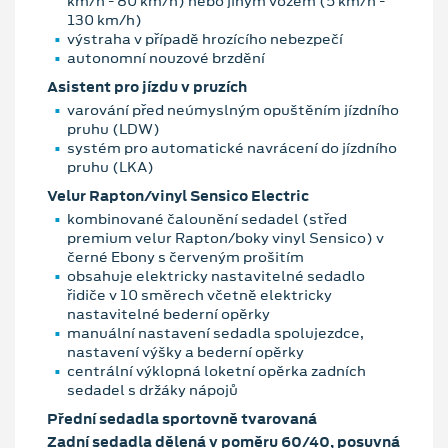
km/h - 80 km/h) nebo jiným vozem (5 km/h -
130 km/h)
výstraha v případě hrozícího nebezpečí
autonomní nouzové brzdění
Asistent pro jízdu v pruzích
varování před neúmyslným opuštěním jízdního
pruhu (LDW)
systém pro automatické navrácení do jízdního
pruhu (LKA)
Velur Rapton/vinyl Sensico Electric
kombinované čalounění sedadel (střed
premium velur Rapton/boky vinyl Sensico) v
černé Ebony s červeným prošitím
obsahuje elektricky nastavitelné sedadlo
řidiče v 10 směrech včetně elektricky
nastavitelné bederní opěrky
manuální nastavení sedadla spolujezdce,
nastavení výšky a bederní opěrky
centrální výklopná loketní opěrka zadních
sedadel s držáky nápojů
Přední sedadla sportovně tvarovaná
Zadní sedadla dělená v poměru 60/40, posuvná