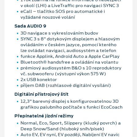
v okolí (LHI) a LiveTraffic pro navigaci SYNC 3
eCall – tlačítko SOS pro automatické i
vyžádané nouzové volání
Sada AUDIO 9
3D navigace s vykreslováním budov
SYNC 3 s 8" dotykovým displejem a hlasovým
ovládáním v českém jazyce, pomocí kterého
lze ovládat navigaci, audiosystém a telefon
funkce Applink, Android Auto a Apple CarPlay
Bluetooth® handsfree a ovládání na volantu
prémiový audiosystém B&O s 10 reproduktory
vč. subwooferu (výstupní výkon 575 W)
2x USB konektor
příjem DAB (rozhlasové digitální vysílání)
Digitální přístrojový štít
12,3" barevný displej s konfigurovatelnou 3D
grafikou palubního počítače s funkcí EcoCoach
Přepínatelné jízdní režimy
Normal, Eco, Sport, Slippery (kluzký povrch) a
Deep Snow/Sand (hluboký sníh/písek)
Auto EV, EV nyní, EV později, Nabíjení EV navíc