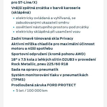
pro ST-Line/X)
Vnější zpětná zrcátka v barvě karoserie
(sklápěná)
elektricky ovládaná a vyhřívaná, se
zabudovanými ukazateli směru
osvětlení nástupního prostoru pod zrcátky
elektricky sklápěná při uzamčení vozu
Zadní tmavě tónovaná skla Privacy
Aktivní mřížka chladiče pro maximální účinnost
motoru a nižší spotřebu
Sportovní odpružení (kromě pohonu AWD)
18" x 7.5 kola z lehkých slitin D2UB3 v provedení
Rock Metallic, pneu 225/60 R18
Sada na opravu pneumatik
Systém monitorování tlaku v pneumatikách
(TPMS)
Prodloužená záruka FORD PROTECT
5 let / 100 000 km