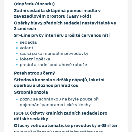
(dopředu/dozadu)
Zadní sedadla sklápěná pomocí madla v
zavazadlovém prostoru (Easy Fold)
Opěrky hlavy předních sedadel nastavitelné ve
2 směrech
ST-Line prvky interiéru prošité červenou nití
sedadla
volant
řadicí páka manuální převodovky
loketní opěrka
přední a zadní podlahové rohože
Potah stropu černý
Středová konzola s držáky nápojů, loketní
opěrkou a úložnou přihrádkou
Stropní konzola
pozn.: se schránkou na brýle pouze při
objednání panoramatické střechy
ISOFIX úchyty krajních zadních sedadel pro
dětské sedačky
Otočný volič automatické převodovky e-Shifter