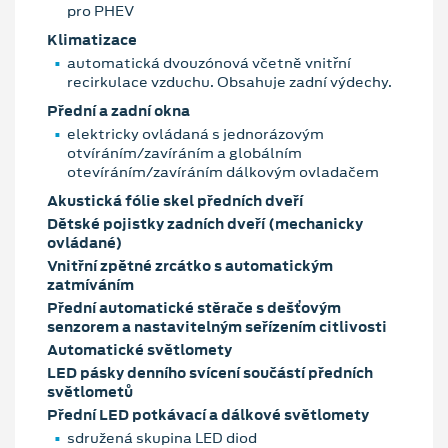
pro PHEV
Klimatizace
automatická dvouzónová včetně vnitřní
recirkulace vzduchu. Obsahuje zadní výdechy.
Přední a zadní okna
elektricky ovládaná s jednorázovým
otvíráním/zavíráním a globálním
otevíráním/zavíráním dálkovým ovladačem
Akustická fólie skel předních dveří
Dětské pojistky zadních dveří (mechanicky
ovládané)
Vnitřní zpětné zrcátko s automatickým
zatmíváním
Přední automatické stěrače s dešťovým
senzorem a nastavitelným seřízením citlivosti
Automatické světlomety
LED pásky denního svícení součástí předních
světlometů
Přední LED potkávací a dálkové světlomety
sdružená skupina LED diod