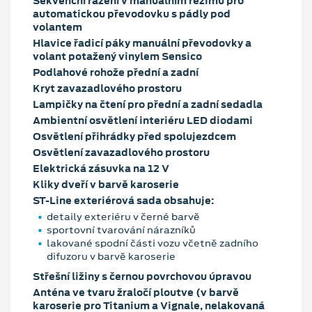
Sekvenční řazení v manuálním režimu pro
automatickou převodovku s pádly pod
volantem
Hlavice řadicí páky manuální převodovky a
volant potažený vinylem Sensico
Podlahové rohože přední a zadní
Kryt zavazadlového prostoru
Lampičky na čtení pro přední a zadní sedadla
Ambientní osvětlení interiéru LED diodami
Osvětlení přihrádky před spolujezdcem
Osvětlení zavazadlového prostoru
Elektrická zásuvka na 12 V
Kliky dveří v barvě karoserie
ST-Line exteriérová sada obsahuje:
detaily exteriéru v černé barvě
sportovní tvarování nárazníků
lakované spodní části vozu včetně zadního
difuzoru v barvě karoserie
Střešní ližiny s černou povrchovou úpravou
Anténa ve tvaru žraločí ploutve (v barvě
karoserie pro Titanium a Vignale, nelakovaná