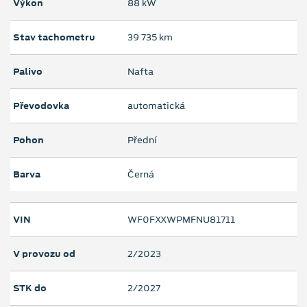
Výkon
88 kW
Stav tachometru
39 735 km
Palivo
Nafta
Převodovka
automatická
Pohon
Přední
Barva
Černá
VIN
WF0FXXWPMFNU81711
V provozu od
2/2023
STK do
2/2027