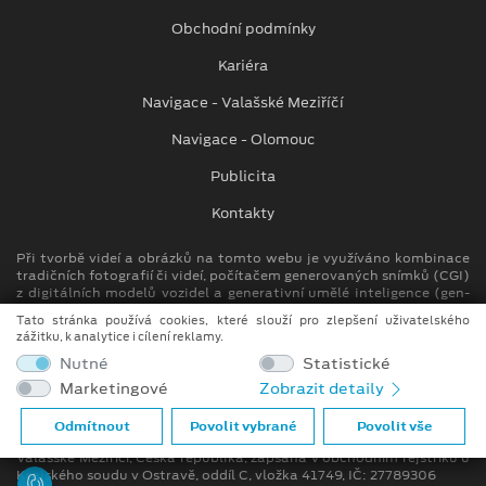
Obchodní podmínky
Kariéra
Navigace - Valašské Meziříčí
Navigace - Olomouc
Publicita
Kontakty
Při tvorbě videí a obrázků na tomto webu je využíváno kombinace
tradičních fotografií či videí, počítačem generovaných snímků (CGI)
z digitálních modelů vozidel a generativní umělé inteligence (gen-
AI).
Tato stránka používá cookies, které slouží pro zlepšení uživatelského
zážitku, k analytice i cílení reklamy.
Auto Kora top s.r.o.
Nutné
Statistické
M. Alše 780, Krásno nad Bečvou
Marketingové
Zobrazit detaily
757 01 Valašské Meziříčí
info.vm@autokora.cz
Odmítnout
Povolit vybrané
Povolit vše
Společnost se sídlem M. Alše 780, Krásno nad Bečvou, 757 01
Valašské Meziříčí, Česká republika, zapsána v obchodním rejstříku u
Krajského soudu v Ostravě, oddíl C, vložka 41749, IČ: 27789306