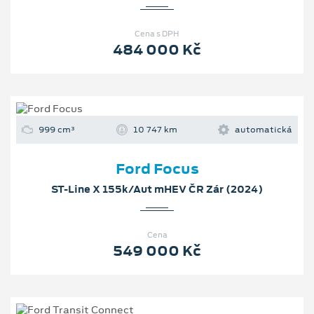
Cena s DPH
484 000 Kč
999 cm³
10 747 km
automatická
Ford Focus
ST-Line X 155k/Aut mHEV ČR Zár (2024)
Cena
549 000 Kč