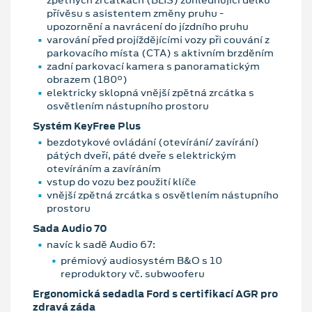
přívěsu s asistentem změny pruhu -
upozornění a navrácení do jízdního pruhu
varování před projíždějícími vozy při couvání z
parkovacího místa (CTA) s aktivním brzděním
zadní parkovací kamera s panoramatickým
obrazem (180°)
elektricky sklopná vnější zpětná zrcátka s
osvětlením nástupního prostoru
Systém KeyFree Plus
bezdotykové ovládání (otevírání/ zavírání)
pátých dveří, páté dveře s elektrickým
otevíráním a zavíráním
vstup do vozu bez použití klíče
vnější zpětná zrcátka s osvětlením nástupního
prostoru
Sada Audio 70
navíc k sadě Audio 67:
prémiový audiosystém B&O s 10
reproduktory vč. subwooferu
Ergonomická sedadla Ford s certifikací AGR pro
zdravá záda