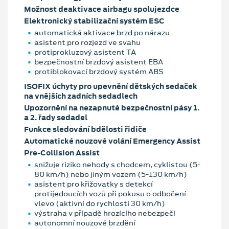
Možnost deaktivace airbagu spolujezdce
Elektronický stabilizační systém ESC
automatická aktivace brzd po nárazu
asistent pro rozjezd ve svahu
protiprokluzový asistent TA
bezpečnostní brzdový asistent EBA
protiblokovací brzdový systém ABS
ISOFIX úchyty pro upevnění dětských sedaček
na vnějších zadních sedadlech
Upozornění na nezapnuté bezpečnostní pásy 1.
a 2. řady sedadel
Funkce sledování bdělosti řidiče
Automatické nouzové volání Emergency Assist
Pre-Collision Assist
snižuje riziko nehody s chodcem, cyklistou (5-
80 km/h) nebo jiným vozem (5-130 km/h)
asistent pro křižovatky s detekcí
protijedoucích vozů při pokusu o odbočení
vlevo (aktivní do rychlosti 30 km/h)
výstraha v případě hrozícího nebezpečí
autonomní nouzové brzdění