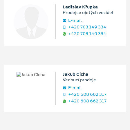
Ladislav Křupka
Prodejce ojetých vozidel
E‑mail
+420 703 149 334
+420 703 149 334
Jakub Cícha
Vedoucí prodeje
E‑mail
+420 608 662 317
+420 608 662 317