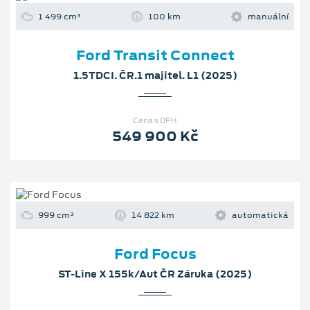
1 499 cm³
100 km
manuální
Ford Transit Connect
1.5TDCI. ČR.1 majitel. L1 (2025)
Cena s DPH
549 900 Kč
999 cm³
14 822 km
automatická
Ford Focus
ST-Line X 155k/Aut ČR Záruka (2025)