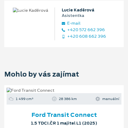
Lucie Kaděrová
Asistentka
E‑mail
+420 572 662 396
+420 608 662 396
Mohlo by vás zajímat
1 499 cm³
28 386 km
manuální
Ford Transit Connect
1.5 TDCI.ČR 1 majitel L1 (2025)