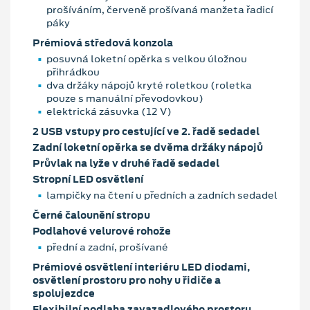
prošíváním, červeně prošívaná manžeta řadicí
páky
Prémiová středová konzola
posuvná loketní opěrka s velkou úložnou
přihrádkou
dva držáky nápojů kryté roletkou (roletka
pouze s manuální převodovkou)
elektrická zásuvka (12 V)
2 USB vstupy pro cestující ve 2. řadě sedadel
Zadní loketní opěrka se dvěma držáky nápojů
Průvlak na lyže v druhé řadě sedadel
Stropní LED osvětlení
lampičky na čtení u předních a zadních sedadel
Černé čalounění stropu
Podlahové velurové rohože
přední a zadní, prošívané
Prémiové osvětlení interiéru LED diodami,
osvětlení prostoru pro nohy u řidiče a
spolujezdce
Flexibilní podlaha zavazadlového prostoru