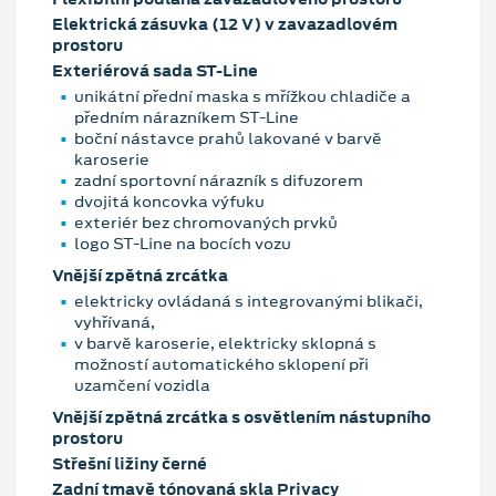
Elektrická zásuvka (12 V) v zavazadlovém
prostoru
Exteriérová sada ST-Line
unikátní přední maska s mřížkou chladiče a
předním nárazníkem ST-Line
boční nástavce prahů lakované v barvě
karoserie
zadní sportovní nárazník s difuzorem
dvojitá koncovka výfuku
exteriér bez chromovaných prvků
logo ST-Line na bocích vozu
Vnější zpětná zrcátka
elektricky ovládaná s integrovanými blikači,
vyhřívaná,
v barvě karoserie, elektricky sklopná s
možností automatického sklopení při
uzamčení vozidla
Vnější zpětná zrcátka s osvětlením nástupního
prostoru
Střešní ližiny černé
Zadní tmavě tónovaná skla Privacy