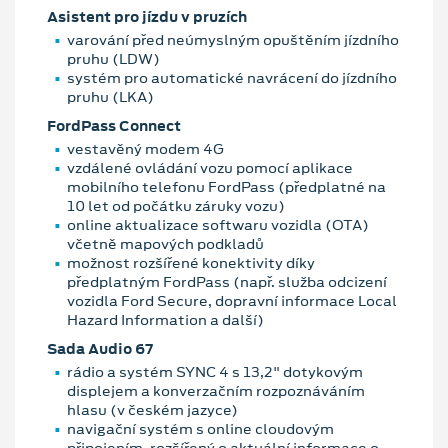
Asistent pro jízdu v pruzích
varování před neúmyslným opuštěním jízdního
pruhu (LDW)
systém pro automatické navrácení do jízdního
pruhu (LKA)
FordPass Connect
vestavěný modem 4G
vzdálené ovládání vozu pomocí aplikace
mobilního telefonu FordPass (předplatné na
10 let od počátku záruky vozu)
online aktualizace softwaru vozidla (OTA)
včetně mapových podkladů
možnost rozšířené konektivity díky
předplatným FordPass (např. služba odcizení
vozidla Ford Secure, dopravní informace Local
Hazard Information a další)
Sada Audio 67
rádio a systém SYNC 4 s 13,2" dotykovým
displejem a konverzačním rozpoznáváním
hlasu (v českém jazyce)
navigační systém s online cloudovým
připojením, rozšířený o aktuální informace o