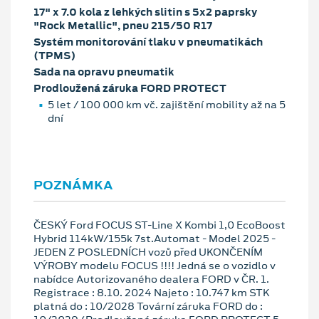
17" x 7.0 kola z lehkých slitin s 5x2 paprsky
"Rock Metallic", pneu 215/50 R17
Systém monitorování tlaku v pneumatikách
(TPMS)
Sada na opravu pneumatik
Prodloužená záruka FORD PROTECT
5 let / 100 000 km vč. zajištění mobility až na 5
dní
POZNÁMKA
ČESKÝ Ford FOCUS ST-Line X Kombi 1,0 EcoBoost
Hybrid 114kW/155k 7st.Automat - Model 2025 -
JEDEN Z POSLEDNÍCH vozů před UKONČENÍM
VÝROBY modelu FOCUS !!!! Jedná se o vozidlo v
nabídce Autorizovaného dealera FORD v ČR. 1.
Registrace : 8.10. 2024 Najeto : 10.747 km STK
platná do : 10/2028 Tovární záruka FORD do :