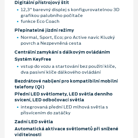
Digitální přístrojový štít
12,3" barevný displej s konfigurovatelnou 3D
grafikou palubního počítače
funkce Eco Coach
Přepínatelné jízdní režimy
Normal, Sport, Eco; pro Active navíc Kluzký
povrch a Nezpevněná cesta
Centrální zamykání s dálkovým ovládáním
Systém KeyFree
vstup do vozu a startování bez použití klíče,
dva pasivní klíče dálkového ovládání
Bezdrátové nabíjení pro kompatibilní mobilní
telefony (Qi)
Přední LED světlomety, LED světla denního
svícení, LED odbočovací světla
integrovaná přední LED mlhová světla s
přisvícením do zatáčky
Zadní LED světla
Automatická aktivace světlometů při snížené
viditelnosti