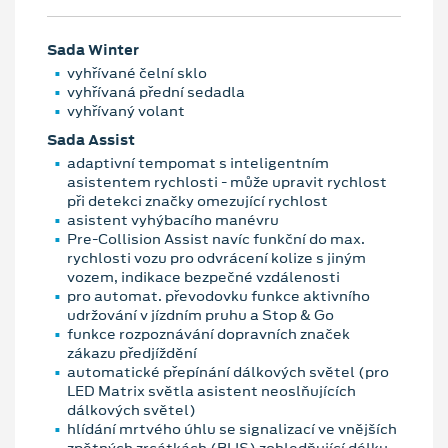
Sada Winter
vyhřívané čelní sklo
vyhřívaná přední sedadla
vyhřívaný volant
Sada Assist
adaptivní tempomat s inteligentním
asistentem rychlosti - může upravit rychlost
při detekci značky omezující rychlost
asistent vyhýbacího manévru
Pre-Collision Assist navíc funkční do max.
rychlosti vozu pro odvrácení kolize s jiným
vozem, indikace bezpečné vzdálenosti
pro automat. převodovku funkce aktivního
udržování v jízdním pruhu a Stop & Go
funkce rozpoznávání dopravních značek
zákazu předjíždění
automatické přepínání dálkových světel (pro
LED Matrix světla asistent neoslňujících
dálkových světel)
hlídání mrtvého úhlu se signalizací ve vnějších
zpětných zrcátkách (BLIS) zohledňující délku