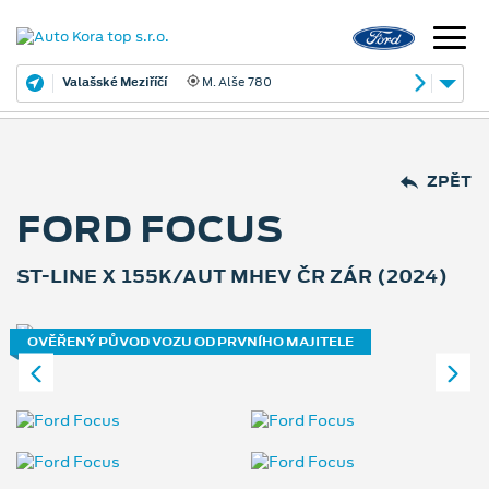
Valašské Meziříčí
M. Alše 780
ZPĚT
FORD FOCUS
ST-LINE X 155K/AUT MHEV ČR ZÁR (2024)
OVĚŘENÝ PŮVOD VOZU OD PRVNÍHO MAJITELE