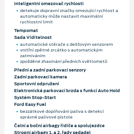
Inteligentní omezovač rychlosti
detekuje dopravní značky omezující rychlost a
automaticky může nastavit maximální
rychlostní limit
Tempomat
Sada Viditelnost
automatické stěrače s dešťovým senzorem
vnitřní zpětné zrcátko s automatickým
zatmíváním
zpožděné zhasínání předních světlometů
Přední a zadní parkovací senzory
Zadní parkovací kamera
Sportovní odpružení
Elektronická parkovací brzda s funkcí Auto Hold
Systém Stop-Start
Ford Easy Fuel
bezzátkové doplňování paliva s detekcí
správné palivové pistole
Čelní a boční airbagy řidiče a spolujezdce
Stropní airbagy 1. a 2. řady sedadel