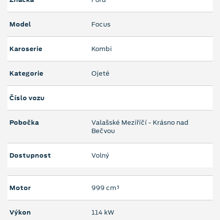
Model
Focus
Karoserie
Kombi
Kategorie
Ojeté
Číslo vozu
Pobočka
Valašské Meziříčí - Krásno nad
Bečvou
Dostupnost
Volný
Motor
999 cm³
Výkon
114 kW