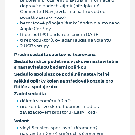
dopravě a bodech zájmů (předplatné
Connected Nav je zdarma na 1 rok od od
počátku záruky vozu)
bezdrátové připojení funkcí Android Auto nebo
Apple CarPlay
Bluetooth® handsfree, příjem DAB+
6 reproduktorů, ovládání audia na volantu
2 USB vstupy
Přední sedadla sportovně tvarovaná
Sedadlo řidiče podélně a výškově nastavitelné
s nastavitelnou bederní opěrkou
Sedadlo spolujezdce podélně nastavitelné
Měkké opěrky kolen na středové konzole pro
řidiče a spolujezdce
Zadní sedadla
dělená v poměru 60:40
pro kombi lze sklopit pomocí madla v
zavazadlovém prostoru (Easy Fold)
Volant
vinyl Sensico, sportovní, tříramenný,
nastavitelný ve 4 směrech s červeným