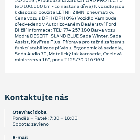
10/2029 (Prodloužená záruka FORD PROTECT 5
let/100.000 km - co nastane dříve) K vozidlu jsou
k dispozici použité LETNÍ i ZIMNÍ pneumatiky.
Cena vozu s DPH (DPH 0%) Vozidlo Vám bude
předvedeno v Autorizovaném Dealerství Ford
Bližší informace: TEL: 774 257 180 Barva vozu
Modrá DESERT ISLAND BLUE Sada Winter, Sada
Assist, KeyFree Plus, Příprava pro tažné zařízení s
funkcí stabilizace přívěsu, Ergonomická sedadla,
Sada Audio 70, Metalický lak karoserie, Ocelová
minirezerva 16", pneu T125/70 R16 96M
Kontaktujte nás
Otevírací doba
Pondělí – Pátek: 7:30 – 18:00
Sobota: zavřeno
E‑mail