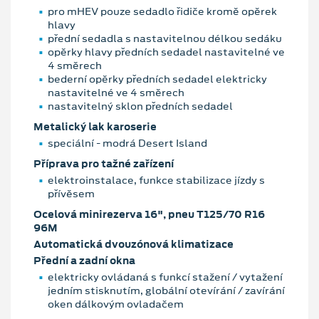
pro mHEV pouze sedadlo řidiče kromě opěrek
hlavy
přední sedadla s nastavitelnou délkou sedáku
opěrky hlavy předních sedadel nastavitelné ve
4 směrech
bederní opěrky předních sedadel elektricky
nastavitelné ve 4 směrech
nastavitelný sklon předních sedadel
Metalický lak karoserie
speciální - modrá Desert Island
Příprava pro tažné zařízení
elektroinstalace, funkce stabilizace jízdy s
přívěsem
Ocelová minirezerva 16", pneu T125/70 R16
96M
Automatická dvouzónová klimatizace
Přední a zadní okna
elektricky ovládaná s funkcí stažení / vytažení
jedním stisknutím, globální otevírání / zavírání
oken dálkovým ovladačem