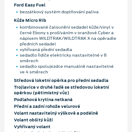
Ford Easy Fuel
bezzátkový systém doplňování paliva
Kůže Micro Rib
kombinované čalounění sedadel kůže/vinyl v
černé Ebony s prošíváním v oranžové Cyber a
nápisem WILDTRAK/WILDTRAK X na opěradle
předních sedadel
vyhřívaná přední sedadla
sedadlo řidiče elektricky nastavitelné v 8
směrech
sedadlo spolujezdce manuálně nastavitelné
ve 4 směrech
Středová loketní opěrka pro přední sedadla
Trojlavice v druhé řadě se středovou loketní
opěrkou (pětimístný vůz)
Podlahová krytina netkaná
Přední a zadní rohože velurové
Volant nastavitelný výškově a podélně
Volant obšitý kůží
Vyhřívaný volant