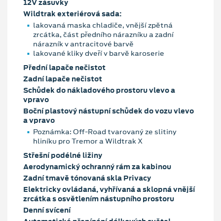
12V zásuvky
Wildtrak exteriérová sada:
lakovaná maska chladiče, vnější zpětná
zrcátka, část předního nárazníku a zadní
nárazník v antracitové barvě
lakované kliky dveří v barvě karoserie
Přední lapače nečistot
Zadní lapače nečistot
Schůdek do nákladového prostoru vlevo a
vpravo
Boční plastový nástupní schůdek do vozu vlevo
a vpravo
Poznámka: Off-Road tvarovaný ze slitiny
hliníku pro Tremor a Wildtrak X
Střešní podélné ližiny
Aerodynamický ochranný rám za kabinou
Zadní tmavě tónovaná skla Privacy
Elektricky ovládaná, vyhřívaná a sklopná vnější
zrcátka s osvětlením nástupního prostoru
Denní svícení