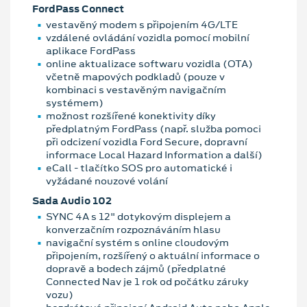
FordPass Connect
vestavěný modem s připojením 4G/LTE
vzdálené ovládání vozidla pomocí mobilní
aplikace FordPass
online aktualizace softwaru vozidla (OTA)
včetně mapových podkladů (pouze v
kombinaci s vestavěným navigačním
systémem)
možnost rozšířené konektivity díky
předplatným FordPass (např. služba pomoci
při odcizení vozidla Ford Secure, dopravní
informace Local Hazard Information a další)
eCall - tlačítko SOS pro automatické i
vyžádané nouzové volání
Sada Audio 102
SYNC 4A s 12" dotykovým displejem a
konverzačním rozpoznáváním hlasu
navigační systém s online cloudovým
připojením, rozšířený o aktuální informace o
dopravě a bodech zájmů (předplatné
Connected Nav je 1 rok od počátku záruky
vozu)