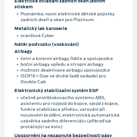
Elektrické ovládání zadních oken jedním
stiskem
Poznámka: navíc elektrické dětské pojistky
zadních dveří a oken pro Platinum
Metalický lak karoserie
oranžová Cyber
Nátěr podvozku (voskování)
Airbagy
čelní a kolenní airbagy řidiče a spolujezdce
boční airbagy vpředu a stropní airbagy
možnost deaktivace airbagu spolujezdce
ISOFIX i-Size ve druhé řadě sedadel pro
Double Cab
Elektronický stabilizační systém ESP
včetně protiblokovacího systému ABS,
asistentu pro rozjezd do kopce, sjezd z kopce,
funkce stabilizace přívěsu, varování při
nouzovém brzdění, elektronická automatická
uzávěrka zadního diferenciálu (přibrzďuje
protáčející se kolo)
Upozornění na nezapnuté bezpečností pásy