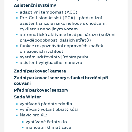
Asistenční systémy
adaptivní tempomat (ACC)
Pre-Collision Assist (PCA) - předkolizní
asistent snižuje riziko nehody s chodcem,
cyklistou nebo jiným vozem
automatická aktivace brzd po nárazu (snížení
pravděpodobnosti dalších střetů)
funkce rozpoznávání dopravních značek
omezujících rychlost
systém udržování v jízdním pruhu
asistent vyhýbacího manévru
Zadní parkovací kamera
Zadní parkovací senzory s funkcí brzdění při
couvání
Přední parkovací senzory
Sada Winter
vyhřívaná přední sedadla
vyhřívaný volant obšitý kůží
Navíc pro XL:
vyhřívané čelní sklo
manuální klimatizace