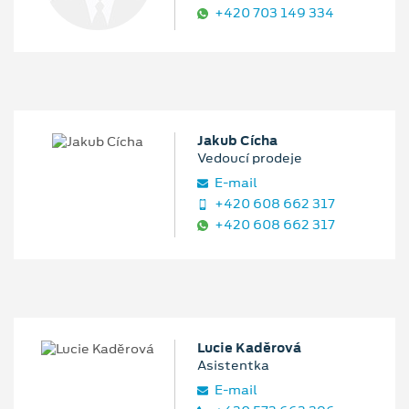
+420 703 149 334
Jakub Cícha
Vedoucí prodeje
E‑mail
+420 608 662 317
+420 608 662 317
Lucie Kaděrová
Asistentka
E‑mail