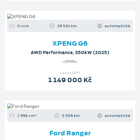
0 ccm
18 534 km
automatická
XPENG G6
AWD Performance, 350kW (2025)
Cena s DPH
1 149 000 Kč
1 996 cm³
5 558 km
automatická
Ford Ranger