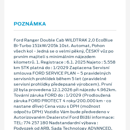
POZNÁMKA
Ford Ranger Double Cab WILDTRAK 2,0 EcoBlue
Bi-Turbo 151kW/205k 10st. Automat, Pohon
všech kol - Jedná se o velmi pěkný, ČESKÝ vůz po
prvním majiteli s minimálním nájezdem
kilometrů. 1. Registrace : 6.1. 2025 Najeto : 5.558
km STK platná do : 1/2029 Zaplacena Servisní
smlouva FORD SERVICE PLAN – 5 pravidelných
servisních prohlídek během 5 let (pravidelné
servisní prohlídky předepsané výrobcem). První
již byla provedena 12.1.2026 při nájezdu 4.962km.
Tovární záruka FORD do : 1/2029 (Prodloužená
záruka FORD PROTECT 4 roky/200.000 km - co
nastane dříve) Cena vozu s DPH (možnost
odpočtu DPH) Vozidlo Vám bude předvedeno v
Autorizovaném Dealerství Ford Bližší informace:
TEL: 774 257 180 Nadstandardní výbava :
Podvozek od ARB, Sada Technology ADVANCED,