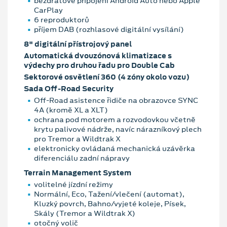
bezdrátové připojení Android Auto nebo Apple
CarPlay
6 reproduktorů
příjem DAB (rozhlasové digitální vysílání)
8" digitální přístrojový panel
Automatická dvouzónová klimatizace s
výdechy pro druhou řadu pro Double Cab
Sektorové osvětlení 360 (4 zóny okolo vozu)
Sada Off-Road Security
Off-Road asistence řidiče na obrazovce SYNC
4A (kromě XL a XLT)
ochrana pod motorem a rozvodovkou včetně
krytu palivové nádrže, navíc nárazníkový plech
pro Tremor a Wildtrak X
elektronicky ovládaná mechanická uzávěrka
diferenciálu zadní nápravy
Terrain Management System
volitelné jízdní režimy
Normální, Eco, Tažení/vlečení (automat),
Kluzký povrch, Bahno/vyjeté koleje, Písek,
Skály (Tremor a Wildtrak X)
otočný volič