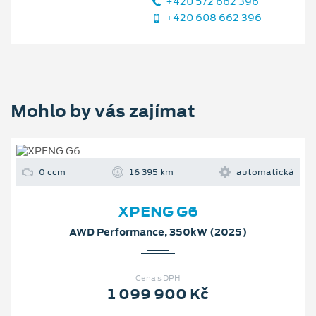
+420 572 662 396
+420 608 662 396
Mohlo by vás zajímat
0 ccm
16 395 km
automatická
XPENG G6
AWD Performance, 350kW (2025)
Cena s DPH
1 099 900 Kč