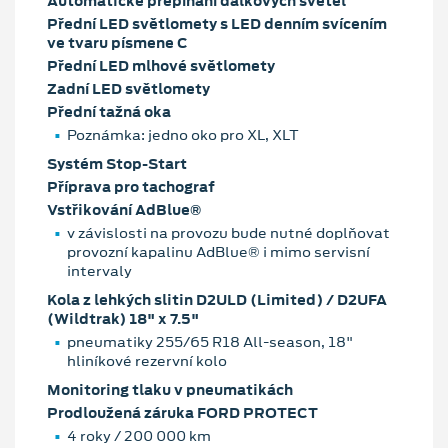
Automatické přepínání dálkových světel
Přední LED světlomety s LED denním svícením
ve tvaru písmene C
Přední LED mlhové světlomety
Zadní LED světlomety
Přední tažná oka
Poznámka: jedno oko pro XL, XLT
Systém Stop-Start
Příprava pro tachograf
Vstřikování AdBlue®
v závislosti na provozu bude nutné doplňovat
provozní kapalinu AdBlue® i mimo servisní
intervaly
Kola z lehkých slitin D2ULD (Limited) / D2UFA
(Wildtrak) 18" x 7.5"
pneumatiky 255/65 R18 All-season, 18"
hliníkové rezervní kolo
Monitoring tlaku v pneumatikách
Prodloužená záruka FORD PROTECT
4 roky / 200 000 km