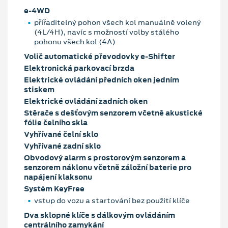
e-4WD
přiřaditelný pohon všech kol manuálně volený
(4L/4H), navíc s možností volby stálého
pohonu všech kol (4A)
Volič automatické převodovky e-Shifter
Elektronická parkovací brzda
Elektrické ovládání předních oken jedním
stiskem
Elektrické ovládání zadních oken
Stěrače s dešťovým senzorem včetně akustické
fólie čelního skla
Vyhřívané čelní sklo
Vyhřívané zadní sklo
Obvodový alarm s prostorovým senzorem a
senzorem náklonu včetně záložní baterie pro
napájení klaksonu
Systém KeyFree
vstup do vozu a startování bez použití klíče
Dva sklopné klíče s dálkovým ovládáním
centrálního zamykání