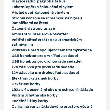
Hlavice řadicí páky obšitá kůží
Loketní opěrka čalouněná vinylem
Výplně dveří čalouněné vinylem
Stropní konzola se schránkou na brýle a
lampičkami na čtení
Čalounění stropu tmavé
Ambientní interiérové osvětlení
Vnitřní zpětné zrcátko s automatickým
zatmíváním
Přihrádka před spolujezdcem uzamykatelná
USB konektor pro první řadu sedadel
USB konektor pro druhou řadu sedadel
12V zásuvka pro první řadu sedadel
12V zásuvka pro druhou řadu sedadel
Elektronický zámek korby
Osvětlení korby
Lišty s 4 posuvnými oky pro uchycení nákladu
Vnitřní úchytná oka korby
Podélné ližiny korby
Ochranná vana nákladového prostoru včetně