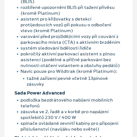
(BLIS)
rozšířené upozornění BLIS při tažení přívěsu
(kromě Platinum)
asistent pro křižovatky s detekcí
protijedoucích vozů při pokusu o odbočení
vlevo (kromě Platinum)
varování před projíždějícími vozy při couvání z
parkovacího místa (CTA) s aktivním brzděním
systém sledování bdělosti řidiče
pokročilý aktivní parkovací asistent s plnou
asistencí (podélné a příčné parkování bez
nutnosti otáčení volantem a obsluhy pedálů)
Navíc pouze pro Wildtrak (kromě Platinum):
tažné zařízení pevné včetně 13pinové
zásuvky
Sada Power Advanced
podložka bezdrátového nabíjení mobilních
telefonů
zásuvka ve 2. řadě a v korbě pro napájení
spotřebičů 230 V / 400 W
spínače ovládané zevnitř kabiny pro připojení
příslušenství (navijáku nebo světel)