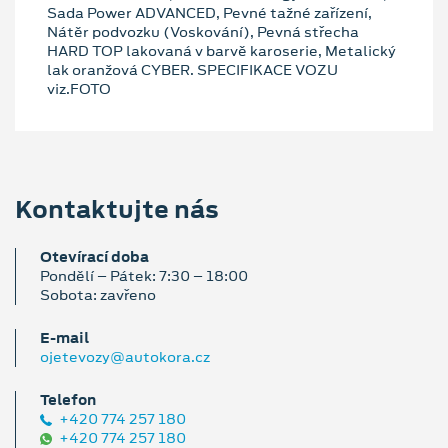
Sada Power ADVANCED, Pevné tažné zařízení,
Nátěr podvozku (Voskování), Pevná střecha
HARD TOP lakovaná v barvě karoserie, Metalický
lak oranžová CYBER. SPECIFIKACE VOZU
viz.FOTO
Kontaktujte nás
Otevírací doba
Pondělí – Pátek: 7:30 – 18:00
Sobota: zavřeno
E‑mail
ojetevozy@autokora.cz
Telefon
+420 774 257 180
+420 774 257 180