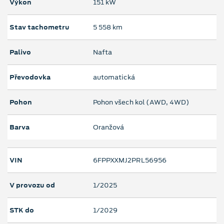
Výkon
151 kW
Stav tachometru
5 558 km
Palivo
Nafta
Převodovka
automatická
Pohon
Pohon všech kol (AWD, 4WD)
Barva
Oranžová
VIN
6FPPXXMJ2PRL56956
V provozu od
1/2025
STK do
1/2029