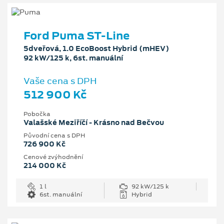
Ford Puma ST-Line
5dveřová, 1.0 EcoBoost Hybrid (mHEV)
92 kW/125 k, 6st. manuální
Vaše cena s DPH
512 900 Kč
Pobočka
Valašské Meziříčí - Krásno nad Bečvou
Původní cena s DPH
726 900 Kč
Cenové zvýhodnění
214 000 Kč
1 l
92 kW/125 k
6st. manuální
Hybrid