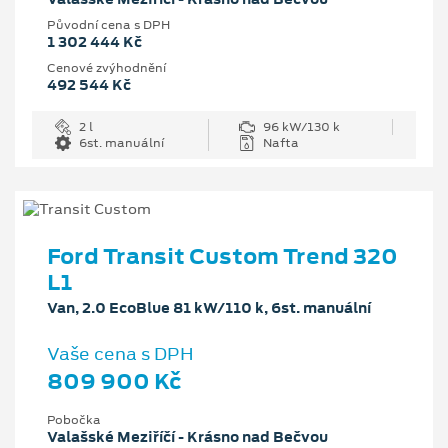
Původní cena s DPH
1 302 444 Kč
Cenové zvýhodnění
492 544 Kč
2 l
96 kW/130 k
6st. manuální
Nafta
Ford Transit Custom Trend 320
L1
Van, 2.0 EcoBlue 81 kW/110 k, 6st. manuální
Vaše cena s DPH
809 900 Kč
Pobočka
Valašské Meziříčí - Krásno nad Bečvou