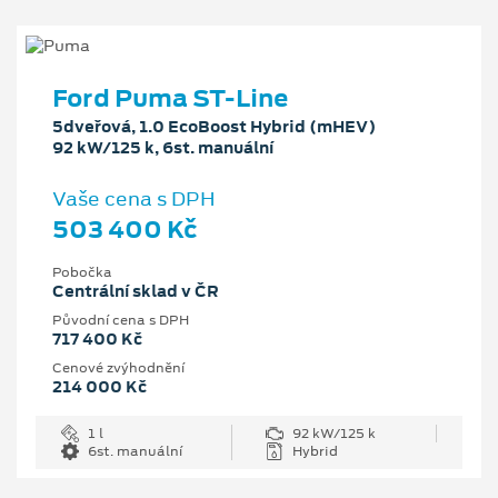
Ford Puma ST-Line
5dveřová, 1.0 EcoBoost Hybrid (mHEV)
92 kW/125 k, 6st. manuální
Vaše cena s DPH
503 400 Kč
Pobočka
Centrální sklad v ČR
Původní cena s DPH
717 400 Kč
Cenové zvýhodnění
214 000 Kč
1 l
92 kW/125 k
6st. manuální
Hybrid