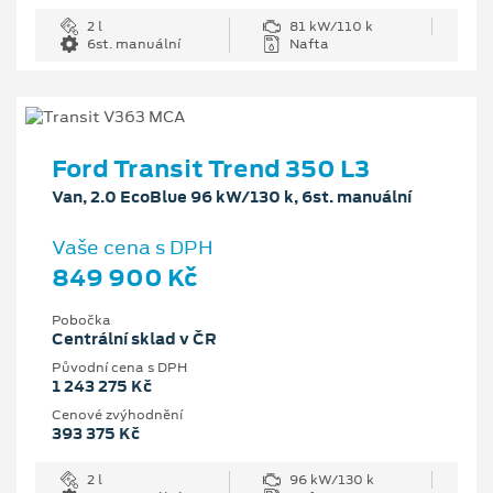
2 l
81 kW/110 k
6st. manuální
Nafta
Ford Transit Trend 350 L3
Van, 2.0 EcoBlue 96 kW/130 k, 6st. manuální
Vaše cena s DPH
849 900 Kč
Pobočka
Centrální sklad v ČR
Původní cena s DPH
1 243 275 Kč
Cenové zvýhodnění
393 375 Kč
2 l
96 kW/130 k