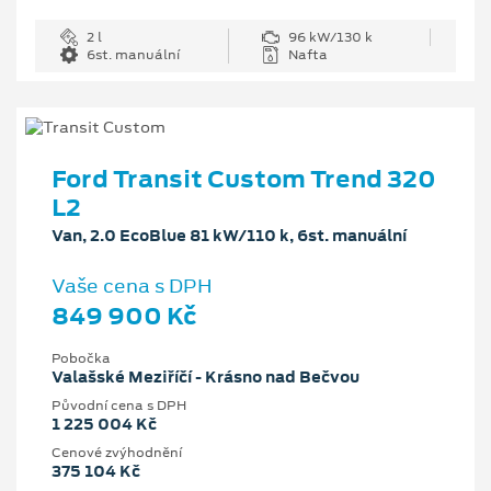
2 l
96 kW/130 k
6st. manuální
Nafta
Ford Transit Custom Trend 320
L2
Van, 2.0 EcoBlue 81 kW/110 k, 6st. manuální
Vaše cena s DPH
849 900 Kč
Pobočka
Valašské Meziříčí - Krásno nad Bečvou
Původní cena s DPH
1 225 004 Kč
Cenové zvýhodnění
375 104 Kč