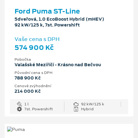
Ford Puma ST-Line
5dveřová, 1.0 EcoBoost Hybrid (mHEV)
92 kW/125 k, 7st. Powershift
Vaše cena s DPH
574 900 Kč
Pobočka
Valašské Meziříčí - Krásno nad Bečvou
Původní cena s DPH
788 900 Kč
Cenové zvýhodnění
214 000 Kč
1 l
92 kW/125 k
7st. Powershift
Hybrid