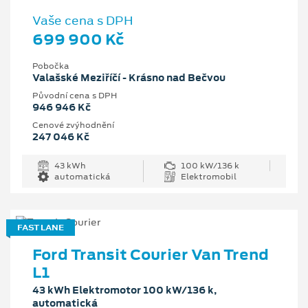
Vaše cena s DPH
699 900 Kč
Pobočka
Valašské Meziříčí - Krásno nad Bečvou
Původní cena s DPH
946 946 Kč
Cenové zvýhodnění
247 046 Kč
43 kWh
100 kW/136 k
automatická
Elektromobil
FAST LANE
Ford Transit Courier Van Trend
L1
43 kWh Elektromotor 100 kW/136 k,
automatická