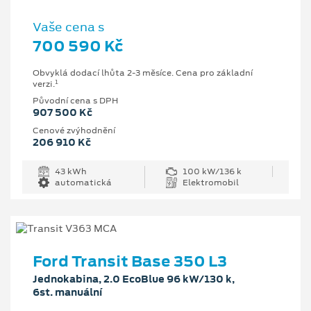
Vaše cena s
700 590 Kč
Obvyklá dodací lhůta 2-3 měsíce. Cena pro základní
1
verzi.
Původní cena s DPH
907 500 Kč
Cenové zvýhodnění
206 910 Kč
43 kWh
100 kW/136 k
automatická
Elektromobil
Ford Transit Base 350 L3
Jednokabina, 2.0 EcoBlue 96 kW/130 k,
6st. manuální