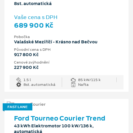
8st. automatická
Vaše cena s DPH
689 900 Kč
Pobočka
Valašské Meziříčí - Krásno nad Bečvou
Původní cena s DPH
917 800 Kč
Cenové zvýhodnění
227 900 Kč
1.5 l
85 kW/115 k
8st. automatická
Nafta
FAST LANE
Ford Tourneo Courier Trend
43 kWh Elektromotor 100 kW/136 k,
automatická