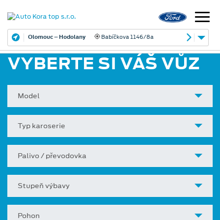
Olomouc – Hodolany
Babíčkova 1146/8a
VYBERTE SI VÁŠ VŮZ
Model
Typ karoserie
Palivo / převodovka
Stupeň výbavy
Pohon