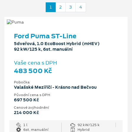
1
2
3
4
Ford Puma ST-Line
5dveřová, 1.0 EcoBoost Hybrid (mHEV)
92 kW/125 k, 6st. manuální
Vaše cena s DPH
483 500 Kč
Pobočka
Valašské Meziříčí - Krásno nad Bečvou
Původní cena s DPH
697 500 Kč
Cenové zvýhodnění
214 000 Kč
1 l
92 kW/125 k
6st. manuální
Hybrid