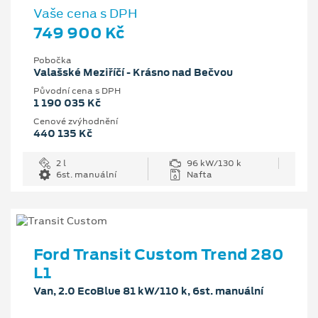
Vaše cena s DPH
749 900 Kč
Pobočka
Valašské Meziříčí - Krásno nad Bečvou
Původní cena s DPH
1 190 035 Kč
Cenové zvýhodnění
440 135 Kč
2 l
96 kW/130 k
6st. manuální
Nafta
Ford Transit Custom Trend 280
L1
Van, 2.0 EcoBlue 81 kW/110 k, 6st. manuální