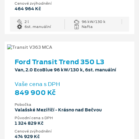
Cenové zvýhodnění
464 964 Kč
2 l
96 kW/130 k
6st. manuální
Nafta
Ford Transit Trend 350 L3
Van, 2.0 EcoBlue 96 kW/130 k, 6st. manuální
Vaše cena s DPH
849 900 Kč
Pobočka
Valašské Meziříčí - Krásno nad Bečvou
Původní cena s DPH
1 324 829 Kč
Cenové zvýhodnění
474 929 Kč