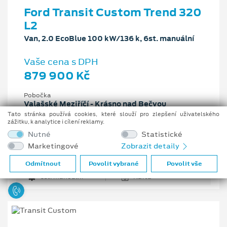
Ford Transit Custom Trend 320
L2
Van, 2.0 EcoBlue 100 kW/136 k, 6st. manuální
Vaše cena s DPH
879 900 Kč
Pobočka
Valašské Meziříčí - Krásno nad Bečvou
Tato stránka používá cookies, které slouží pro zlepšení uživatelského
Původní cena s DPH
zážitku, k analytice i cílení reklamy.
1 279 454 Kč
Nutné
Statistické
Cenové zvýhodnění
Marketingové
Zobrazit detaily
399 554 Kč
Odmítnout
Povolit vybrané
Povolit vše
2 l
100 kW/136 k
6st. manuální
Nafta