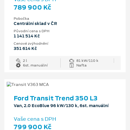
789 900 Kč
Pobočka
Centrální sklad v ČR
Původní cena s DPH
1 141 514 Kč
Cenové zvýhodnění
351 614 Kč
2 l
81 kW/110 k
6st. manuální
Nafta
Ford Transit Trend 350 L3
Van, 2.0 EcoBlue 96 kW/130 k, 6st. manuální
Vaše cena s DPH
799 900 Kč