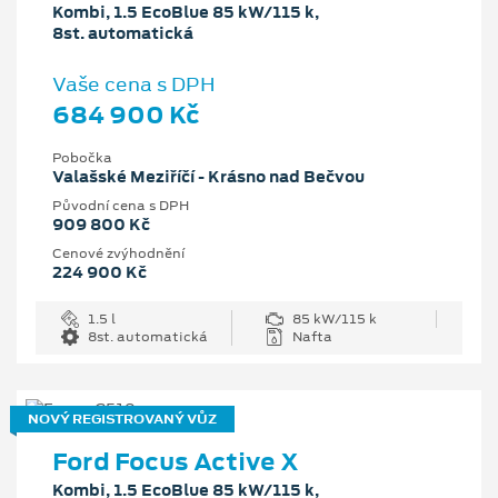
Kombi, 1.5 EcoBlue 85 kW/115 k,
8st. automatická
Vaše cena s DPH
684 900 Kč
Pobočka
Valašské Meziříčí - Krásno nad Bečvou
Původní cena s DPH
909 800 Kč
Cenové zvýhodnění
224 900 Kč
1.5 l
85 kW/115 k
8st. automatická
Nafta
NOVÝ REGISTROVANÝ VŮZ
Ford Focus Active X
Kombi, 1.5 EcoBlue 85 kW/115 k,