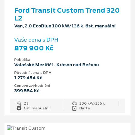
Ford Transit Custom Trend 320
L2
Van, 2.0 EcoBlue 100 kW/136 k, 6st. manuální
Vaše cena s DPH
879 900 Kč
Pobočka
Valašské Meziříčí - Krásno nad Bečvou
Původní cena s DPH
1 279 454 Kč
Cenové zvýhodnění
399 554 Kč
2 l
100 kW/136 k
6st. manuální
Nafta