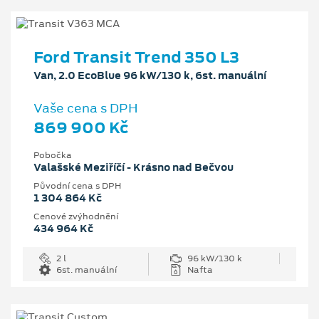
Ford Transit Trend 350 L3
Van, 2.0 EcoBlue 96 kW/130 k, 6st. manuální
Vaše cena s DPH
869 900 Kč
Pobočka
Valašské Meziříčí - Krásno nad Bečvou
Původní cena s DPH
1 304 864 Kč
Cenové zvýhodnění
434 964 Kč
2 l
96 kW/130 k
6st. manuální
Nafta