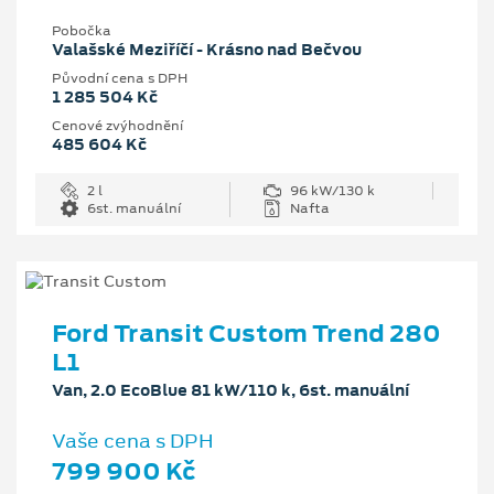
Pobočka
Valašské Meziříčí - Krásno nad Bečvou
Původní cena s DPH
1 285 504 Kč
Cenové zvýhodnění
485 604 Kč
2 l
96 kW/130 k
6st. manuální
Nafta
Ford Transit Custom Trend 280
L1
Van, 2.0 EcoBlue 81 kW/110 k, 6st. manuální
Vaše cena s DPH
799 900 Kč