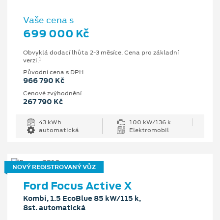
Vaše cena s
699 000 Kč
Obvyklá dodací lhůta 2-3 měsíce. Cena pro základní
1
verzi.
Původní cena s DPH
966 790 Kč
Cenové zvýhodnění
267 790 Kč
43 kWh
100 kW/136 k
automatická
Elektromobil
NOVÝ REGISTROVANÝ VŮZ
Ford Focus Active X
Kombi, 1.5 EcoBlue 85 kW/115 k,
8st. automatická