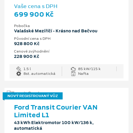
Vaše cena s DPH
699 900 Kč
Pobočka
Valašské Meziříčí - Krásno nad Bečvou
Původní cena s DPH
928 800 Kč
Cenové zvýhodnění
228 900 Kč
1.5 l
85 kW/115 k
8st. automatická
Nafta
NOVÝ REGISTROVANÝ VŮZ
Ford Transit Courier VAN
Limited L1
43 kWh Elektromotor 100 kW/136 k,
automatická