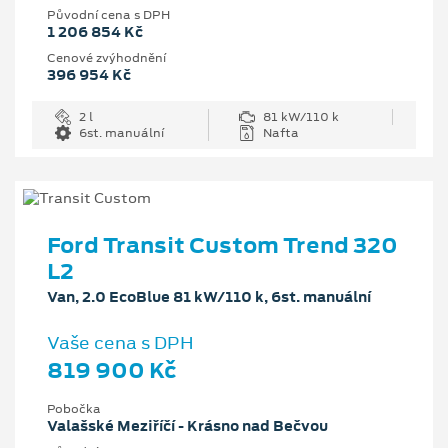
Původní cena s DPH
1 206 854 Kč
Cenové zvýhodnění
396 954 Kč
2 l
81 kW/110 k
6st. manuální
Nafta
Ford Transit Custom Trend 320
L2
Van, 2.0 EcoBlue 81 kW/110 k, 6st. manuální
Vaše cena s DPH
819 900 Kč
Pobočka
Valašské Meziříčí - Krásno nad Bečvou