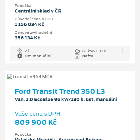
Pobočka
Centrální sklad v ČR
Původní cena s DPH
1 156 034 Kč
Cenové zvýhodnění
356 134 Kč
2 l
81 kW/110 k
6st. manuální
Nafta
Ford Transit Trend 350 L3
Van, 2.0 EcoBlue 96 kW/130 k, 6st. manuální
Vaše cena s DPH
809 900 Kč
Pobočka
Valašské Meziříčí - Krásno nad Bečvou