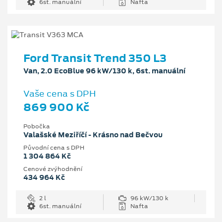
6st. manuální
Nafta
Ford Transit Trend 350 L3
Van, 2.0 EcoBlue 96 kW/130 k, 6st. manuální
Vaše cena s DPH
869 900 Kč
Pobočka
Valašské Meziříčí - Krásno nad Bečvou
Původní cena s DPH
1 304 864 Kč
Cenové zvýhodnění
434 964 Kč
2 l
96 kW/130 k
6st. manuální
Nafta