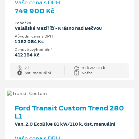
Vaše cena s DPH
749 900 Kč
Pobočka
Valašské Meziříčí - Krásno nad Bečvou
Původní cena s DPH
1 162 084 Kč
Cenové zvýhodnění
412 184 Kč
2 l
81 kW/110 k
6st. manuální
Nafta
Ford Transit Custom Trend 280
L1
Van, 2.0 EcoBlue 81 kW/110 k, 6st. manuální
Vaše cena s DPH