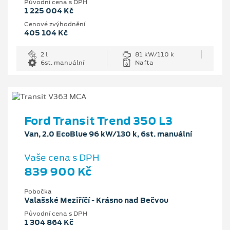
Původní cena s DPH
1 225 004 Kč
Cenové zvýhodnění
405 104 Kč
2 l
81 kW/110 k
6st. manuální
Nafta
Ford Transit Trend 350 L3
Van, 2.0 EcoBlue 96 kW/130 k, 6st. manuální
Vaše cena s DPH
839 900 Kč
Pobočka
Valašské Meziříčí - Krásno nad Bečvou
Původní cena s DPH
1 304 864 Kč