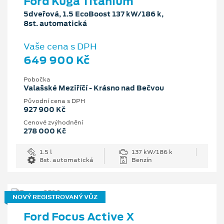
Ford Kuga Titanium
5dveřová, 1.5 EcoBoost 137 kW/186 k,
8st. automatická
Vaše cena s DPH
649 900 Kč
Pobočka
Valašské Meziříčí - Krásno nad Bečvou
Původní cena s DPH
927 900 Kč
Cenové zvýhodnění
278 000 Kč
1.5 l
137 kW/186 k
8st. automatická
Benzín
NOVÝ REGISTROVANÝ VŮZ
Ford Focus Active X