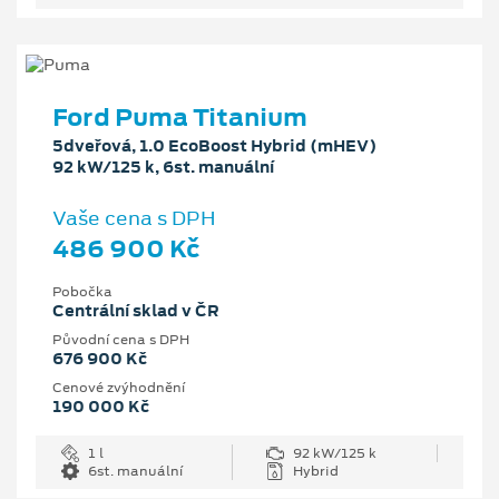
Ford Puma Titanium
5dveřová, 1.0 EcoBoost Hybrid (mHEV)
92 kW/125 k, 6st. manuální
Vaše cena s DPH
486 900 Kč
Pobočka
Centrální sklad v ČR
Původní cena s DPH
676 900 Kč
Cenové zvýhodnění
190 000 Kč
1 l
92 kW/125 k
6st. manuální
Hybrid