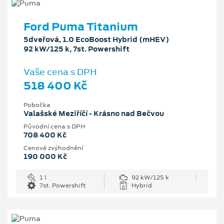
Ford Puma Titanium
5dveřová, 1.0 EcoBoost Hybrid (mHEV)
92 kW/125 k, 7st. Powershift
Vaše cena s DPH
518 400 Kč
Pobočka
Valašské Meziříčí - Krásno nad Bečvou
Původní cena s DPH
708 400 Kč
Cenové zvýhodnění
190 000 Kč
1 l
92 kW/125 k
7st. Powershift
Hybrid