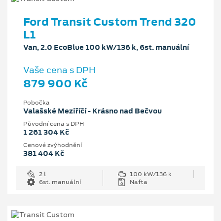
Ford Transit Custom Trend 320
L1
Van, 2.0 EcoBlue 100 kW/136 k, 6st. manuální
Vaše cena s DPH
879 900 Kč
Pobočka
Valašské Meziříčí - Krásno nad Bečvou
Původní cena s DPH
1 261 304 Kč
Cenové zvýhodnění
381 404 Kč
2 l
100 kW/136 k
6st. manuální
Nafta