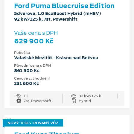
Ford Puma Bluecruise Edition
5dveřová, 1.0 EcoBoost Hybrid (mHEV)
92 kW/125 k, 7st. Powershift
Vaše cena s DPH
629 900 Kč
Pobočka
Valašské Meziříčí - Krásno nad Bečvou
Původní cena s DPH
861 500 Kč
Cenové zvýhodnění
231 600 Kč
1 l
92 kW/125 k
7st. Powershift
Hybrid
NOVÝ REGISTROVANÝ VŮZ