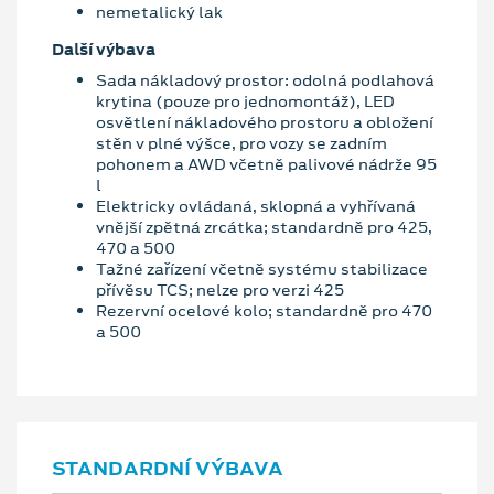
nemetalický lak
Další výbava
Sada nákladový prostor: odolná podlahová
krytina (pouze pro jednomontáž), LED
osvětlení nákladového prostoru a obložení
stěn v plné výšce, pro vozy se zadním
pohonem a AWD včetně palivové nádrže 95
l
Elektricky ovládaná, sklopná a vyhřívaná
vnější zpětná zrcátka; standardně pro 425,
470 a 500
Tažné zařízení včetně systému stabilizace
přívěsu TCS; nelze pro verzi 425
Rezervní ocelové kolo; standardně pro 470
a 500
STANDARDNÍ VÝBAVA