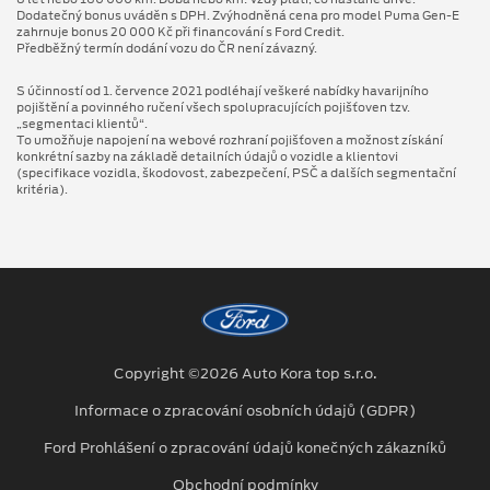
Dodatečný bonus uváděn s DPH. Zvýhodněná cena pro model Puma Gen⁠-⁠E
zahrnuje bonus 20 000 Kč při financování s Ford Credit.
Předběžný termín dodání vozu do ČR není závazný.
S účinností od 1. července 2021 podléhají veškeré nabídky havarijního
pojištění a povinného ručení všech spolupracujících pojišťoven tzv.
„segmentaci klientů“.
To umožňuje napojení na webové rozhraní pojišťoven a možnost získání
konkrétní sazby na základě detailních údajů o vozidle a klientovi
(specifikace vozidla, škodovost, zabezpečení, PSČ a dalších segmentační
kritéria).
Copyright ©2026 Auto Kora top s.r.o.
Informace o zpracování osobních údajů (GDPR)
Ford Prohlášení o zpracování údajů konečných zákazníků
Obchodní podmínky