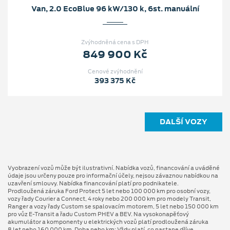
Van, 2.0 EcoBlue 96 kW/130 k, 6st. manuální
Zvýhodněná cena s DPH
849 900 Kč
Cenové zvýhodnění
393 375 Kč
DALŠÍ VOZY
Vyobrazení vozů může být ilustrativní. Nabídka vozů, financování a uváděné
údaje jsou určeny pouze pro informační účely, nejsou závaznou nabídkou na
uzavření smlouvy. Nabídka financování platí pro podnikatele.
Prodloužená záruka Ford Protect 5 let nebo 100 000 km pro osobní vozy,
vozy řady Courier a Connect, 4 roky nebo 200 000 km pro modely Transit,
Ranger a vozy řady Custom se spalovacím motorem, 5 let nebo 150 000 km
pro vůz E-Transit a řadu Custom PHEV a BEV. Na vysokonapěťový
akumulátor a komponenty u elektrických vozů platí prodloužená záruka
8 let nebo 160 000 km. Doba nebo km: Vždy platí, co nastane dříve.