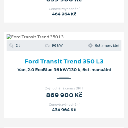
Cenové zvýhodnění
464 964 Kč
2 l
96 kW
6st. manuální
Ford Transit Trend 350 L3
Van, 2.0 EcoBlue 96 kW/130 k, 6st. manuální
Zvýhodněná cena s DPH
869 900 Kč
Cenové zvýhodnění
434 964 Kč