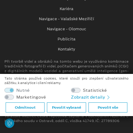
Kariéra
Navigace - Valašské Meziříčí
Navigace - Olomouc
Publicita
Kontakty
Při tvorbě videí a obrázků na tomto webu je využíváno kombinace
tradičních fotografií či videí, počítačem generovaných snímků (CGI)
z digitálních modelů vozidel a generativní umělé inteligence (gen-
AI).
Tato stránka používá cookies, které slouží pro zlepšení uživatelského
zážitku, k analytice i cílení reklamy.
Auto Kora top s.r.o.
Nutné
Statistické
M. Alše 780, Krásno nad Bečvou
Marketingové
Zobrazit detaily
757 01 Valašské Meziříčí
info.vm@autokora.cz
Odmítnout
Povolit vybrané
Povolit vše
Společnost se sídlem M. Alše 780, Krásno nad Bečvou, 757 01
Valašské Meziříčí, Česká republika, zapsána v obchodním rejstříku u
Krajského soudu v Ostravě, oddíl C, vložka 41749, IČ: 27789306