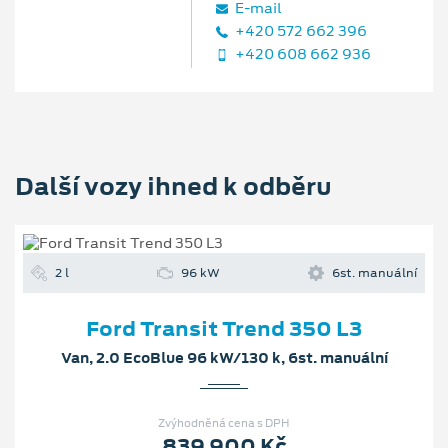
E‑mail
+420 572 662 396
+420 608 662 936
Další vozy ihned k odběru
2 l
96 kW
6st. manuální
Ford Transit Trend 350 L3
Van, 2.0 EcoBlue 96 kW/130 k, 6st. manuální
Zvýhodněná cena s DPH
839 900 Kč