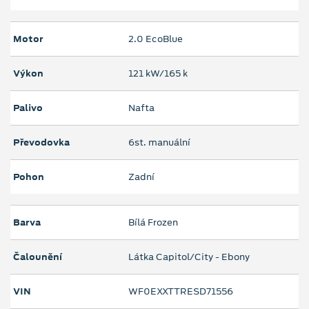
Motor
2.0 EcoBlue
Výkon
121 kW/165 k
Palivo
Nafta
Převodovka
6st. manuální
Pohon
Zadní
Barva
Bílá Frozen
Čalounění
Látka Capitol/City - Ebony
VIN
WF0EXXTTRESD71556