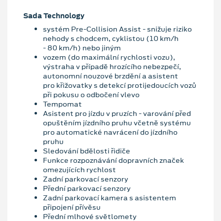
Sada Technology
systém Pre-Collision Assist - snižuje riziko
nehody s chodcem, cyklistou (10 km/h
- 80 km/h) nebo jiným
vozem (do maximální rychlosti vozu),
výstraha v případě hrozícího nebezpečí,
autonomní nouzové brzdění a asistent
pro křižovatky s detekcí protijedoucích vozů
při pokusu o odbočení vlevo
Tempomat
Asistent pro jízdu v pruzích - varování před
opuštěním jízdního pruhu včetně systému
pro automatické navrácení do jízdního
pruhu
Sledování bdělosti řidiče
Funkce rozpoznávání dopravních značek
omezujících rychlost
Zadní parkovací senzory
Přední parkovací senzory
Zadní parkovací kamera s asistentem
připojení přívěsu
Přední mlhové světlomety