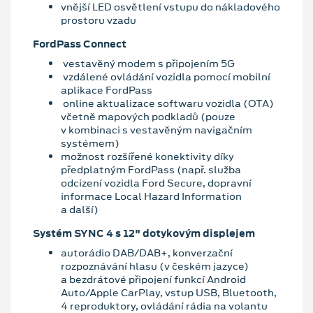
vnější LED osvětlení vstupu do nákladového
prostoru vzadu
FordPass Connect
vestavěný modem s připojením 5G
vzdálené ovládání vozidla pomocí mobilní
aplikace FordPass
online aktualizace softwaru vozidla (OTA)
včetně mapových podkladů (pouze
v kombinaci s vestavěným navigačním
systémem)
možnost rozšířené konektivity díky
předplatným FordPass (např. služba
odcizení vozidla Ford Secure, dopravní
informace Local Hazard Information
a další)
Systém SYNC 4 s 12" dotykovým displejem
autorádio DAB/DAB+, konverzační
rozpoznávání hlasu (v českém jazyce)
a bezdrátové připojení funkcí Android
Auto/Apple CarPlay, vstup USB, Bluetooth,
4 reproduktory, ovládání rádia na volantu