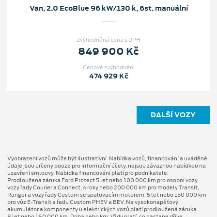
Van, 2.0 EcoBlue 96 kW/130 k, 6st. manuální
Zvýhodněná cena s DPH
849 900 Kč
Cenové zvýhodnění
474 929 Kč
DALŠÍ VOZY
Vyobrazení vozů může být ilustrativní. Nabídka vozů, financování a uváděné
údaje jsou určeny pouze pro informační účely, nejsou závaznou nabídkou na
uzavření smlouvy. Nabídka financování platí pro podnikatele.
Prodloužená záruka Ford Protect 5 let nebo 100 000 km pro osobní vozy,
vozy řady Courier a Connect, 4 roky nebo 200 000 km pro modely Transit,
Ranger a vozy řady Custom se spalovacím motorem, 5 let nebo 150 000 km
pro vůz E-Transit a řadu Custom PHEV a BEV. Na vysokonapěťový
akumulátor a komponenty u elektrických vozů platí prodloužená záruka
8 let nebo 160 000 km. Doba nebo km: Vždy platí, co nastane dříve.