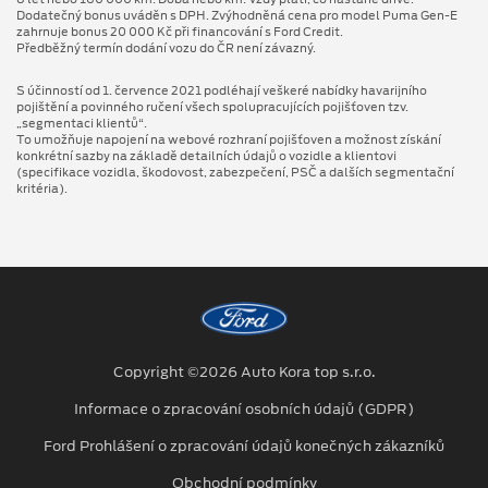
Dodatečný bonus uváděn s DPH. Zvýhodněná cena pro model Puma Gen⁠-⁠E
zahrnuje bonus 20 000 Kč při financování s Ford Credit.
Předběžný termín dodání vozu do ČR není závazný.
S účinností od 1. července 2021 podléhají veškeré nabídky havarijního
pojištění a povinného ručení všech spolupracujících pojišťoven tzv.
„segmentaci klientů“.
To umožňuje napojení na webové rozhraní pojišťoven a možnost získání
konkrétní sazby na základě detailních údajů o vozidle a klientovi
(specifikace vozidla, škodovost, zabezpečení, PSČ a dalších segmentační
kritéria).
Copyright ©2026 Auto Kora top s.r.o.
Informace o zpracování osobních údajů (GDPR)
Ford Prohlášení o zpracování údajů konečných zákazníků
Obchodní podmínky