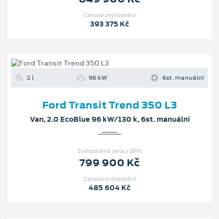
Cenové zvýhodnění
393 375 Kč
2 l
96 kW
6st. manuální
Ford Transit Trend 350 L3
Van, 2.0 EcoBlue 96 kW/130 k, 6st. manuální
Zvýhodněná cena s DPH
799 900 Kč
Cenové zvýhodnění
485 604 Kč