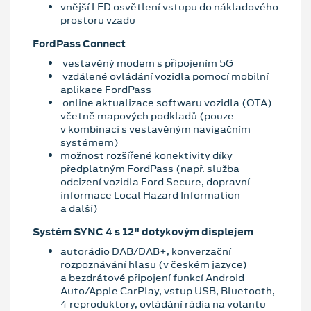
vnější LED osvětlení vstupu do nákladového
prostoru vzadu
FordPass Connect
vestavěný modem s připojením 5G
vzdálené ovládání vozidla pomocí mobilní
aplikace FordPass
online aktualizace softwaru vozidla (OTA)
včetně mapových podkladů (pouze
v kombinaci s vestavěným navigačním
systémem)
možnost rozšířené konektivity díky
předplatným FordPass (např. služba
odcizení vozidla Ford Secure, dopravní
informace Local Hazard Information
a další)
Systém SYNC 4 s 12" dotykovým displejem
autorádio DAB/DAB+, konverzační
rozpoznávání hlasu (v českém jazyce)
a bezdrátové připojení funkcí Android
Auto/Apple CarPlay, vstup USB, Bluetooth,
4 reproduktory, ovládání rádia na volantu