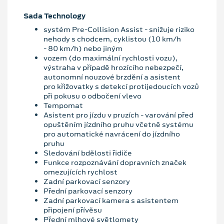
Sada Technology
systém Pre-Collision Assist - snižuje riziko
nehody s chodcem, cyklistou (10 km/h
- 80 km/h) nebo jiným
vozem (do maximální rychlosti vozu),
výstraha v případě hrozícího nebezpečí,
autonomní nouzové brzdění a asistent
pro křižovatky s detekcí protijedoucích vozů
při pokusu o odbočení vlevo
Tempomat
Asistent pro jízdu v pruzích - varování před
opuštěním jízdního pruhu včetně systému
pro automatické navrácení do jízdního
pruhu
Sledování bdělosti řidiče
Funkce rozpoznávání dopravních značek
omezujících rychlost
Zadní parkovací senzory
Přední parkovací senzory
Zadní parkovací kamera s asistentem
připojení přívěsu
Přední mlhové světlomety