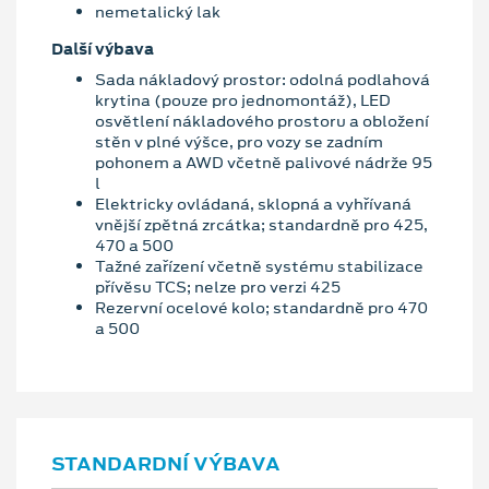
nemetalický lak
Další výbava
Sada nákladový prostor: odolná podlahová
krytina (pouze pro jednomontáž), LED
osvětlení nákladového prostoru a obložení
stěn v plné výšce, pro vozy se zadním
pohonem a AWD včetně palivové nádrže 95
l
Elektricky ovládaná, sklopná a vyhřívaná
vnější zpětná zrcátka; standardně pro 425,
470 a 500
Tažné zařízení včetně systému stabilizace
přívěsu TCS; nelze pro verzi 425
Rezervní ocelové kolo; standardně pro 470
a 500
STANDARDNÍ VÝBAVA