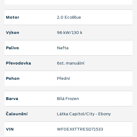
Motor
2.0 EcoBlue
Výkon
96 kW/130 k
Palivo
Nafta
Převodovka
6st. manuální
Pohon
Přední
Barva
Bílá Frozen
Čalounění
Látka Capitol/City - Ebony
VIN
WF0EXXTTRESD71533