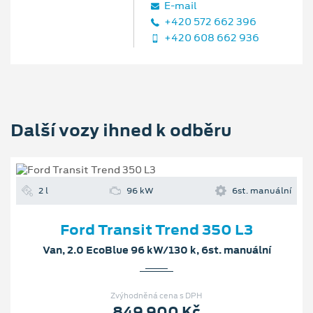
E‑mail
+420 572 662 396
+420 608 662 936
Další vozy ihned k odběru
2 l
96 kW
6st. manuální
Ford Transit Trend 350 L3
Van, 2.0 EcoBlue 96 kW/130 k, 6st. manuální
Zvýhodněná cena s DPH
849 900 Kč