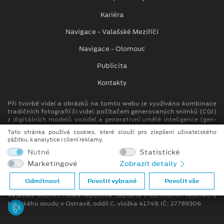
Kariéra
Navigace - Valašské Meziříčí
Navigace - Olomouc
Publicita
Kontakty
Při tvorbě videí a obrázků na tomto webu je využíváno kombinace
tradičních fotografií či videí, počítačem generovaných snímků (CGI)
z digitálních modelů vozidel a generativní umělé inteligence (gen-
AI).
Tato stránka používá cookies, které slouží pro zlepšení uživatelského
zážitku, k analytice i cílení reklamy.
Auto Kora top s.r.o.
Nutné
Statistické
M. Alše 780, Krásno nad Bečvou
Marketingové
Zobrazit detaily
757 01 Valašské Meziříčí
info.vm@autokora.cz
Odmítnout
Povolit vybrané
Povolit vše
Společnost se sídlem M. Alše 780, Krásno nad Bečvou, 757 01
Valašské Meziříčí, Česká republika, zapsána v obchodním rejstříku u
Krajského soudu v Ostravě, oddíl C, vložka 41749, IČ: 27789306