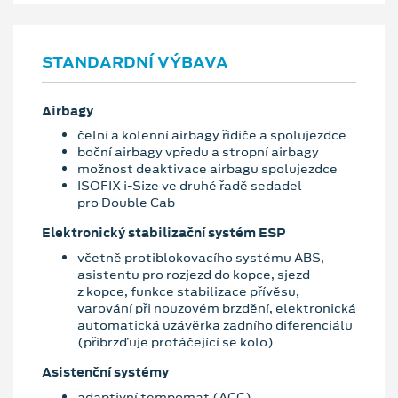
STANDARDNÍ VÝBAVA
Airbagy
čelní a kolenní airbagy řidiče a spolujezdce
boční airbagy vpředu a stropní airbagy
možnost deaktivace airbagu spolujezdce
ISOFIX i-Size ve druhé řadě sedadel
pro Double Cab
Elektronický stabilizační systém ESP
včetně protiblokovacího systému ABS,
asistentu pro rozjezd do kopce, sjezd
z kopce, funkce stabilizace přívěsu,
varování při nouzovém brzdění, elektronická
automatická uzávěrka zadního diferenciálu
(přibrzďuje protáčející se kolo)
Asistenční systémy
adaptivní tempomat (ACC)