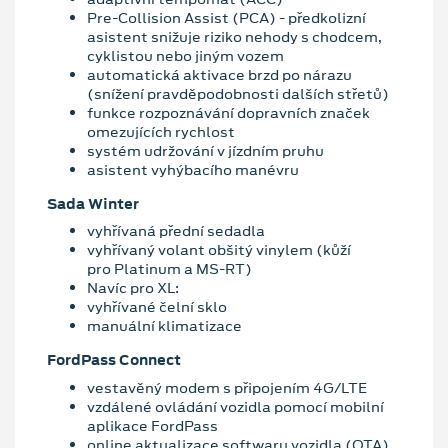
Pre-Collision Assist (PCA) - předkolizní
asistent snižuje riziko nehody s chodcem,
cyklistou nebo jiným vozem
automatická aktivace brzd po nárazu
(snížení pravděpodobnosti dalších střetů)
funkce rozpoznávání dopravních značek
omezujících rychlost
systém udržování v jízdním pruhu
asistent vyhýbacího manévru
Sada Winter
vyhřívaná přední sedadla
vyhřívaný volant obšitý vinylem (kůží
pro Platinum a MS-RT)
Navíc pro XL:
vyhřívané čelní sklo
manuální klimatizace
FordPass Connect
vestavěný modem s připojením 4G/LTE
vzdálené ovládání vozidla pomocí mobilní
aplikace FordPass
online aktualizace softwaru vozidla (OTA)