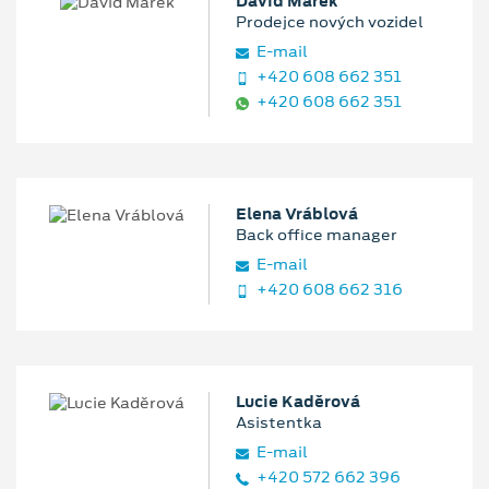
David Marek
Prodejce nových vozidel
E‑mail
+420 608 662 351
+420 608 662 351
Elena Vráblová
Back office manager
E‑mail
+420 608 662 316
Lucie Kaděrová
Asistentka
E‑mail
+420 572 662 396