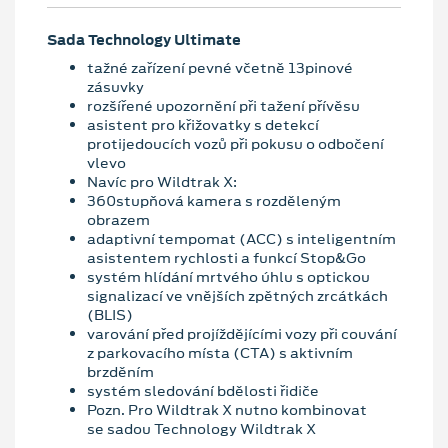
Sada Technology Ultimate
tažné zařízení pevné včetně 13pinové
zásuvky
rozšířené upozornění při tažení přívěsu
asistent pro křižovatky s detekcí
protijedoucích vozů při pokusu o odbočení
vlevo
Navíc pro Wildtrak X:
360stupňová kamera s rozděleným
obrazem
adaptivní tempomat (ACC) s inteligentním
asistentem rychlosti a funkcí Stop&Go
systém hlídání mrtvého úhlu s optickou
signalizací ve vnějších zpětných zrcátkách
(BLIS)
varování před projíždějícími vozy při couvání
z parkovacího místa (CTA) s aktivním
brzděním
systém sledování bdělosti řidiče
Pozn. Pro Wildtrak X nutno kombinovat
se sadou Technology Wildtrak X