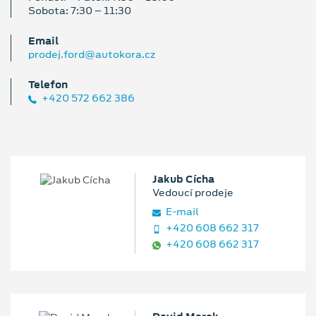
Sobota: 7:30 – 11:30
Email
prodej.ford@autokora.cz
Telefon
+420 572 662 386
Jakub Cícha
Vedoucí prodeje
E‑mail
+420 608 662 317
+420 608 662 317