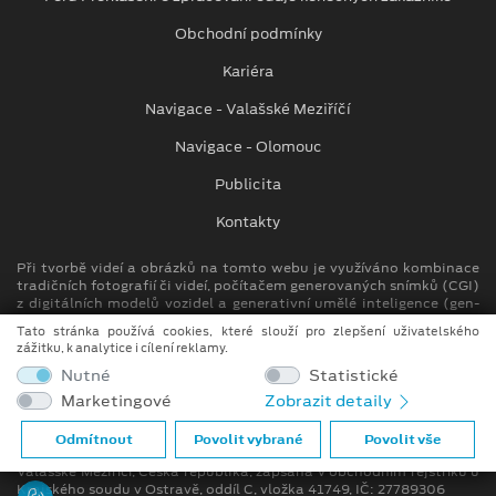
Obchodní podmínky
Kariéra
Navigace - Valašské Meziříčí
Navigace - Olomouc
Publicita
Kontakty
Při tvorbě videí a obrázků na tomto webu je využíváno kombinace
tradičních fotografií či videí, počítačem generovaných snímků (CGI)
z digitálních modelů vozidel a generativní umělé inteligence (gen-
AI).
Tato stránka používá cookies, které slouží pro zlepšení uživatelského
zážitku, k analytice i cílení reklamy.
Auto Kora top s.r.o.
Nutné
Statistické
M. Alše 780, Krásno nad Bečvou
Marketingové
Zobrazit detaily
757 01 Valašské Meziříčí
info.vm@autokora.cz
Odmítnout
Povolit vybrané
Povolit vše
Společnost se sídlem M. Alše 780, Krásno nad Bečvou, 757 01
Valašské Meziříčí, Česká republika, zapsána v obchodním rejstříku u
Krajského soudu v Ostravě, oddíl C, vložka 41749, IČ: 27789306