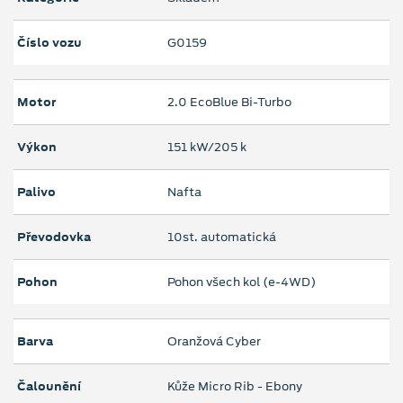
Číslo vozu
G0159
Motor
2.0 EcoBlue Bi-Turbo
Výkon
151 kW/205 k
Palivo
Nafta
Převodovka
10st. automatická
Pohon
Pohon všech kol (e-4WD)
Barva
Oranžová Cyber
Čalounění
Kůže Micro Rib - Ebony