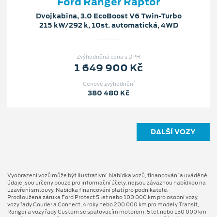
Ford Ranger Raptor
Dvojkabina, 3.0 EcoBoost V6 Twin-Turbo
215 kW/292 k, 10st. automatická, 4WD
Zvýhodněná cena s DPH
1 649 900 Kč
Cenové zvýhodnění
380 480 Kč
DALŠÍ VOZY
Vyobrazení vozů může být ilustrativní. Nabídka vozů, financování a uváděné
údaje jsou určeny pouze pro informační účely, nejsou závaznou nabídkou na
uzavření smlouvy. Nabídka financování platí pro podnikatele.
Prodloužená záruka Ford Protect 5 let nebo 100 000 km pro osobní vozy,
vozy řady Courier a Connect, 4 roky nebo 200 000 km pro modely Transit,
Ranger a vozy řady Custom se spalovacím motorem, 5 let nebo 150 000 km