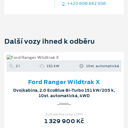
+420 608 662 936
Další vozy ihned k odběru
2 l
151 kW
10st. automatická
Ford Ranger Wildtrak X
Dvojkabina, 2.0 EcoBlue Bi-Turbo 151 kW/205 k,
10st. automatická, 4WD
Zvýhodněná cena s DPH
1 329 900 Kč