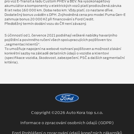
pro vůz E-Transit a řadu Custom PHEV a BEV. Na vysokonapěťový
akumulátor a komponenty u elektrických vozů platí prodloužená záruka
8 let nebo 160 000 km. Doba nebo km: Vždy platí, co nastane dříve.
Dodatečný bonus uváděn s DPH. Zvýhodněná cena pro model Puma Gen⁠-⁠E
zahrnuje bonus 20 000 Kč při financování s Ford Credit.
Předběžný termín dodání vozu do ČR není závazný.
S účinností od 1. července 2021 podléhají veškeré nabídky havarijního
pojištění a povinného ručení všech spolupracujících pojišťoven tzv.
„segmentaci klientů“.
To umožňuje napojení na webové rozhraní pojišťoven a možnost získání
konkrétní sazby na základě detailních údajů o vozidle a klientovi
(specifikace vozidla, škodovost, zabezpečení, PSČ a dalších segmentační
kritéria).
Copyright ©2026 Auto Kora top s.r.o.
Informace o zpracování osobních údajů (GDPR)
Ford Prohlášení o zpracování údajů konečných zákazníků