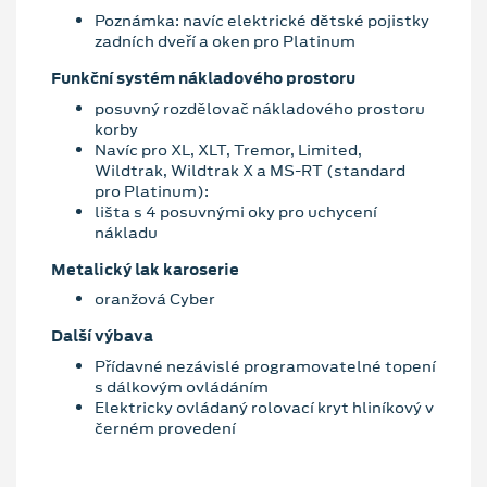
Poznámka: navíc elektrické dětské pojistky
zadních dveří a oken pro Platinum
Funkční systém nákladového prostoru
posuvný rozdělovač nákladového prostoru
korby
Navíc pro XL, XLT, Tremor, Limited,
Wildtrak, Wildtrak X a MS-RT (standard
pro Platinum):
lišta s 4 posuvnými oky pro uchycení
nákladu
Metalický lak karoserie
oranžová Cyber
Další výbava
Přídavné nezávislé programovatelné topení
s dálkovým ovládáním
Elektricky ovládaný rolovací kryt hliníkový v
černém provedení