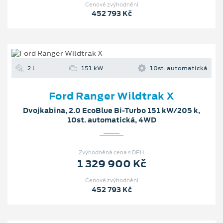
Cenové zvýhodnění
452 793 Kč
2 l
151 kW
10st. automatická
Ford Ranger Wildtrak X
Dvojkabina, 2.0 EcoBlue Bi-Turbo 151 kW/205 k,
10st. automatická, 4WD
Zvýhodněná cena s DPH
1 329 900 Kč
Cenové zvýhodnění
452 793 Kč