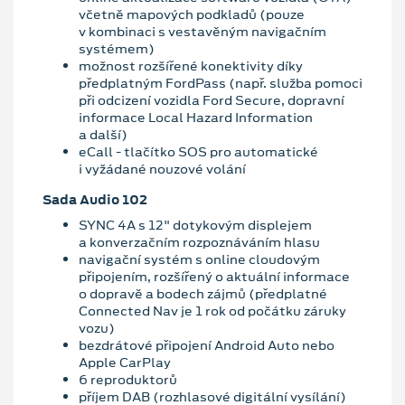
včetně mapových podkladů (pouze
v kombinaci s vestavěným navigačním
systémem)
možnost rozšířené konektivity díky
předplatným FordPass (např. služba pomoci
při odcizení vozidla Ford Secure, dopravní
informace Local Hazard Information
a další)
eCall - tlačítko SOS pro automatické
i vyžádané nouzové volání
Sada Audio 102
SYNC 4A s 12" dotykovým displejem
a konverzačním rozpoznáváním hlasu
navigační systém s online cloudovým
připojením, rozšířený o aktuální informace
o dopravě a bodech zájmů (předplatné
Connected Nav je 1 rok od počátku záruky
vozu)
bezdrátové připojení Android Auto nebo
Apple CarPlay
6 reproduktorů
příjem DAB (rozhlasové digitální vysílání)