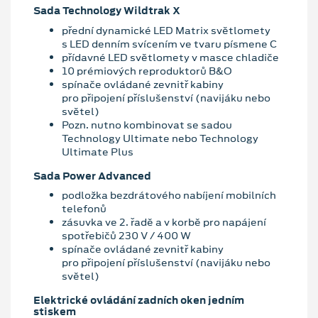
Sada Technology Wildtrak X
přední dynamické LED Matrix světlomety
s LED denním svícením ve tvaru písmene C
přídavné LED světlomety v masce chladiče
10 prémiových reproduktorů B&O
spínače ovládané zevnitř kabiny
pro připojení příslušenství (navijáku nebo
světel)
Pozn. nutno kombinovat se sadou
Technology Ultimate nebo Technology
Ultimate Plus
Sada Power Advanced
podložka bezdrátového nabíjení mobilních
telefonů
zásuvka ve 2. řadě a v korbě pro napájení
spotřebičů 230 V / 400 W
spínače ovládané zevnitř kabiny
pro připojení příslušenství (navijáku nebo
světel)
Elektrické ovládání zadních oken jedním
stiskem