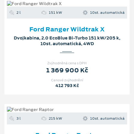
2 l
151 kW
10st. automatická
Ford Ranger Wildtrak X
Dvojkabina, 2.0 EcoBlue Bi-Turbo 151 kW/205 k,
10st. automatická, 4WD
Zvýhodněná cena s DPH
1 369 900 Kč
Cenové zvýhodnění
412 793 Kč
3 l
215 kW
10st. automatická