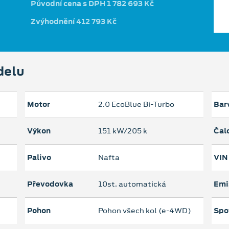
Původní cena s DPH 1 782 693 Kč
Zvýhodnění 412 793 Kč
delu
Motor
2.0 EcoBlue Bi-Turbo
Bar
Výkon
151 kW/205 k
Čal
Palivo
Nafta
VIN
Převodovka
10st. automatická
Emi
Pohon
Pohon všech kol (e-4WD)
Spo