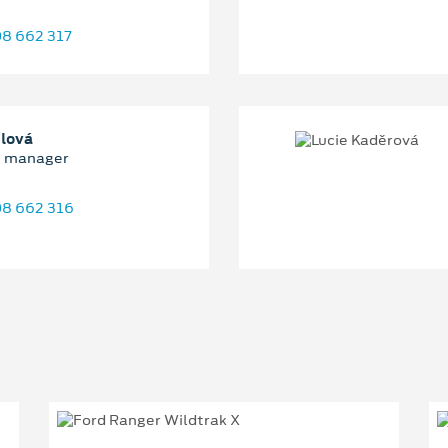
8 662 317
blová
e manager
8 662 316