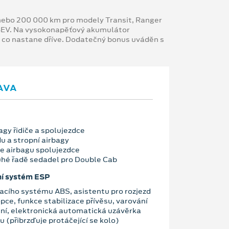
y nebo 200 000 km pro modely Transit, Ranger
 BEV. Na vysokonapěťový akumulátor
, co nastane dříve. Dodatečný bonus uváděn s
AVA
bagy řidiče a spolujezdce
u a stropní airbagy
e airbagu spolujezdce
ruhé řadě sedadel pro Double Cab
ní systém ESP
acího systému ABS, asistentu pro rozjezd
opce, funkce stabilizace přívěsu, varování
ní, elektronická automatická uzávěrka
u (přibrzďuje protáčející se kolo)