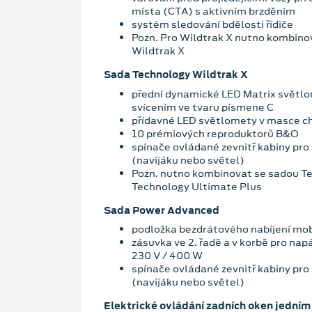
místa (CTA) s aktivním brzděním
systém sledování bdělosti řidiče
Pozn. Pro Wildtrak X nutno kombino
Wildtrak X
Sada Technology Wildtrak X
přední dynamické LED Matrix světl
svícením ve tvaru písmene C
přídavné LED světlomety v masce c
10 prémiových reproduktorů B&O
spínače ovládané zevnitř kabiny pro 
(navijáku nebo světel)
Pozn. nutno kombinovat se sadou T
Technology Ultimate Plus
Sada Power Advanced
podložka bezdrátového nabíjení mob
zásuvka ve 2. řadě a v korbě pro nap
230 V / 400 W
spínače ovládané zevnitř kabiny pro 
(navijáku nebo světel)
Elektrické ovládání zadních oken jedním