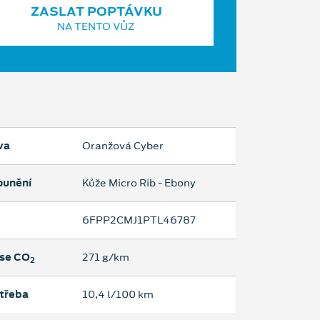
ZASLAT POPTÁVKU
NA TENTO VŮZ
va
Oranžová Cyber
ounění
Kůže Micro Rib - Ebony
6FPP2CMJ1PTL46787
se CO
271 g/km
2
třeba
10,4 l/100 km