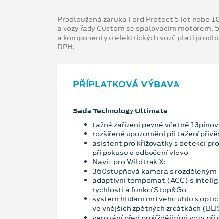
Prodloužená záruka Ford Protect 5 let nebo 1
a vozy řady Custom se spalovacím motorem, 5
a komponenty u elektrických vozů platí prodl
DPH.
PŘÍPLATKOVÁ VÝBAVA
Sada Technology Ultimate
tažné zařízení pevné včetně 13pino
rozšířené upozornění při tažení přívě
asistent pro křižovatky s detekcí pr
při pokusu o odbočení vlevo
Navíc pro Wildtrak X:
360stupňová kamera s rozděleným
adaptivní tempomat (ACC) s inteli
rychlosti a funkcí Stop&Go
systém hlídání mrtvého úhlu s optic
ve vnějších zpětných zrcátkách (BLI
varování před projíždějícími vozy při