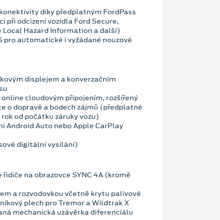
konektivity díky předplatným FordPass
i při odcizení vozidla Ford Secure,
 Local Hazard Information a další)
OS pro automatické i vyžádané nouzové
ykovým displejem a konverzačním
su
 online cloudovým připojením, rozšířený
ce o dopravě a bodech zájmů (předplatné
 rok od počátku záruky vozu)
ní Android Auto nebo Apple CarPlay
ové digitální vysílání)
 řidiče na obrazovce SYNC 4A (kromě
em a rozvodovkou včetně krytu palivové
zníkový plech pro Tremor a Wildtrak X
aná mechanická uzávěrka diferenciálu