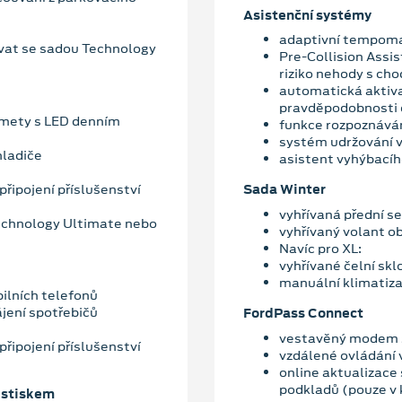
Asistenční systémy
adaptivní tempom
vat se sadou Technology
Pre-Collision Assis
riziko nehody s ch
automatická aktiva
pravděpodobnosti d
omety s LED denním
funkce rozpoznáván
systém udržování v
hladiče
asistent vyhýbací
připojení příslušenství
Sada Winter
vyhřívaná přední s
echnology Ultimate nebo
vyhřívaný volant o
Navíc pro XL:
vyhřívané čelní skl
manuální klimatiz
ilních telefonů
ájení spotřebičů
FordPass Connect
vestavěný modem s
připojení příslušenství
vzdálené ovládání 
online aktualizace
podkladů (pouze v
 stiskem