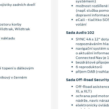
systémem)
ojistky zadních dveří
možnost rozšířené 
(např. služba pomoc
dopravní informace
eCall - tlačítko S
ostoru korby
volání
Wildtrak, Wildtrak
Sada Audio 102
í nákladu
SYNC 4A s 12" dot
rozpoznáváním hla
navigační systém s
o aktuální informa
Connected Nav je 1
bezdrátové připoje
6 reproduktorů
é topení s dálkovým
příjem DAB (rozhlas
iníkový v černém
Sada Off-Road Security
Off-Road asistence
XL a XLT)
ochrana pod motor
nádrže, navíc nára
elektronicky ovlád