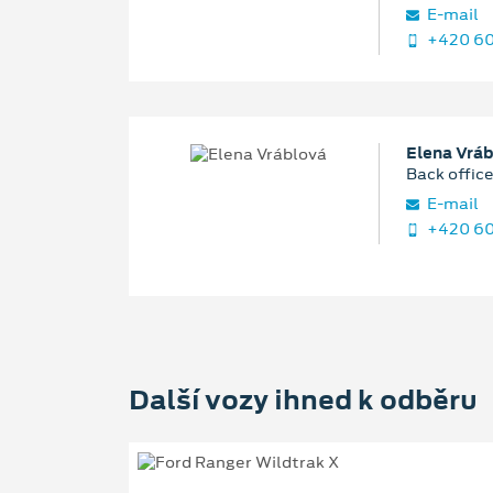
E‑mail
+420 60
Elena Vrá
Back offic
E‑mail
+420 60
Další vozy ihned k odběru