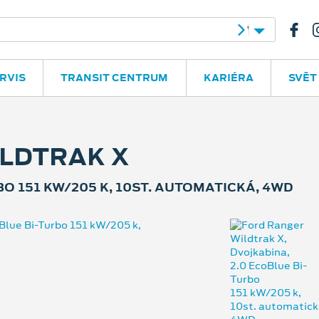
íčí
M. Alše 780
571 614 267
RVIS
TRANSIT CENTRUM
KARIÉRA
SVĚT
LDTRAK X
BO 151 KW/205 K, 10ST. AUTOMATICKÁ, 4WD