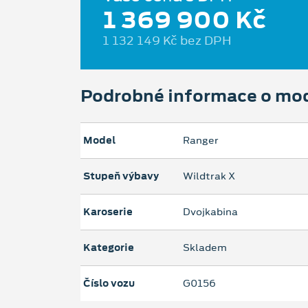
1 369 900 Kč
1 132 149 Kč bez DPH
Podrobné informace o mo
Model
Ranger
Stupeň výbavy
Wildtrak X
Karoserie
Dvojkabina
Kategorie
Skladem
Číslo vozu
G0156