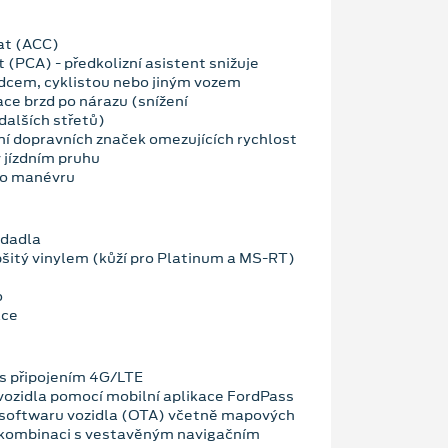
at (ACC)
t (PCA) - předkolizní asistent snižuje
odcem, cyklistou nebo jiným vozem
ce brzd po nárazu (snížení
alších střetů)
í dopravních značek omezujících rychlost
 jízdním pruhu
ho manévru
edadla
bšitý vinylem (kůží pro Platinum a MS-RT)
o
ace
 připojením 4G/LTE
vozidla pomocí mobilní aplikace FordPass
 softwaru vozidla (OTA) včetně mapových
 kombinaci s vestavěným navigačním