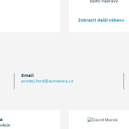
zadní nápravy
Zobrazit další výbavu
Email
prodej.ford@autokora.cz
ha
odeje