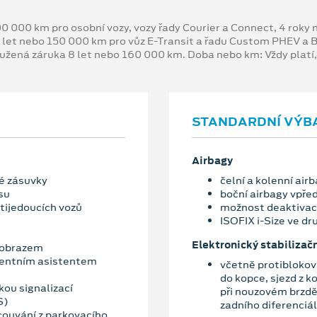
00 000 km pro osobní vozy, vozy řady Courier a Connect, 4 rok
 let nebo 150 000 km pro vůz E-Transit a řadu Custom PHEV a
oužená záruka 8 let nebo 160 000 km. Doba nebo km: Vždy platí
STANDARDNÍ VÝB
Airbagy
vé zásuvky
čelní a kolenní air
su
boční airbagy vpřed
otijedoucích vozů
možnost deaktivac
ISOFIX i-Size ve d
Elektronický stabilizač
 obrazem
gentním asistentem
včetně protiblokov
do kopce, sjezd z k
kou signalizací
při nouzovém brzdě
S)
zadního diferenciál
 couvání z parkovacího