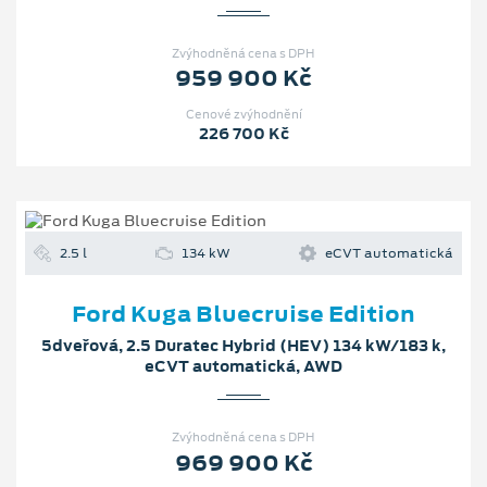
Zvýhodněná cena s DPH
959 900 Kč
Cenové zvýhodnění
226 700 Kč
2.5 l
134 kW
eCVT automatická
Ford Kuga Bluecruise Edition
5dveřová, 2.5 Duratec Hybrid (HEV) 134 kW/183 k,
eCVT automatická, AWD
Zvýhodněná cena s DPH
969 900 Kč