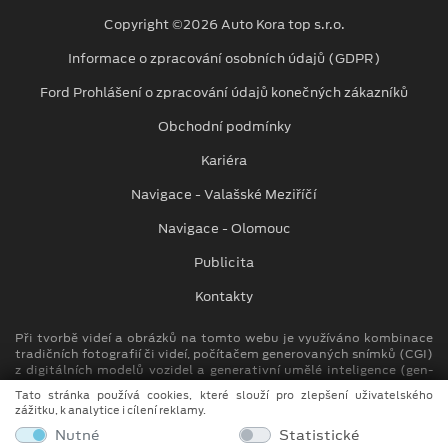
Copyright ©2026 Auto Kora top s.r.o.
Informace o zpracování osobních údajů (GDPR)
Ford Prohlášení o zpracování údajů konečných zákazníků
Obchodní podmínky
Kariéra
Navigace - Valašské Meziříčí
Navigace - Olomouc
Publicita
Kontakty
Při tvorbě videí a obrázků na tomto webu je využíváno kombinace
tradičních fotografií či videí, počítačem generovaných snímků (CGI)
z digitálních modelů vozidel a generativní umělé inteligence (gen-
AI).
Tato stránka používá cookies, které slouží pro zlepšení uživatelského
zážitku, k analytice i cílení reklamy.
Auto Kora top s.r.o.
Nutné
Statistické
M. Alše 780, Krásno nad Bečvou