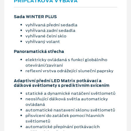
PŘÍPLATKOVÁ VÝBAVA
Sada WINTER PLUS
vyhřívaná přední sedadla
vyhřívaná zadní sedadla
vyhřívané čelní sklo
vyhřívaný volant
Panoramatická střecha
elektricky ovládaná s funkcí globálního
otevírání/zavíraní
reflexní vrstva odrážející sluneční paprsky
Adaptivní přední LED Matrix potkávací a
dálkové světlomety s prediktivním svícením
statické a dynamické natáčení světlometů
neoslňující dálková světla automaticky
ovládaná
automatické nastavení sklonu světlometů
přisvícení do zatáček pomocí hlavních
světlometů
automatické přepínání potkávacích