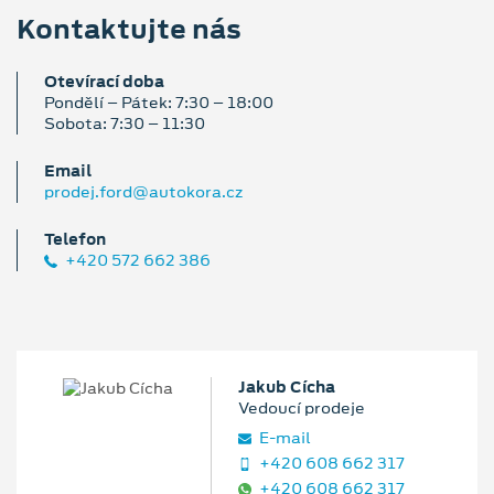
Kontaktujte nás
Otevírací doba
Pondělí – Pátek: 7:30 – 18:00
Sobota: 7:30 – 11:30
Email
prodej.ford@autokora.cz
Telefon
+420 572 662 386
Jakub Cícha
Vedoucí prodeje
E‑mail
+420 608 662 317
+420 608 662 317