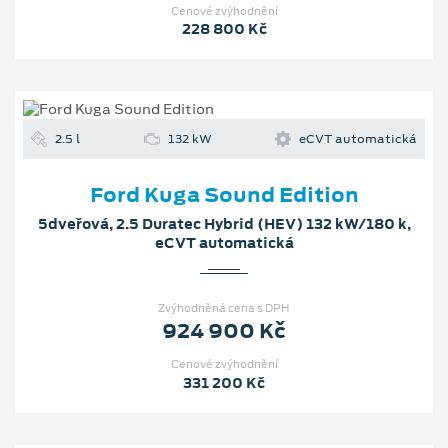
Cenové zvýhodnění
228 800 Kč
2.5 l
132 kW
eCVT automatická
Ford Kuga Sound Edition
5dveřová, 2.5 Duratec Hybrid (HEV) 132 kW/180 k,
eCVT automatická
Zvýhodněná cena s DPH
924 900 Kč
Cenové zvýhodnění
331 200 Kč