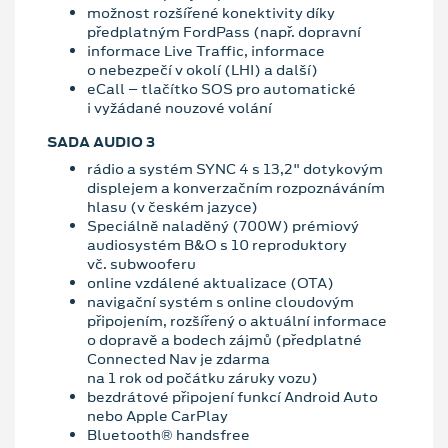
možnost rozšířené konektivity díky
předplatným FordPass (např. dopravní
informace Live Traffic, informace
o nebezpečí v okolí (LHI) a další)
eCall – tlačítko SOS pro automatické
i vyžádané nouzové volání
SADA AUDIO 3
rádio a systém SYNC 4 s 13,2" dotykovým
displejem a konverzačním rozpoznáváním
hlasu (v českém jazyce)
Speciálně naladěný (700W) prémiový
audiosystém B&O s 10 reproduktory
vč. subwooferu
online vzdálené aktualizace (OTA)
navigační systém s online cloudovým
připojením, rozšířený o aktuální informace
o dopravě a bodech zájmů (předplatné
Connected Nav je zdarma
na 1 rok od počátku záruky vozu)
bezdrátové připojení funkcí Android Auto
nebo Apple CarPlay
Bluetooth® handsfree