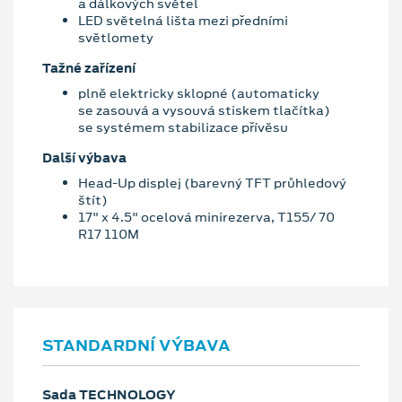
a dálkových světel
LED světelná lišta mezi předními
světlomety
Tažné zařízení
plně elektricky sklopné (automaticky
se zasouvá a vysouvá stiskem tlačítka)
se systémem stabilizace přívěsu
Další výbava
Head-Up displej (barevný TFT průhledový
štít)
17" x 4.5" ocelová minirezerva, T155/ 70
R17 110M
STANDARDNÍ VÝBAVA
Sada TECHNOLOGY