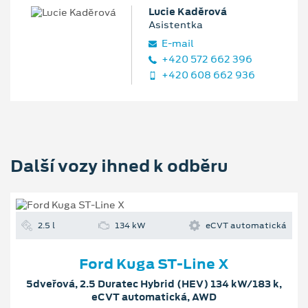
Lucie Kaděrová
Asistentka
E‑mail
+420 572 662 396
+420 608 662 936
Další vozy ihned k odběru
2.5 l
134 kW
eCVT automatická
Ford Kuga ST-Line X
5dveřová, 2.5 Duratec Hybrid (HEV) 134 kW/183 k,
eCVT automatická, AWD