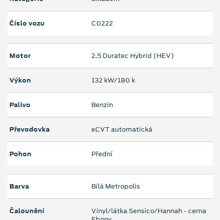
Číslo vozu
C0222
Motor
2.5 Duratec Hybrid (HEV)
Výkon
132 kW/180 k
Palivo
Benzín
Převodovka
eCVT automatická
Pohon
Přední
Barva
Bílá Metropolis
Čalounění
Vinyl/látka Sensico/Hannah - cerna
Ebony