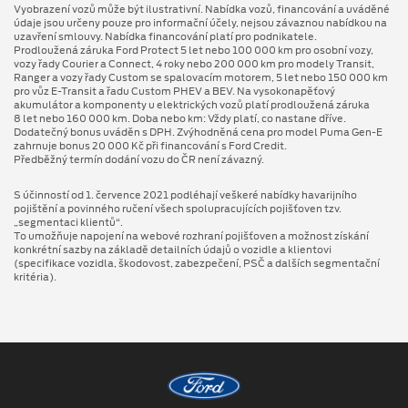
Vyobrazení vozů může být ilustrativní. Nabídka vozů, financování a uváděné
údaje jsou určeny pouze pro informační účely, nejsou závaznou nabídkou na
uzavření smlouvy. Nabídka financování platí pro podnikatele.
Prodloužená záruka Ford Protect 5 let nebo 100 000 km pro osobní vozy,
vozy řady Courier a Connect, 4 roky nebo 200 000 km pro modely Transit,
Ranger a vozy řady Custom se spalovacím motorem, 5 let nebo 150 000 km
pro vůz E-Transit a řadu Custom PHEV a BEV. Na vysokonapěťový
akumulátor a komponenty u elektrických vozů platí prodloužená záruka
8 let nebo 160 000 km. Doba nebo km: Vždy platí, co nastane dříve.
Dodatečný bonus uváděn s DPH. Zvýhodněná cena pro model Puma Gen⁠-⁠E
zahrnuje bonus 20 000 Kč při financování s Ford Credit.
Předběžný termín dodání vozu do ČR není závazný.
S účinností od 1. července 2021 podléhají veškeré nabídky havarijního
pojištění a povinného ručení všech spolupracujících pojišťoven tzv.
„segmentaci klientů“.
To umožňuje napojení na webové rozhraní pojišťoven a možnost získání
konkrétní sazby na základě detailních údajů o vozidle a klientovi
(specifikace vozidla, škodovost, zabezpečení, PSČ a dalších segmentační
kritéria).