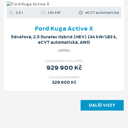
2.5 l
134 kW
eCVT automatická
Ford Kuga Active X
5dveřová, 2.5 Duratec Hybrid (HEV) 134 kW/183 k,
eCVT automatická, AWD
Zvýhodněná cena s DPH
929 900 Kč
Cenové zvýhodnění
329 600 Kč
DALŠÍ VOZY