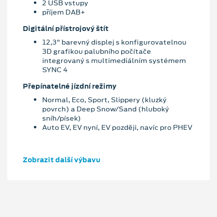
2 USB vstupy
příjem DAB+
Digitální přístrojový štít
12,3" barevný displej s konfigurovatelnou
3D grafikou palubního počítače
integrovaný s multimediálním systémem
SYNC 4
Přepínatelné jízdní režimy
Normal, Eco, Sport, Slippery (kluzký
povrch) a Deep Snow/Sand (hluboký
sníh/písek)
Auto EV, EV nyní, EV později, navíc pro PHEV
Zobrazit další výbavu