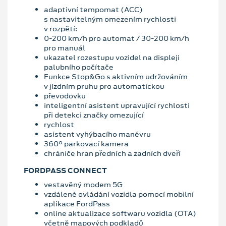
adaptivní tempomat (ACC)
s nastavitelným omezením rychlosti
v rozpětí:
0-200 km/h pro automat / 30-200 km/h
pro manuál
ukazatel rozestupu vozidel na displeji
palubního počítače
Funkce Stop&Go s aktivním udržováním
v jízdním pruhu pro automatickou
převodovku
inteligentní asistent upravující rychlosti
při detekci značky omezující
rychlost
asistent vyhýbacího manévru
360° parkovací kamera
chrániče hran předních a zadních dveří
FORDPASS CONNECT
vestavěný modem 5G
vzdálené ovládání vozidla pomocí mobilní
aplikace FordPass
online aktualizace softwaru vozidla (OTA)
včetně mapových podkladů