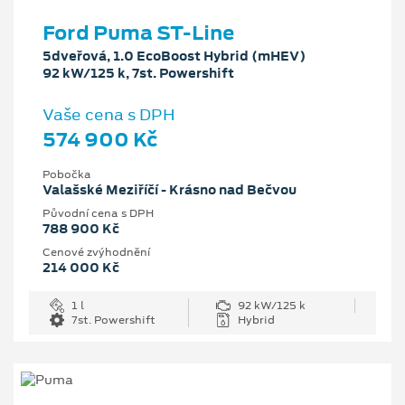
Ford Puma ST-Line
5dveřová, 1.0 EcoBoost Hybrid (mHEV)
92 kW/125 k, 7st. Powershift
Vaše cena s DPH
574 900 Kč
Pobočka
Valašské Meziříčí - Krásno nad Bečvou
Původní cena s DPH
788 900 Kč
Cenové zvýhodnění
214 000 Kč
1 l
92 kW/125 k
7st. Powershift
Hybrid