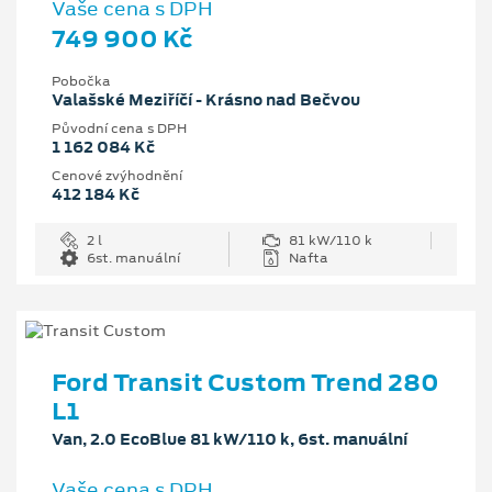
Vaše cena s DPH
749 900 Kč
Pobočka
Valašské Meziříčí - Krásno nad Bečvou
Původní cena s DPH
1 162 084 Kč
Cenové zvýhodnění
412 184 Kč
2 l
81 kW/110 k
6st. manuální
Nafta
Ford Transit Custom Trend 280
L1
Van, 2.0 EcoBlue 81 kW/110 k, 6st. manuální
Vaše cena s DPH