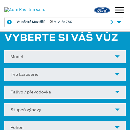
Olomouc – Hodolany
Babíčkova 1146/8a
VYBERTE SI VÁŠ VŮZ
Model
Typ karoserie
Palivo / převodovka
Stupeň výbavy
Pohon