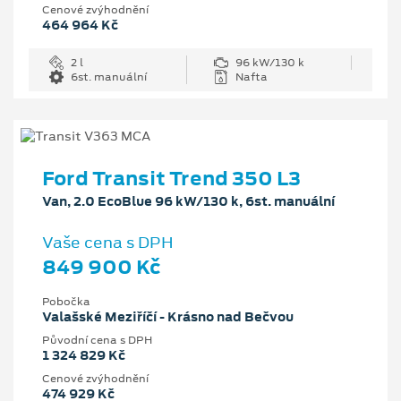
Cenové zvýhodnění
464 964 Kč
2 l
96 kW/130 k
6st. manuální
Nafta
Ford Transit Trend 350 L3
Van, 2.0 EcoBlue 96 kW/130 k, 6st. manuální
Vaše cena s DPH
849 900 Kč
Pobočka
Valašské Meziříčí - Krásno nad Bečvou
Původní cena s DPH
1 324 829 Kč
Cenové zvýhodnění
474 929 Kč