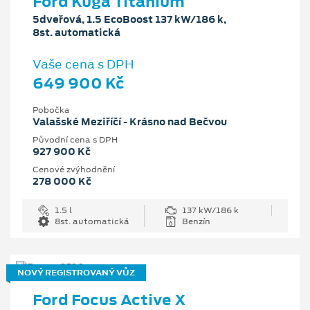
Ford Kuga Titanium
5dveřová, 1.5 EcoBoost 137 kW/186 k,
8st. automatická
Vaše cena s DPH
649 900 Kč
Pobočka
Valašské Meziříčí - Krásno nad Bečvou
Původní cena s DPH
927 900 Kč
Cenové zvýhodnění
278 000 Kč
1.5 l
137 kW/186 k
8st. automatická
Benzín
NOVÝ REGISTROVANÝ VŮZ
Ford Focus Active X