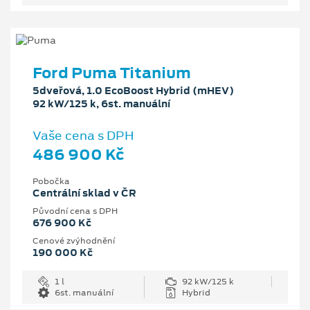
Ford Puma Titanium
5dveřová, 1.0 EcoBoost Hybrid (mHEV)
92 kW/125 k, 6st. manuální
Vaše cena s DPH
486 900 Kč
Pobočka
Centrální sklad v ČR
Původní cena s DPH
676 900 Kč
Cenové zvýhodnění
190 000 Kč
1 l
92 kW/125 k
6st. manuální
Hybrid