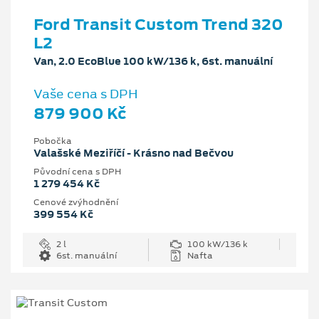
Ford Transit Custom Trend 320
L2
Van, 2.0 EcoBlue 100 kW/136 k, 6st. manuální
Vaše cena s DPH
879 900 Kč
Pobočka
Valašské Meziříčí - Krásno nad Bečvou
Původní cena s DPH
1 279 454 Kč
Cenové zvýhodnění
399 554 Kč
2 l
100 kW/136 k
6st. manuální
Nafta