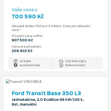
Vaše cena s
700 590 Kč
Obvyklá dodací lhůta 2-3 měsíce. Cena pro základní
1
verzi.
Původní cena s DPH
907 500 Kč
Cenové zvýhodnění
206 910 Kč
43 kWh
100 kW/136 k
automatická
Elektromobil
Ford Transit Base 350 L3
Jednokabina, 2.0 EcoBlue 96 kW/130 k,
6st. manuální