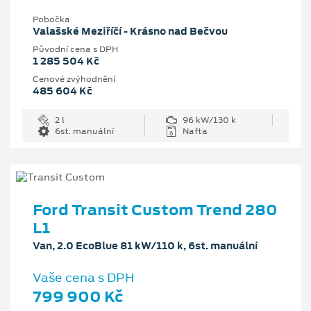
Pobočka
Valašské Meziříčí - Krásno nad Bečvou
Původní cena s DPH
1 285 504 Kč
Cenové zvýhodnění
485 604 Kč
2 l
96 kW/130 k
6st. manuální
Nafta
Ford Transit Custom Trend 280
L1
Van, 2.0 EcoBlue 81 kW/110 k, 6st. manuální
Vaše cena s DPH
799 900 Kč