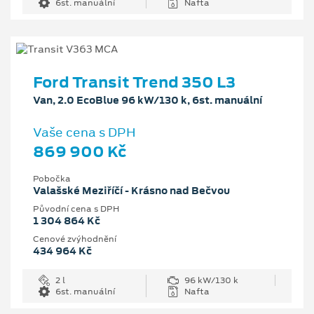
6st. manuální
Nafta
Ford Transit Trend 350 L3
Van, 2.0 EcoBlue 96 kW/130 k, 6st. manuální
Vaše cena s DPH
869 900 Kč
Pobočka
Valašské Meziříčí - Krásno nad Bečvou
Původní cena s DPH
1 304 864 Kč
Cenové zvýhodnění
434 964 Kč
2 l
96 kW/130 k
6st. manuální
Nafta