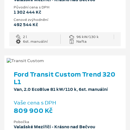
Původní cena s DPH
1 302 444 Kč
Cenové zvýhodnění
492 544 Kč
2 l
96 kW/130 k
6st. manuální
Nafta
Ford Transit Custom Trend 320
L1
Van, 2.0 EcoBlue 81 kW/110 k, 6st. manuální
Vaše cena s DPH
809 900 Kč
Pobočka
Valašské Meziříčí - Krásno nad Bečvou