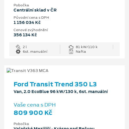
Pobočka
Centrální sklad v ČR
Původní cena s DPH
1 156 034 Kč
Cenové zvýhodnění
356 134 Kč
2 l
81 kW/110 k
6st. manuální
Nafta
Ford Transit Trend 350 L3
Van, 2.0 EcoBlue 96 kW/130 k, 6st. manuální
Vaše cena s DPH
809 900 Kč
Pobočka
Valašské Meziříčí - Krásno nad Bečvou