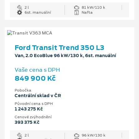
2 l
81 kW/110 k
6st. manuální
Nafta
Ford Transit Trend 350 L3
Van, 2.0 EcoBlue 96 kW/130 k, 6st. manuální
Vaše cena s DPH
849 900 Kč
Pobočka
Centrální sklad v ČR
Původní cena s DPH
1 243 275 Kč
Cenové zvýhodnění
393 375 Kč
2 l
96 kW/130 k