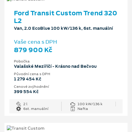
Ford Transit Custom Trend 320
L2
Van, 2.0 EcoBlue 100 kW/136 k, 6st. manuální
Vaše cena s DPH
879 900 Kč
Pobočka
Valašské Meziříčí - Krásno nad Bečvou
Původní cena s DPH
1 279 454 Kč
Cenové zvýhodnění
399 554 Kč
2 l
100 kW/136 k
6st. manuální
Nafta