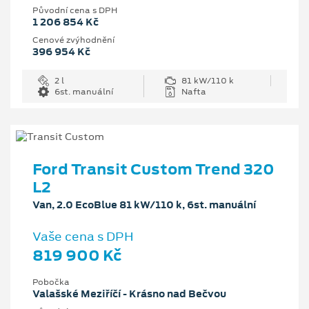
Původní cena s DPH
1 206 854 Kč
Cenové zvýhodnění
396 954 Kč
2 l
81 kW/110 k
6st. manuální
Nafta
Ford Transit Custom Trend 320
L2
Van, 2.0 EcoBlue 81 kW/110 k, 6st. manuální
Vaše cena s DPH
819 900 Kč
Pobočka
Valašské Meziříčí - Krásno nad Bečvou