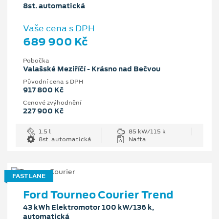
8st. automatická
Vaše cena s DPH
689 900 Kč
Pobočka
Valašské Meziříčí - Krásno nad Bečvou
Původní cena s DPH
917 800 Kč
Cenové zvýhodnění
227 900 Kč
1.5 l
85 kW/115 k
8st. automatická
Nafta
FAST LANE
Ford Tourneo Courier Trend
43 kWh Elektromotor 100 kW/136 k,
automatická