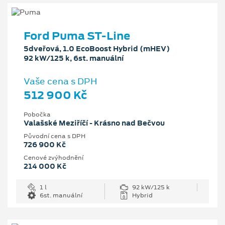
Ford Puma ST-Line
5dveřová, 1.0 EcoBoost Hybrid (mHEV)
92 kW/125 k, 6st. manuální
Vaše cena s DPH
512 900 Kč
Pobočka
Valašské Meziříčí - Krásno nad Bečvou
Původní cena s DPH
726 900 Kč
Cenové zvýhodnění
214 000 Kč
1 l
92 kW/125 k
6st. manuální
Hybrid