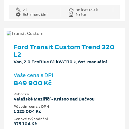
2 l
96 kW/130 k
6st. manuální
Nafta
Ford Transit Custom Trend 320
L2
Van, 2.0 EcoBlue 81 kW/110 k, 6st. manuální
Vaše cena s DPH
849 900 Kč
Pobočka
Valašské Meziříčí - Krásno nad Bečvou
Původní cena s DPH
1 225 004 Kč
Cenové zvýhodnění
375 104 Kč