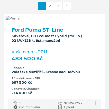
1
2
3
4
Ford Puma ST-Line
5dveřová, 1.0 EcoBoost Hybrid (mHEV)
92 kW/125 k, 6st. manuální
Vaše cena s DPH
483 500 Kč
Pobočka
Valašské Meziříčí - Krásno nad Bečvou
Původní cena s DPH
697 500 Kč
Cenové zvýhodnění
214 000 Kč
1 l
92 kW/125 k
6st. manuální
Hybrid