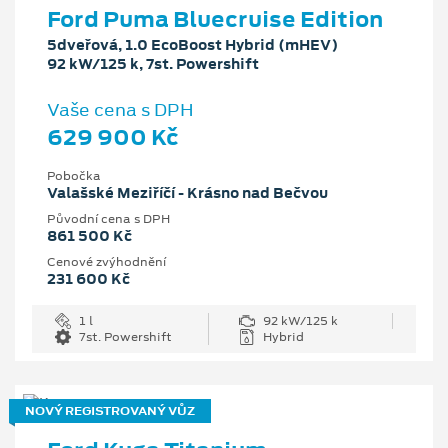
Ford Puma Bluecruise Edition
5dveřová, 1.0 EcoBoost Hybrid (mHEV)
92 kW/125 k, 7st. Powershift
Vaše cena s DPH
629 900 Kč
Pobočka
Valašské Meziříčí - Krásno nad Bečvou
Původní cena s DPH
861 500 Kč
Cenové zvýhodnění
231 600 Kč
1 l
92 kW/125 k
7st. Powershift
Hybrid
NOVÝ REGISTROVANÝ VŮZ