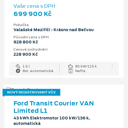
Vaše cena s DPH
699 900 Kč
Pobočka
Valašské Meziříčí - Krásno nad Bečvou
Původní cena s DPH
928 800 Kč
Cenové zvýhodnění
228 900 Kč
1.5 l
85 kW/115 k
8st. automatická
Nafta
NOVÝ REGISTROVANÝ VŮZ
Ford Transit Courier VAN
Limited L1
43 kWh Elektromotor 100 kW/136 k,
automatická