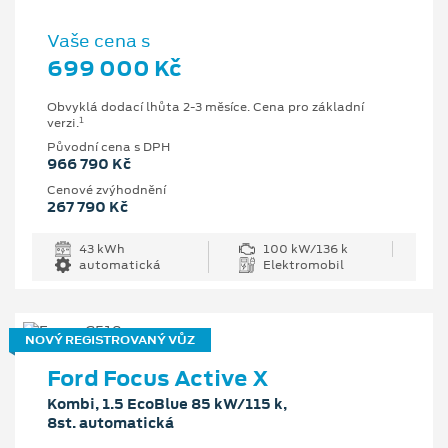
Vaše cena s
699 000 Kč
Obvyklá dodací lhůta 2-3 měsíce. Cena pro základní
1
verzi.
Původní cena s DPH
966 790 Kč
Cenové zvýhodnění
267 790 Kč
43 kWh
100 kW/136 k
automatická
Elektromobil
NOVÝ REGISTROVANÝ VŮZ
Ford Focus Active X
Kombi, 1.5 EcoBlue 85 kW/115 k,
8st. automatická