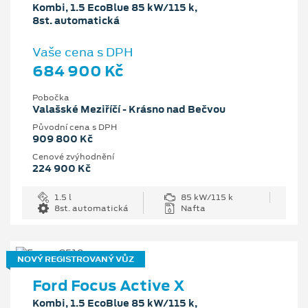
Kombi, 1.5 EcoBlue 85 kW/115 k,
8st. automatická
Vaše cena s DPH
684 900 Kč
Pobočka
Valašské Meziříčí - Krásno nad Bečvou
Původní cena s DPH
909 800 Kč
Cenové zvýhodnění
224 900 Kč
1.5 l
85 kW/115 k
8st. automatická
Nafta
NOVÝ REGISTROVANÝ VŮZ
Ford Focus Active X
Kombi, 1.5 EcoBlue 85 kW/115 k,