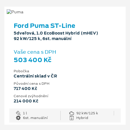
Ford Puma ST-Line
5dveřová, 1.0 EcoBoost Hybrid (mHEV)
92 kW/125 k, 6st. manuální
Vaše cena s DPH
503 400 Kč
Pobočka
Centrální sklad v ČR
Původní cena s DPH
717 400 Kč
Cenové zvýhodnění
214 000 Kč
1 l
92 kW/125 k
6st. manuální
Hybrid