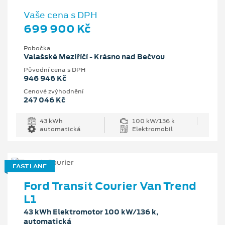
Vaše cena s DPH
699 900 Kč
Pobočka
Valašské Meziříčí - Krásno nad Bečvou
Původní cena s DPH
946 946 Kč
Cenové zvýhodnění
247 046 Kč
43 kWh
100 kW/136 k
automatická
Elektromobil
FAST LANE
Ford Transit Courier Van Trend
L1
43 kWh Elektromotor 100 kW/136 k,
automatická