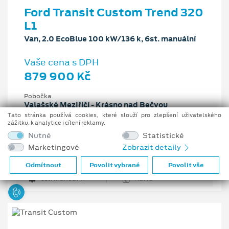
Ford Transit Custom Trend 320
L1
Van, 2.0 EcoBlue 100 kW/136 k, 6st. manuální
Vaše cena s DPH
879 900 Kč
Pobočka
Valašské Meziříčí - Krásno nad Bečvou
Tato stránka používá cookies, které slouží pro zlepšení uživatelského
Původní cena s DPH
zážitku, k analytice i cílení reklamy.
1 261 304 Kč
Nutné
Statistické
Cenové zvýhodnění
Marketingové
Zobrazit detaily
381 404 Kč
Odmítnout
Povolit vybrané
Povolit vše
2 l
100 kW/136 k
6st. manuální
Nafta