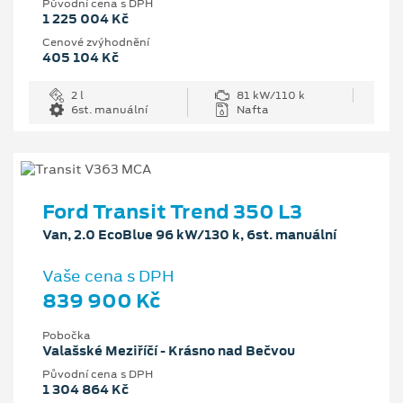
Původní cena s DPH
1 225 004 Kč
Cenové zvýhodnění
405 104 Kč
2 l
81 kW/110 k
6st. manuální
Nafta
Ford Transit Trend 350 L3
Van, 2.0 EcoBlue 96 kW/130 k, 6st. manuální
Vaše cena s DPH
839 900 Kč
Pobočka
Valašské Meziříčí - Krásno nad Bečvou
Původní cena s DPH
1 304 864 Kč