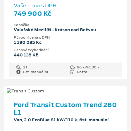
Vaše cena s DPH
749 900 Kč
Pobočka
Valašské Meziříčí - Krásno nad Bečvou
Původní cena s DPH
1 190 035 Kč
Cenové zvýhodnění
440 135 Kč
2 l
96 kW/130 k
6st. manuální
Nafta
Ford Transit Custom Trend 280
L1
Van, 2.0 EcoBlue 81 kW/110 k, 6st. manuální