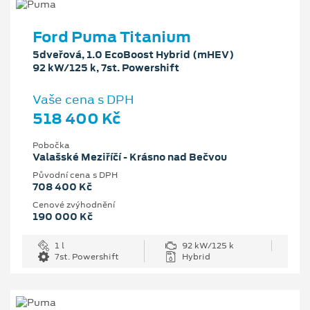
Ford Puma Titanium
5dveřová, 1.0 EcoBoost Hybrid (mHEV)
92 kW/125 k, 7st. Powershift
Vaše cena s DPH
518 400 Kč
Pobočka
Valašské Meziříčí - Krásno nad Bečvou
Původní cena s DPH
708 400 Kč
Cenové zvýhodnění
190 000 Kč
1 l
92 kW/125 k
7st. Powershift
Hybrid