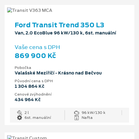
Ford Transit Trend 350 L3
Van, 2.0 EcoBlue 96 kW/130 k, 6st. manuální
Vaše cena s DPH
869 900 Kč
Pobočka
Valašské Meziříčí - Krásno nad Bečvou
Původní cena s DPH
1 304 864 Kč
Cenové zvýhodnění
434 964 Kč
2 l
96 kW/130 k
6st. manuální
Nafta