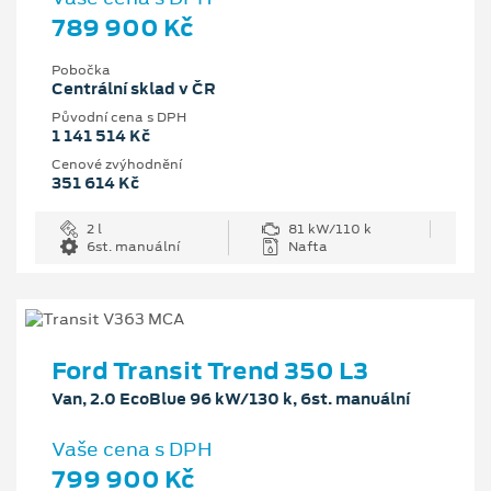
789 900 Kč
Pobočka
Centrální sklad v ČR
Původní cena s DPH
1 141 514 Kč
Cenové zvýhodnění
351 614 Kč
2 l
81 kW/110 k
6st. manuální
Nafta
Ford Transit Trend 350 L3
Van, 2.0 EcoBlue 96 kW/130 k, 6st. manuální
Vaše cena s DPH
799 900 Kč