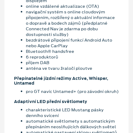
displejem
online vzdálené aktualizace (OTA)
navigační systém s online cloudovým
připojením, rozšířený o aktuální informace
o dopravě a bodech zájmů (předplatné
Connected Nav je zdarma po dobu
dostupnosti služby)
bezdrátové připojení funkcí Android Auto
nebo Apple CarPlay
Bluetooth® handsfree
6 reproduktorů
příjem DAB
anténa ve tvaru žraločí ploutve
Přepínatelné jízdní režimy Active, Whisper,
Untamed
pro GT navíc Untamed+ (pro závodní okruh)
Adaptivní LED přední světlomety
charakteristické LED Mustang pásky
denního svícení
automatické světlomety s automatickým
přepínáním neoslňujících dálkových světel
automatické nastavení sklonu světlometů