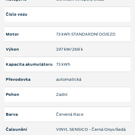
Číslo vozu
Motor
73 kWh STANDARDNÍ DOJEZD
Výkon
197 kW/268 k
Kapacita akumulátoru
73 kWh
Převodovka
automatická
Pohon
Zadní
Barva
Červená Race
Čalounění
VINYL SENSICO - Černá Onyx/šedá