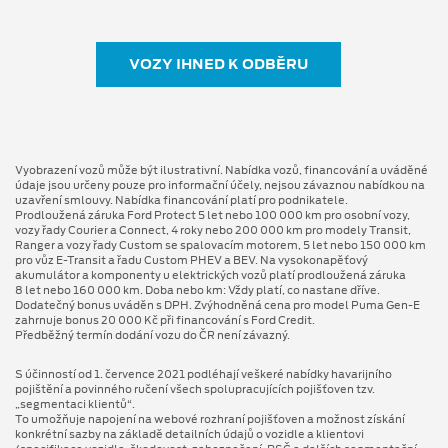
VOZY IHNED K ODBĚRU
Vyobrazení vozů může být ilustrativní. Nabídka vozů, financování a uváděné
údaje jsou určeny pouze pro informační účely, nejsou závaznou nabídkou na
uzavření smlouvy. Nabídka financování platí pro podnikatele.
Prodloužená záruka Ford Protect 5 let nebo 100 000 km pro osobní vozy,
vozy řady Courier a Connect, 4 roky nebo 200 000 km pro modely Transit,
Ranger a vozy řady Custom se spalovacím motorem, 5 let nebo 150 000 km
pro vůz E-Transit a řadu Custom PHEV a BEV. Na vysokonapěťový
akumulátor a komponenty u elektrických vozů platí prodloužená záruka
8 let nebo 160 000 km. Doba nebo km: Vždy platí, co nastane dříve.
Dodatečný bonus uváděn s DPH. Zvýhodněná cena pro model Puma Gen⁠-⁠E
zahrnuje bonus 20 000 Kč při financování s Ford Credit.
Předběžný termín dodání vozu do ČR není závazný.
S účinností od 1. července 2021 podléhají veškeré nabídky havarijního
pojištění a povinného ručení všech spolupracujících pojišťoven tzv.
„segmentaci klientů“.
To umožňuje napojení na webové rozhraní pojišťoven a možnost získání
konkrétní sazby na základě detailních údajů o vozidle a klientovi