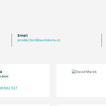
Email
prodej.ford@autokora.cz
ha
odeje
8 662 317