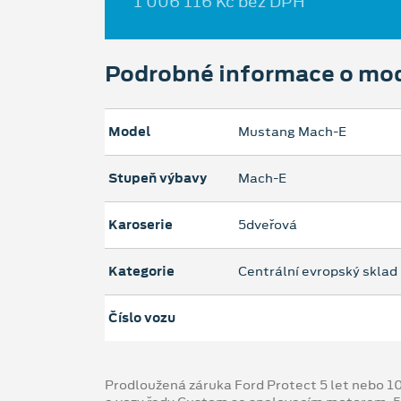
1 006 116 Kč bez DPH
Podrobné informace o mo
Model
Mustang Mach‑E
Stupeň výbavy
Mach-E
Karoserie
5dveřová
Kategorie
Centrální evropský sklad
Číslo vozu
Prodloužená záruka Ford Protect 5 let nebo 1