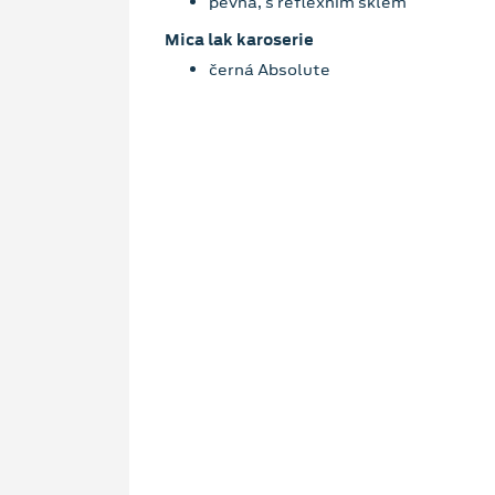
pevná, s reflexním sklem
Mica lak karoserie
černá Absolute