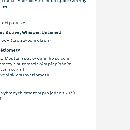
ní funkcí Android Auto nebo Apple CarPlay
free
aločí ploutve
imy Active, Whisper, Untamed
med+ (pro závodní okruh)
větlomety
ED Mustang pásky denního svícení
omety s automatickým přepínáním
ových světel
vení sklonu světlometů
vybraných omezení pro jeden z klíčů
í