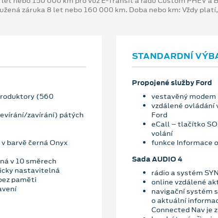
 let nebo 150 000 km pro vůz E-Transit a řadu Custom PHEV a
oužená záruka 8 let nebo 160 000 km. Doba nebo km: Vždy platí
STANDARDNÍ VÝB
Propojené služby Ford
produktory (560
vestavěný modem
vzdálené ovládání 
evírání/zavírání) pátých
Ford
eCall – tlačítko S
volání
 v barvě černá Onyx
funkce Informace o
Sada AUDIO 4
lná v 10 směrech
ricky nastavitelná
rádio a systém SYN
 bez paměti
online vzdálené ak
avení
navigační systém s
o aktuální informa
Connected Nav je 