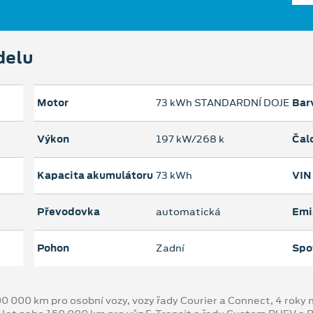
delu
Motor
73 kWh STANDARDNÍ DOJEZD
Bar
Výkon
197 kW/268 k
Čal
Kapacita akumulátoru
73 kWh
VIN
Převodovka
automatická
Emi
Pohon
Zadní
Spo
00 000 km pro osobní vozy, vozy řady Courier a Connect, 4 rok