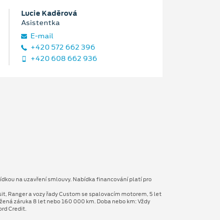
Lucie Kaděrová
Asistentka
E‑mail
+420 572 662 396
+420 608 662 936
ídkou na uzavření smlouvy. Nabídka financování platí pro
sit, Ranger a vozy řady Custom se spalovacím motorem, 5 let
užená záruka 8 let nebo 160 000 km. Doba nebo km: Vždy
rd Credit.