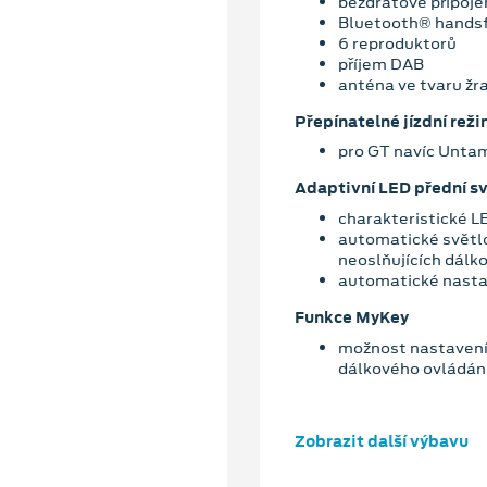
bezdrátové připoje
Bluetooth® hands
6 reproduktorů
příjem DAB
anténa ve tvaru žr
Přepínatelné jízdní rež
pro GT navíc Unta
Adaptivní LED přední s
charakteristické L
automatické světl
neoslňujících dálk
automatické nasta
Funkce MyKey
možnost nastavení 
dálkového ovládán
Zobrazit další výbavu