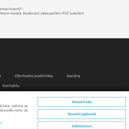
entaci klientů“.
fikace vozidla, škodovost, zabezpečení, PSČ a dalších
ů
Obchodní podmínky
Kariéra
Kontakty
mků (CGI) z digitálních modelů vozidel a generativní
Povolit vše
žíváte, sdílíme se
 důsledku toho, že
Povolit vybrané
Odmítnout