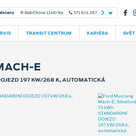
íčí
M. Alše 780
571 614 267
RVIS
TRANSIT CENTRUM
KARIÉRA
SVĚT
MACH-E
OJEZD 197 KW/268 K, AUTOMATICKÁ