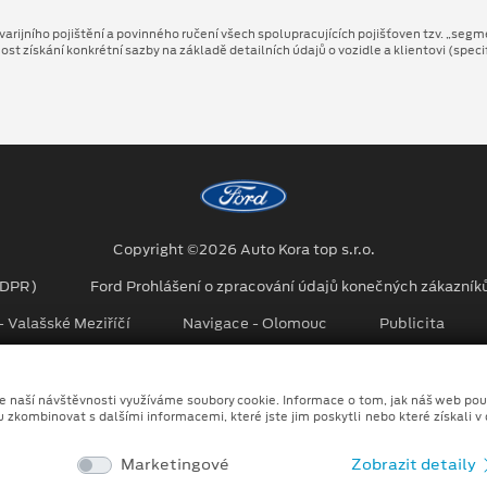
arijního pojištění a povinného ručení všech spolupracujících pojišťoven tzv. „segm
 získání konkrétní sazby na základě detailních údajů o vozidle a klientovi (speci
Copyright ©2026 Auto Kora top s.r.o.
GDPR)
Ford Prohlášení o zpracování údajů konečných zákazník
 Valašské Meziříčí
Navigace - Olomouc
Publicita
no kombinace tradičních fotografií či videí, počítačem generovaných sní
ze naší návštěvnosti využíváme soubory cookie. Informace o tom, jak náš web pou
u zkombinovat s dalšími informacemi, které jste jim poskytli nebo které získali v
Marketingové
Zobrazit detaily