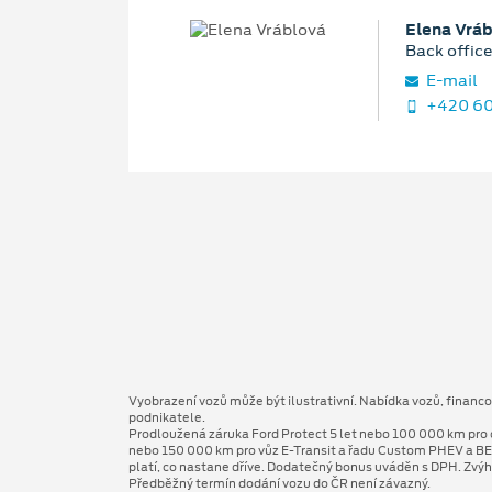
Elena Vrá
Back offic
E‑mail
+420 60
Vyobrazení vozů může být ilustrativní. Nabídka vozů, financ
podnikatele.
Prodloužená záruka Ford Protect 5 let nebo 100 000 km pro 
nebo 150 000 km pro vůz E-Transit a řadu Custom PHEV a BE
platí, co nastane dříve. Dodatečný bonus uváděn s DPH. Zvýh
Předběžný termín dodání vozu do ČR není závazný.