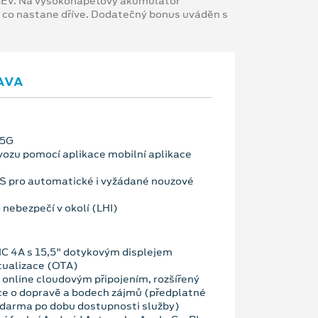
 BEV. Na vysokonapěťový akumulátor
, co nastane dříve. Dodatečný bonus uváděn s
AVA
 5G
vozu pomocí aplikace mobilní aplikace
OS pro automatické i vyžádané nouzové
 nebezpečí v okolí (LHI)
C 4A s 15,5" dotykovým displejem
tualizace (OTA)
 online cloudovým připojením, rozšířený
ce o dopravě a bodech zájmů (předplatné
zdarma po dobu dostupnosti služby)