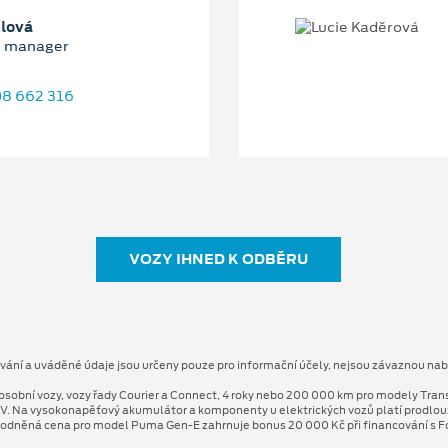
blová
e manager
8 662 316
VOZY IHNED K ODBĚRU
ování a uváděné údaje jsou určeny pouze pro informační účely, nejsou závaznou nab
osobní vozy, vozy řady Courier a Connect, 4 roky nebo 200 000 km pro modely Tran
V. Na vysokonapěťový akumulátor a komponenty u elektrických vozů platí prodlo
odněná cena pro model Puma Gen⁠-⁠E zahrnuje bonus 20 000 Kč při financování s Fo