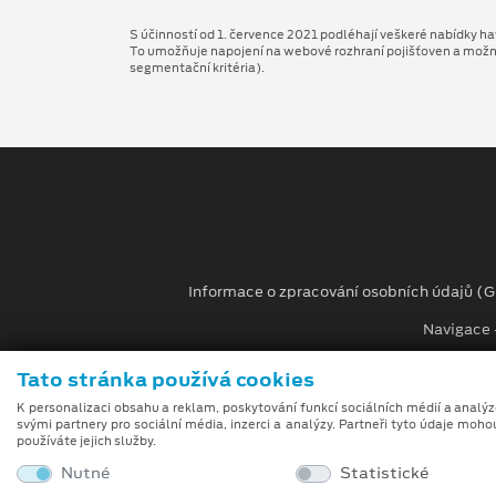
S účinností od 1. července 2021 podléhají veškeré nabídky hav
To umožňuje napojení na webové rozhraní pojišťoven a možnost
segmentační kritéria).
Informace o zpracování osobních údajů (
Navigace -
Při tvorbě videí a obrázků na tomto webu je využívá
Tato stránka používá cookies
umělé inteligence (gen-AI).
K personalizaci obsahu a reklam, poskytování funkcí sociálních médií a analý
svými partnery pro sociální média, inzerci a analýzy. Partneři tyto údaje moho
Auto Kora top s.r.o.
používáte jejich služby.
M. Alše 780, Krásno nad Bečvou
Nutné
Statistické
757 01 Valašské Meziříčí
info.vm@autokora.cz