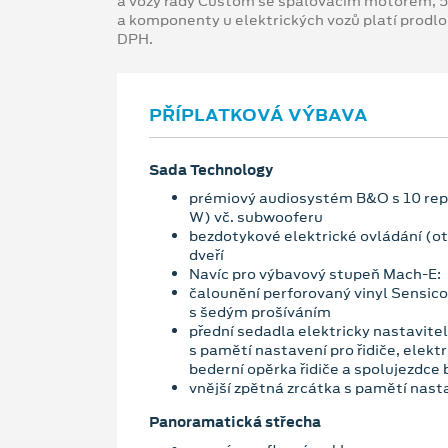
a vozy řady Custom se spalovacím motorem, 5
a komponenty u elektrických vozů platí prodl
DPH.
PŘÍPLATKOVÁ VÝBAVA
Sada Technology
prémiový audiosystém B&O s 10 re
W) vč. subwooferu
bezdotykové elektrické ovládání (ot
dveří
Navíc pro výbavový stupeň Mach-E:
čalounění perforovaný vinyl Sensico
s šedým prošíváním
přední sedadla elektricky nastavite
s pamětí nastavení pro řidiče, elekt
bederní opěrka řidiče a spolujezdce
vnější zpětná zrcátka s pamětí nast
Panoramatická střecha