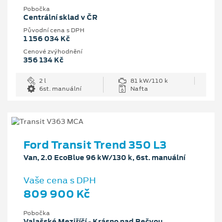
Pobočka
Centrální sklad v ČR
Původní cena s DPH
1 156 034 Kč
Cenové zvýhodnění
356 134 Kč
2 l
81 kW/110 k
6st. manuální
Nafta
Ford Transit Trend 350 L3
Van, 2.0 EcoBlue 96 kW/130 k, 6st. manuální
Vaše cena s DPH
809 900 Kč
Pobočka
Valašské Meziříčí - Krásno nad Bečvou