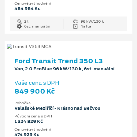
Cenové zvýhodnění
464 964 Kč
2 l
96 kW/130 k
6st. manuální
Nafta
Ford Transit Trend 350 L3
Van, 2.0 EcoBlue 96 kW/130 k, 6st. manuální
Vaše cena s DPH
849 900 Kč
Pobočka
Valašské Meziříčí - Krásno nad Bečvou
Původní cena s DPH
1 324 829 Kč
Cenové zvýhodnění
474 929 Kč