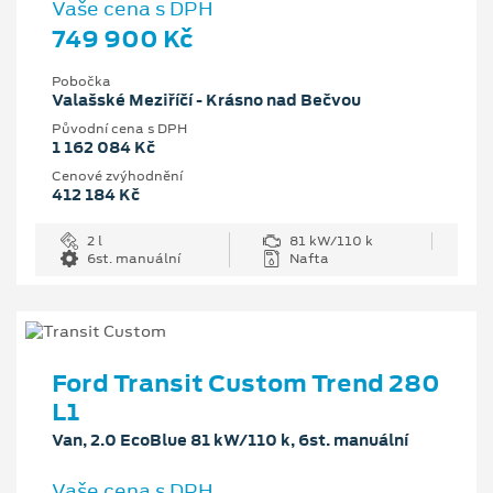
Vaše cena s DPH
749 900 Kč
Pobočka
Valašské Meziříčí - Krásno nad Bečvou
Původní cena s DPH
1 162 084 Kč
Cenové zvýhodnění
412 184 Kč
2 l
81 kW/110 k
6st. manuální
Nafta
Ford Transit Custom Trend 280
L1
Van, 2.0 EcoBlue 81 kW/110 k, 6st. manuální
Vaše cena s DPH