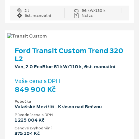
2 l
96 kW/130 k
6st. manuální
Nafta
Ford Transit Custom Trend 320
L2
Van, 2.0 EcoBlue 81 kW/110 k, 6st. manuální
Vaše cena s DPH
849 900 Kč
Pobočka
Valašské Meziříčí - Krásno nad Bečvou
Původní cena s DPH
1 225 004 Kč
Cenové zvýhodnění
375 104 Kč