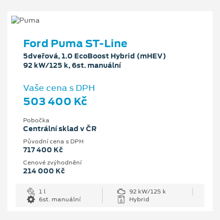
Ford Puma ST-Line
5dveřová, 1.0 EcoBoost Hybrid (mHEV)
92 kW/125 k, 6st. manuální
Vaše cena s DPH
503 400 Kč
Pobočka
Centrální sklad v ČR
Původní cena s DPH
717 400 Kč
Cenové zvýhodnění
214 000 Kč
1 l
92 kW/125 k
6st. manuální
Hybrid