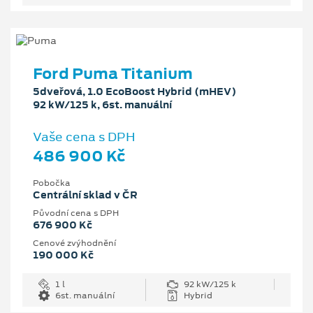
Ford Puma Titanium
5dveřová, 1.0 EcoBoost Hybrid (mHEV)
92 kW/125 k, 6st. manuální
Vaše cena s DPH
486 900 Kč
Pobočka
Centrální sklad v ČR
Původní cena s DPH
676 900 Kč
Cenové zvýhodnění
190 000 Kč
1 l
92 kW/125 k
6st. manuální
Hybrid