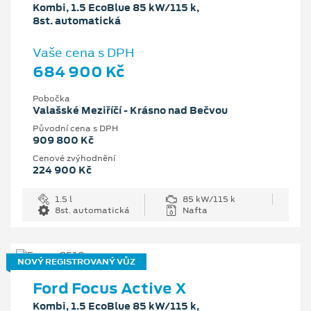
Kombi, 1.5 EcoBlue 85 kW/115 k,
8st. automatická
Vaše cena s DPH
684 900 Kč
Pobočka
Valašské Meziříčí - Krásno nad Bečvou
Původní cena s DPH
909 800 Kč
Cenové zvýhodnění
224 900 Kč
1.5 l
85 kW/115 k
8st. automatická
Nafta
NOVÝ REGISTROVANÝ VŮZ
Ford Focus Active X
Kombi, 1.5 EcoBlue 85 kW/115 k,