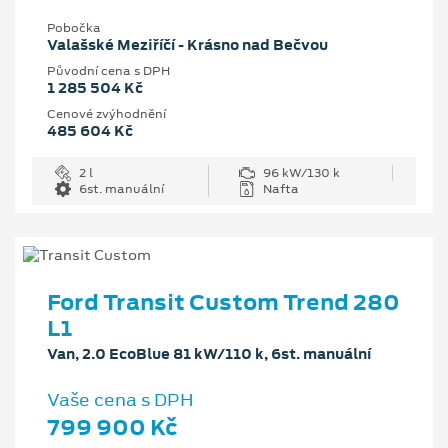
Pobočka
Valašské Meziříčí - Krásno nad Bečvou
Původní cena s DPH
1 285 504 Kč
Cenové zvýhodnění
485 604 Kč
2 l
96 kW/130 k
6st. manuální
Nafta
Ford Transit Custom Trend 280
L1
Van, 2.0 EcoBlue 81 kW/110 k, 6st. manuální
Vaše cena s DPH
799 900 Kč