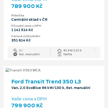
789 900 Kč
Pobočka
Centrální sklad v ČR
Původní cena s DPH
1 141 514 Kč
Cenové zvýhodnění
351 614 Kč
2 l
81 kW/110 k
6st. manuální
Nafta
Ford Transit Trend 350 L3
Van, 2.0 EcoBlue 96 kW/130 k, 6st. manuální
Vaše cena s DPH
799 900 Kč