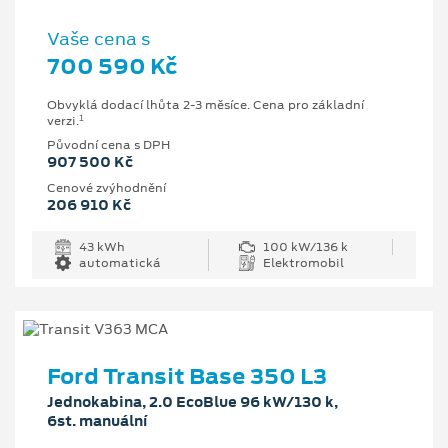
Vaše cena s
700 590 Kč
Obvyklá dodací lhůta 2-3 měsíce. Cena pro základní
1
verzi.
Původní cena s DPH
907 500 Kč
Cenové zvýhodnění
206 910 Kč
43 kWh
100 kW/136 k
automatická
Elektromobil
Ford Transit Base 350 L3
Jednokabina, 2.0 EcoBlue 96 kW/130 k,
6st. manuální