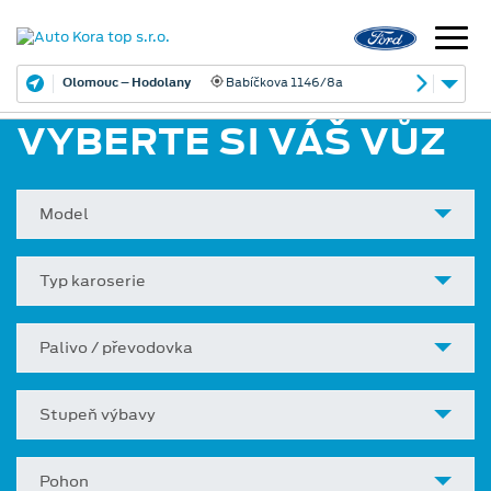
Olomouc – Hodolany
Babíčkova 1146/8a
VYBERTE SI VÁŠ VŮZ
Model
Typ karoserie
Palivo / převodovka
Stupeň výbavy
Pohon