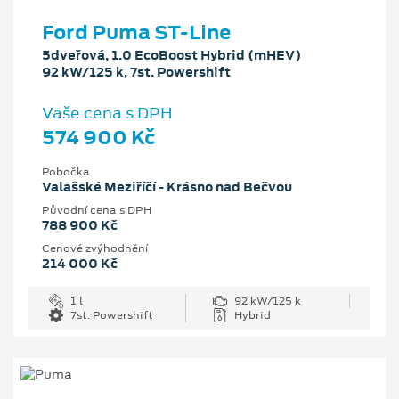
Ford Puma ST-Line
5dveřová, 1.0 EcoBoost Hybrid (mHEV)
92 kW/125 k, 7st. Powershift
Vaše cena s DPH
574 900 Kč
Pobočka
Valašské Meziříčí - Krásno nad Bečvou
Původní cena s DPH
788 900 Kč
Cenové zvýhodnění
214 000 Kč
1 l
92 kW/125 k
7st. Powershift
Hybrid