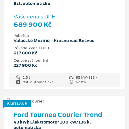
8st. automatická
Vaše cena s DPH
689 900 Kč
Pobočka
Valašské Meziříčí - Krásno nad Bečvou
Původní cena s DPH
917 800 Kč
Cenové zvýhodnění
227 900 Kč
1.5 l
85 kW/115 k
8st. automatická
Nafta
FAST LANE
Ford Tourneo Courier Trend
43 kWh Elektromotor 100 kW/136 k,
automatická