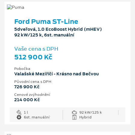
Ford Puma ST-Line
5dveřová, 1.0 EcoBoost Hybrid (mHEV)
92 kW/125 k, 6st. manuální
Vaše cena s DPH
512 900 Kč
Pobočka
Valašské Meziříčí - Krásno nad Bečvou
Původní cena s DPH
726 900 Kč
Cenové zvýhodnění
214 000 Kč
1 l
92 kW/125 k
6st. manuální
Hybrid