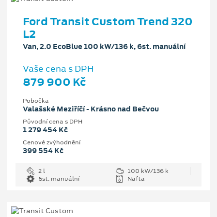
Ford Transit Custom Trend 320
L2
Van, 2.0 EcoBlue 100 kW/136 k, 6st. manuální
Vaše cena s DPH
879 900 Kč
Pobočka
Valašské Meziříčí - Krásno nad Bečvou
Původní cena s DPH
1 279 454 Kč
Cenové zvýhodnění
399 554 Kč
2 l
100 kW/136 k
6st. manuální
Nafta