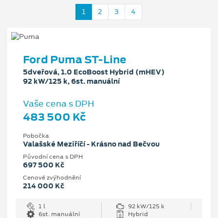
1
2
3
4
Ford Puma ST-Line
5dveřová, 1.0 EcoBoost Hybrid (mHEV)
92 kW/125 k, 6st. manuální
Vaše cena s DPH
483 500 Kč
Pobočka
Valašské Meziříčí - Krásno nad Bečvou
Původní cena s DPH
697 500 Kč
Cenové zvýhodnění
214 000 Kč
1 l
92 kW/125 k
6st. manuální
Hybrid