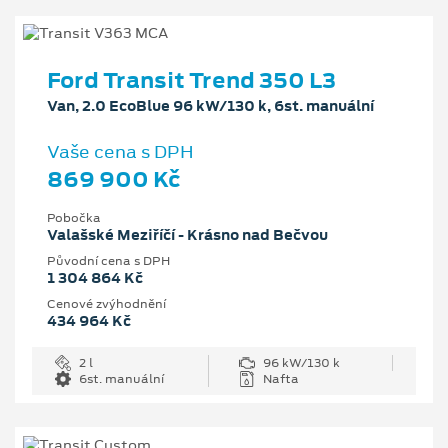
Ford Transit Trend 350 L3
Van, 2.0 EcoBlue 96 kW/130 k, 6st. manuální
Vaše cena s DPH
869 900 Kč
Pobočka
Valašské Meziříčí - Krásno nad Bečvou
Původní cena s DPH
1 304 864 Kč
Cenové zvýhodnění
434 964 Kč
2 l
96 kW/130 k
6st. manuální
Nafta