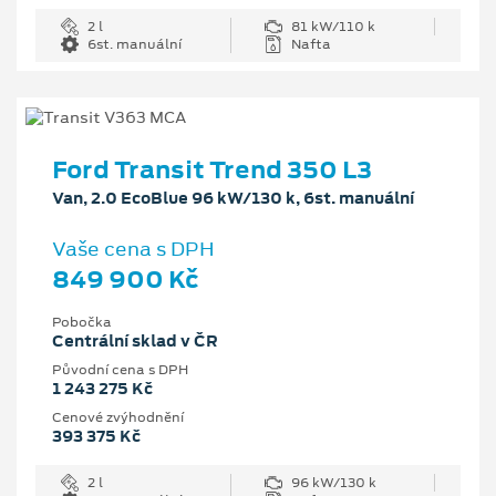
2 l
81 kW/110 k
6st. manuální
Nafta
Ford Transit Trend 350 L3
Van, 2.0 EcoBlue 96 kW/130 k, 6st. manuální
Vaše cena s DPH
849 900 Kč
Pobočka
Centrální sklad v ČR
Původní cena s DPH
1 243 275 Kč
Cenové zvýhodnění
393 375 Kč
2 l
96 kW/130 k