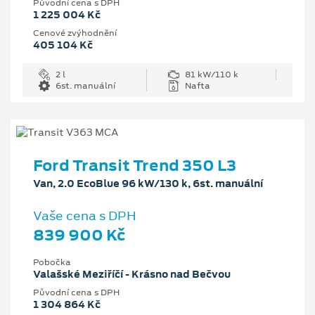
Původní cena s DPH
1 225 004 Kč
Cenové zvýhodnění
405 104 Kč
2 l
81 kW/110 k
6st. manuální
Nafta
Ford Transit Trend 350 L3
Van, 2.0 EcoBlue 96 kW/130 k, 6st. manuální
Vaše cena s DPH
839 900 Kč
Pobočka
Valašské Meziříčí - Krásno nad Bečvou
Původní cena s DPH
1 304 864 Kč