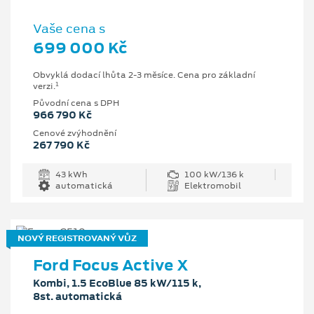
Vaše cena s
699 000 Kč
Obvyklá dodací lhůta 2-3 měsíce. Cena pro základní
1
verzi.
Původní cena s DPH
966 790 Kč
Cenové zvýhodnění
267 790 Kč
43 kWh
100 kW/136 k
automatická
Elektromobil
NOVÝ REGISTROVANÝ VŮZ
Ford Focus Active X
Kombi, 1.5 EcoBlue 85 kW/115 k,
8st. automatická