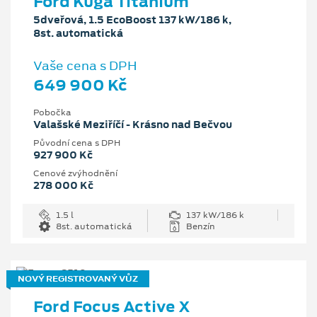
Ford Kuga Titanium
5dveřová, 1.5 EcoBoost 137 kW/186 k,
8st. automatická
Vaše cena s DPH
649 900 Kč
Pobočka
Valašské Meziříčí - Krásno nad Bečvou
Původní cena s DPH
927 900 Kč
Cenové zvýhodnění
278 000 Kč
1.5 l
137 kW/186 k
8st. automatická
Benzín
NOVÝ REGISTROVANÝ VŮZ
Ford Focus Active X