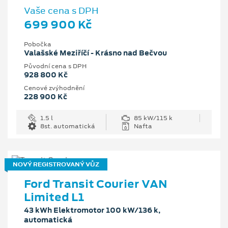
Vaše cena s DPH
699 900 Kč
Pobočka
Valašské Meziříčí - Krásno nad Bečvou
Původní cena s DPH
928 800 Kč
Cenové zvýhodnění
228 900 Kč
1.5 l
85 kW/115 k
8st. automatická
Nafta
NOVÝ REGISTROVANÝ VŮZ
Ford Transit Courier VAN
Limited L1
43 kWh Elektromotor 100 kW/136 k,
automatická