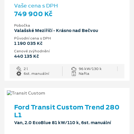
Vaše cena s DPH
749 900 Kč
Pobočka
Valašské Meziříčí - Krásno nad Bečvou
Původní cena s DPH
1 190 035 Kč
Cenové zvýhodnění
440 135 Kč
2 l
96 kW/130 k
6st. manuální
Nafta
Ford Transit Custom Trend 280
L1
Van, 2.0 EcoBlue 81 kW/110 k, 6st. manuální