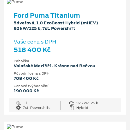
Ford Puma Titanium
5dveřová, 1.0 EcoBoost Hybrid (mHEV)
92 kW/125 k, 7st. Powershift
Vaše cena s DPH
518 400 Kč
Pobočka
Valašské Meziříčí - Krásno nad Bečvou
Původní cena s DPH
708 400 Kč
Cenové zvýhodnění
190 000 Kč
1 l
92 kW/125 k
7st. Powershift
Hybrid