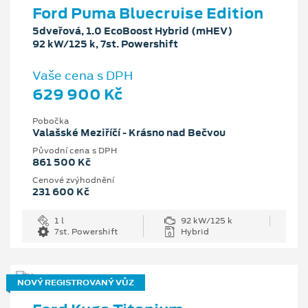
Ford Puma Bluecruise Edition
5dveřová, 1.0 EcoBoost Hybrid (mHEV)
92 kW/125 k, 7st. Powershift
Vaše cena s DPH
629 900 Kč
Pobočka
Valašské Meziříčí - Krásno nad Bečvou
Původní cena s DPH
861 500 Kč
Cenové zvýhodnění
231 600 Kč
1 l
92 kW/125 k
7st. Powershift
Hybrid
NOVÝ REGISTROVANÝ VŮZ