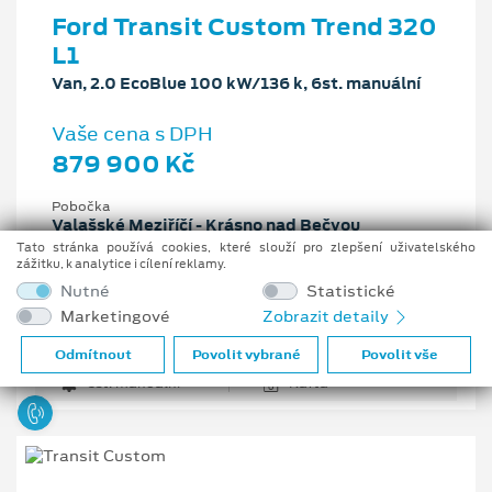
Ford Transit Custom Trend 320
L1
Van, 2.0 EcoBlue 100 kW/136 k, 6st. manuální
Vaše cena s DPH
879 900 Kč
Pobočka
Valašské Meziříčí - Krásno nad Bečvou
Tato stránka používá cookies, které slouží pro zlepšení uživatelského
Původní cena s DPH
zážitku, k analytice i cílení reklamy.
1 261 304 Kč
Nutné
Statistické
Cenové zvýhodnění
Marketingové
Zobrazit detaily
381 404 Kč
Odmítnout
Povolit vybrané
Povolit vše
2 l
100 kW/136 k
6st. manuální
Nafta