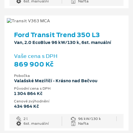
6st. manuální
Nafta
Ford Transit Trend 350 L3
Van, 2.0 EcoBlue 96 kW/130 k, 6st. manuální
Vaše cena s DPH
869 900 Kč
Pobočka
Valašské Meziříčí - Krásno nad Bečvou
Původní cena s DPH
1 304 864 Kč
Cenové zvýhodnění
434 964 Kč
2 l
96 kW/130 k
6st. manuální
Nafta