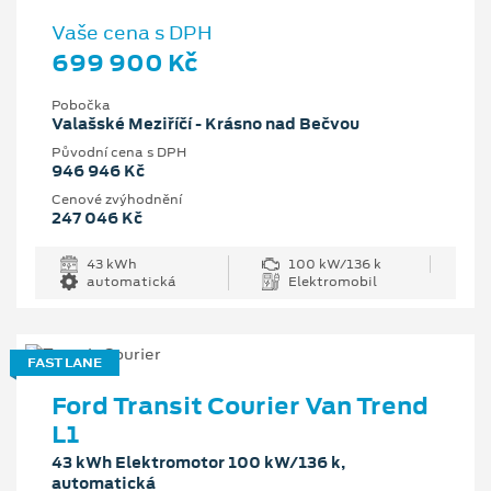
Vaše cena s DPH
699 900 Kč
Pobočka
Valašské Meziříčí - Krásno nad Bečvou
Původní cena s DPH
946 946 Kč
Cenové zvýhodnění
247 046 Kč
43 kWh
100 kW/136 k
automatická
Elektromobil
FAST LANE
Ford Transit Courier Van Trend
L1
43 kWh Elektromotor 100 kW/136 k,
automatická