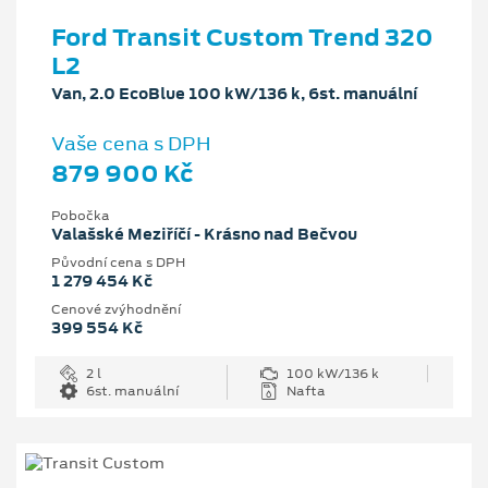
Ford Transit Custom Trend 320
L2
Van, 2.0 EcoBlue 100 kW/136 k, 6st. manuální
Vaše cena s DPH
879 900 Kč
Pobočka
Valašské Meziříčí - Krásno nad Bečvou
Původní cena s DPH
1 279 454 Kč
Cenové zvýhodnění
399 554 Kč
2 l
100 kW/136 k
6st. manuální
Nafta