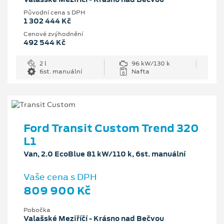
Původní cena s DPH
1 302 444 Kč
Cenové zvýhodnění
492 544 Kč
2 l
96 kW/130 k
6st. manuální
Nafta
Ford Transit Custom Trend 320
L1
Van, 2.0 EcoBlue 81 kW/110 k, 6st. manuální
Vaše cena s DPH
809 900 Kč
Pobočka
Valašské Meziříčí - Krásno nad Bečvou