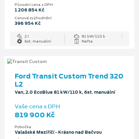
Původní cena s DPH
1 206 854 Kč
Cenové zvýhodnění
396 954 Kč
2 l
81 kW/110 k
6st. manuální
Nafta
Ford Transit Custom Trend 320
L2
Van, 2.0 EcoBlue 81 kW/110 k, 6st. manuální
Vaše cena s DPH
819 900 Kč
Pobočka
Valašské Meziříčí - Krásno nad Bečvou