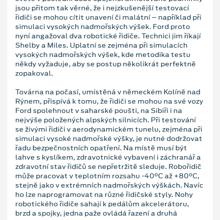
jsou přitom tak věrné, že i nejzkušenější testovací
řidiči se mohou cítit unavení či malátní – například při
simulaci vysokých nadmořských výšek. Ford proto
nyní angažoval dva robotické řidiče. Technici jim říkají
Shelby a Miles. Uplatní se zejména při simulacích
vysokých nadmořských výšek, kde metodika testu
někdy vyžaduje, aby se postup několikrát perfektně
zopakoval.
Továrna na počasí, umístěná v německém Kolíně nad
Rýnem, přispívá k tomu, že řidiči se mohou na své vozy
Ford spolehnout v saharské poušti, na Sibiři i na
nejvýše položených alpských silnicích. Při testování
se živými řidiči v aerodynamickém tunelu, zejména při
simulaci vysoké nadmořské výšky, je nutné dodržovat
řadu bezpečnostních opatření. Na místě musí být
lahve s kyslíkem, zdravotnické vybavení i záchranář a
zdravotní stav řidičů se nepřetržitě sleduje. Robořidič
může pracovat v teplotním rozsahu -40°C až +80°C,
stejně jako v extrémních nadmořských výškách. Navíc
ho lze naprogramovat na různé řidičské styly. Nohy
robotického řidiče sahají k pedálům akcelerátoru,
brzd a spojky, jedna paže ovládá řazení a druhá