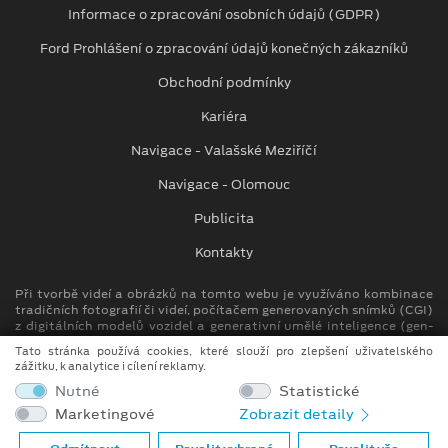
Informace o zpracování osobních údajů (GDPR)
Ford Prohlášení o zpracování údajů konečných zákazníků
Obchodní podmínky
Kariéra
Navigace - Valašské Meziříčí
Navigace - Olomouc
Publicita
Kontakty
Při tvorbě videí a obrázků na tomto webu je využíváno kombinace
tradičních fotografií či videí, počítačem generovaných snímků (CGI)
z digitálních modelů vozidel a generativní umělé inteligence (gen-
AI).
Tato stránka používá cookies, které slouží pro zlepšení uživatelského
zážitku, k analytice i cílení reklamy.
Auto Kora top s.r.o.
Nutné
Statistické
M. Alše 780, Krásno nad Bečvou
Marketingové
Zobrazit detaily
757 01 Valašské Meziříčí
info.vm@autokora.cz