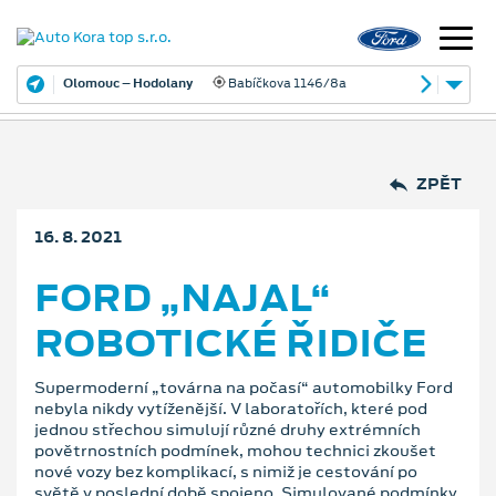
Olomouc – Hodolany
Babíčkova 1146/8a
ZPĚT
16. 8. 2021
FORD „NAJAL“
ROBOTICKÉ ŘIDIČE
Supermoderní „továrna na počasí“ automobilky Ford
nebyla nikdy vytíženější. V laboratořích, které pod
jednou střechou simulují různé druhy extrémních
povětrnostních podmínek, mohou technici zkoušet
nové vozy bez komplikací, s nimiž je cestování po
světě v poslední době spojeno. Simulované podmínky