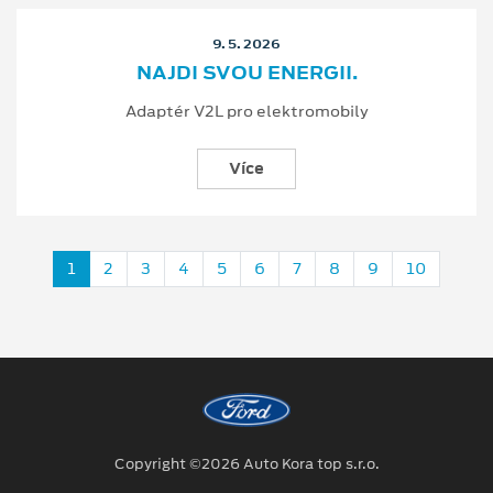
9. 5. 2026
NAJDI SVOU ENERGII.
Adaptér V2L pro elektromobily
Více
1
2
3
4
5
6
7
8
9
10
Copyright ©2026 Auto Kora top s.r.o.