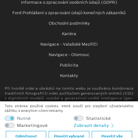
Informace o zpracování osobních údajů (GDPR)
Ford Prohlášení o zpracování údajů konečných zákazníků
Obchodní podmínky
Kariéra
Navigace - Valašské Meziříčí
Navigace - Olomouc
Publicita
Kontakty
Při tvorbě videí a obrázků na tomto webu je využíváno kombinace
tradičních fotografií či videí, počítačem generovaných snímků (CGI)
z digitálních modelů vozidel a generativní umělé inteligence (gen-
AI).
Tato stránka používá cookies, které slouží pro zlepšení uživatelského
zážitku, k analytice i cílení reklamy.
Auto Kora top s.r.o.
Nutné
Statistické
M. Alše 780, Krásno nad Bečvou
Marketingové
Zobrazit detaily
757 01 Valašské Meziříčí
info.vm@autokora.cz
Odmítnout
Povolit vybrané
Povolit vše