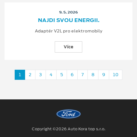
9. 5. 2026
NAJDI SVOU ENERGII.
Adaptér V2L pro elektromobily
Více
1
2
3
4
5
6
7
8
9
10
Copyright ©2026 Auto Kora top s.r.o.