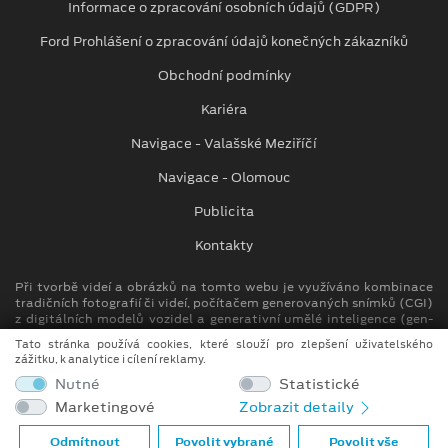
Informace o zpracování osobních údajů (GDPR)
Ford Prohlášení o zpracování údajů konečných zákazníků
Obchodní podmínky
Kariéra
Navigace - Valašské Meziříčí
Navigace - Olomouc
Publicita
Kontakty
Při tvorbě videí a obrázků na tomto webu je využíváno kombinace
tradičních fotografií či videí, počítačem generovaných snímků (CGI)
z digitálních modelů vozidel a generativní umělé inteligence (gen-
AI).
Tato stránka používá cookies, které slouží pro zlepšení uživatelského
zážitku, k analytice i cílení reklamy.
Auto Kora top s.r.o.
Nutné
Statistické
M. Alše 780, Krásno nad Bečvou
Marketingové
Zobrazit detaily
757 01 Valašské Meziříčí
info.vm@autokora.cz
Odmítnout
Povolit vybrané
Povolit vše