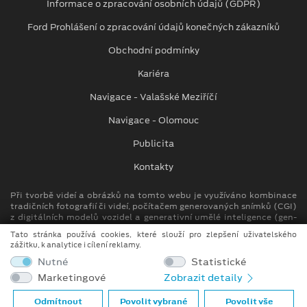
Informace o zpracování osobních údajů (GDPR)
Ford Prohlášení o zpracování údajů konečných zákazníků
Obchodní podmínky
Kariéra
Navigace - Valašské Meziříčí
Navigace - Olomouc
Publicita
Kontakty
Při tvorbě videí a obrázků na tomto webu je využíváno kombinace
tradičních fotografií či videí, počítačem generovaných snímků (CGI)
z digitálních modelů vozidel a generativní umělé inteligence (gen-
AI).
Tato stránka používá cookies, které slouží pro zlepšení uživatelského
zážitku, k analytice i cílení reklamy.
Auto Kora top s.r.o.
Nutné
Statistické
M. Alše 780, Krásno nad Bečvou
Marketingové
Zobrazit detaily
757 01 Valašské Meziříčí
info.vm@autokora.cz
Odmítnout
Povolit vybrané
Povolit vše