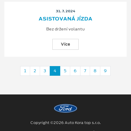
31. 7. 2024
ASISTOVANÁ JÍZDA
Bez držení volantu
Více
1
2
3
4
5
6
7
8
9
Copyright ©2026 Auto Kora top s.r.o.