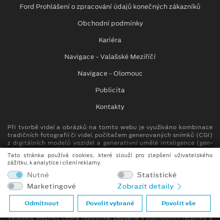
Ford Prohlášení o zpracování údajů konečných zákazníků
Obchodní podmínky
Kariéra
Navigace - Valašské Meziříčí
Navigace - Olomouc
Publicita
Kontakty
Při tvorbě videí a obrázků na tomto webu je využíváno kombinace
tradičních fotografií či videí, počítačem generovaných snímků (CGI)
z digitálních modelů vozidel a generativní umělé inteligence (gen-
AI).
Tato stránka používá cookies, které slouží pro zlepšení uživatelského
zážitku, k analytice i cílení reklamy.
Auto Kora top s.r.o.
Nutné
Statistické
M. Alše 780, Krásno nad Bečvou
Marketingové
Zobrazit detaily
757 01 Valašské Meziříčí
info.vm@autokora.cz
Odmítnout
Povolit vybrané
Povolit vše
Společnost se sídlem M. Alše 780, Krásno nad Bečvou, 757 01
Valašské Meziříčí, Česká republika, zapsána v obchodním rejstříku u