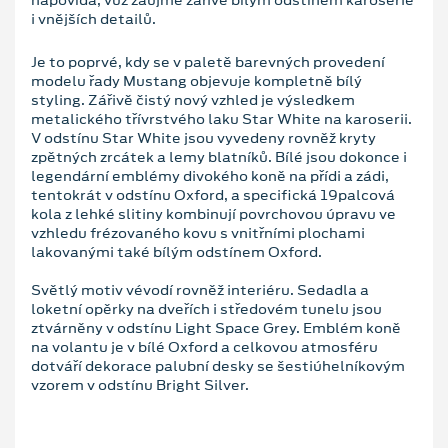
i vnějších detailů.
Je to poprvé, kdy se v paletě barevných provedení
modelu řady Mustang objevuje kompletně bílý
styling. Zářivě čistý nový vzhled je výsledkem
metalického třívrstvého laku Star White na karoserii.
V odstínu Star White jsou vyvedeny rovněž kryty
zpětných zrcátek a lemy blatníků. Bílé jsou dokonce i
legendární emblémy divokého koně na přídi a zádi,
tentokrát v odstínu Oxford, a specifická 19palcová
kola z lehké slitiny kombinují povrchovou úpravu ve
vzhledu frézovaného kovu s vnitřními plochami
lakovanými také bílým odstínem Oxford.
Světlý motiv vévodí rovněž interiéru. Sedadla a
loketní opěrky na dveřích i středovém tunelu jsou
ztvárněny v odstínu Light Space Grey. Emblém koně
na volantu je v bílé Oxford a celkovou atmosféru
dotváří dekorace palubní desky se šestiúhelníkovým
vzorem v odstínu Bright Silver.