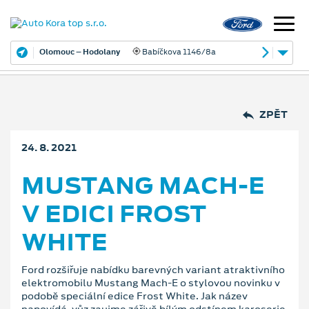
Olomouc – Hodolany
Babíčkova 1146/8a
ZPĚT
24. 8. 2021
MUSTANG MACH-E
V EDICI FROST
WHITE
Ford rozšiřuje nabídku barevných variant atraktivního
elektromobilu Mustang Mach-E o stylovou novinku v
podobě speciální edice Frost White. Jak název
napovídá, vůz zaujme zářivě bílým odstínem karoserie