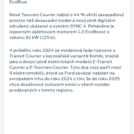
EcoBlue.
Nové Tourneo Courier nabízí o 44 % větší zavazadlový
prostor než dosavadní model a nový plně digitální
sdružený ukazatel a systém SYNC 4. Poháněno je
úsporným zážehovým motorem 1.0 EcoBoost o
výkonu 92 kW (125 k).
V průběhu roku 2024 se modelová řada rozroste o
Transit Courier v karosářské variantě Kombi, stejně
jako o dvojici plně elektrických modelů E-Transit
Courier a E-Tourneo Courier. Tyto dva vozy patří mezi
9 elektromobilů, které se Ford zavázal nabízet na
evropském trhu do roku 2024 s tím, že do roku 2035
chce dosáhnout nulových emisí u všech vozidel
prodávaných v tomto regionu.