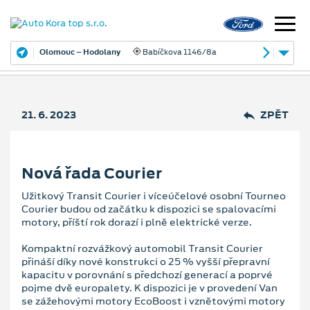
Olomouc – Hodolany
Babíčkova 1146/8a
21. 6. 2023
ZPĚT
Nová řada Courier
Užitkový Transit Courier i víceúčelové osobní Tourneo
Courier budou od začátku k dispozici se spalovacími
motory, příští rok dorazí i plně elektrické verze.
Kompaktní rozvážkový automobil Transit Courier
přináší díky nové konstrukci o 25 % vyšší přepravní
kapacitu v porovnání s předchozí generací a poprvé
pojme dvě europalety. K dispozici je v provedení Van
se zážehovými motory EcoBoost i vznětovými motory