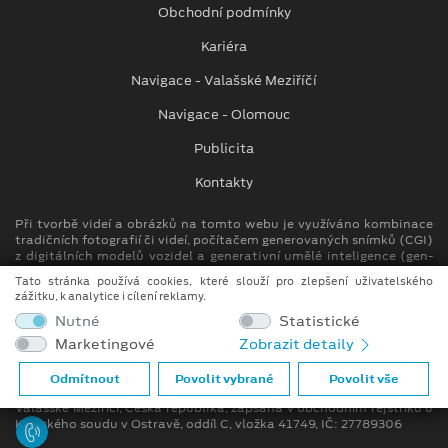
Obchodní podmínky
Kariéra
Navigace - Valašské Meziříčí
Navigace - Olomouc
Publicita
Kontakty
Při tvorbě videí a obrázků na tomto webu je využíváno kombinace
tradičních fotografií či videí, počítačem generovaných snímků (CGI)
z digitálních modelů vozidel a generativní umělé inteligence (gen-
AI).
Tato stránka používá cookies, které slouží pro zlepšení uživatelského
zážitku, k analytice i cílení reklamy.
Auto Kora top s.r.o.
Nutné
Statistické
M. Alše 780, Krásno nad Bečvou
Marketingové
Zobrazit detaily
757 01 Valašské Meziříčí
info.vm@autokora.cz
Odmítnout
Povolit vybrané
Povolit vše
Společnost se sídlem M. Alše 780, Krásno nad Bečvou, 757 01
Valašské Meziříčí, Česká republika, zapsána v obchodním rejstříku u
Krajského soudu v Ostravě, oddíl C, vložka 41749, IČ: 27789306