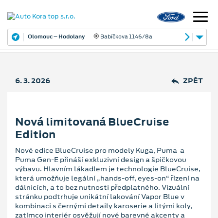
Olomouc – Hodolany
Babíčkova 1146/8a
6. 3. 2026
ZPĚT
Nová limitovaná BlueCruise
Edition
Nové edice BlueCruise pro modely Kuga, Puma a
Puma Gen-E přináší exkluzivní design a špičkovou
výbavu. Hlavním lákadlem je technologie BlueCruise,
která umožňuje legální „hands-off, eyes-on“ řízení na
dálnicích, a to bez nutnosti předplatného. Vizuální
stránku podtrhuje unikátní lakování Vapor Blue v
kombinaci s černými detaily karoserie a litými koly,
zatímco interiér osvěžují nové barevné akcenty a