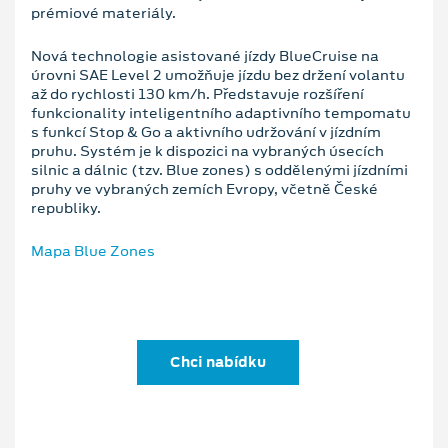
prémiové materiály.
Nová technologie asistované jízdy BlueCruise na
úrovni SAE Level 2 umožňuje jízdu bez držení volantu
až do rychlosti 130 km/h. Představuje rozšíření
funkcionality inteligentního adaptivního tempomatu
s funkcí Stop & Go a aktivního udržování v jízdním
pruhu. Systém je k dispozici na vybraných úsecích
silnic a dálnic (tzv. Blue zones) s oddělenými jízdními
pruhy ve vybraných zemích Evropy, včetně České
republiky.
Mapa Blue Zones
Chci nabídku