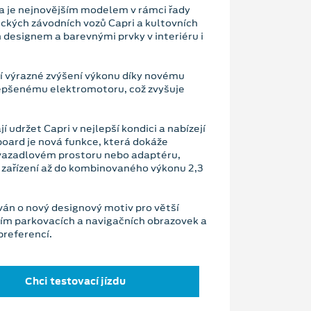
u a je nejnovějším modelem v rámci řady
nických závodních vozů Capri a kultovních
 designem a barevnými prvky v interiéru i
í výrazné zvýšení výkonu díky novému
epšenému elektromotoru, což zvyšuje
udržet Capri v nejlepší kondici a nabízejí
board je nová funkce, která dokáže
avazadlovém prostoru nebo adaptéru,
t zařízení až do kombinovaného výkonu 2,3
án o nový designový motiv pro větší
ním parkovacích a navigačních obrazovek a
preferencí.
Chci testovací jízdu