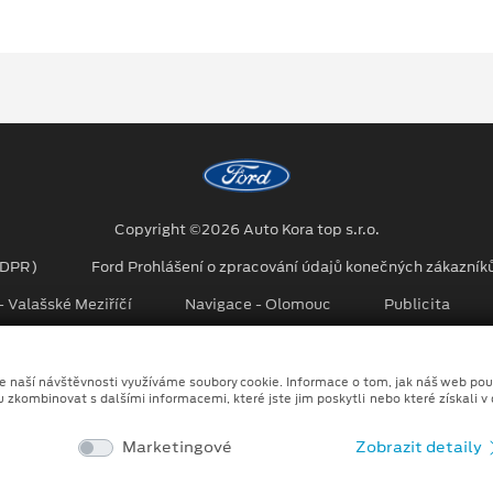
Copyright ©2026 Auto Kora top s.r.o.
GDPR)
Ford Prohlášení o zpracování údajů konečných zákazník
 Valašské Meziříčí
Navigace - Olomouc
Publicita
no kombinace tradičních fotografií či videí, počítačem generovaných sní
ze naší návštěvnosti využíváme soubory cookie. Informace o tom, jak náš web pou
u zkombinovat s dalšími informacemi, které jste jim poskytli nebo které získali v
Marketingové
Zobrazit detaily