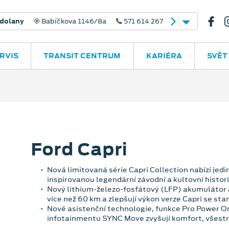
dolany
Babíčkova 1146/8a
571 614 267
RVIS
TRANSIT CENTRUM
KARIÉRA
SVĚT
Ford Capri
Nová limitovaná série Capri Collection nabízí jed
inspirovanou legendární závodní a kultovní histori
Nový lithium-železo-fosfátový (LFP) akumulátor a
více než 60 km a zlepšují výkon verze Capri se s
Nové asistenční technologie, funkce Pro Power O
infotainmentu SYNC Move zvyšují komfort, všestr