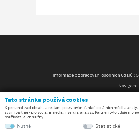
Informace o zpracování osobních údajů (
Navigace -
Při tvorbě videí a obrázků na tomto webu je využívá
Tato stránka používá cookies
umělé inteligence (gen-AI).
K personalizaci obsahu a reklam, poskytování funkcí sociálních médií a analý
svými partnery pro sociální média, inzerci a analýzy. Partneři tyto údaje moho
Auto Kora top s.r.o.
používáte jejich služby.
M. Alše 780, Krásno nad Bečvou
Nutné
Statistické
757 01 Valašské Meziříčí
info.vm@autokora.cz