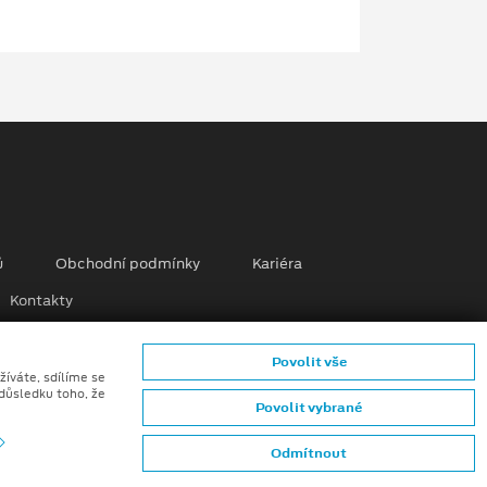
ů
Obchodní podmínky
Kariéra
Kontakty
mků (CGI) z digitálních modelů vozidel a generativní
Povolit vše
žíváte, sdílíme se
 důsledku toho, že
Povolit vybrané
Odmítnout