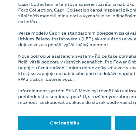
Capri Collection je limitovaná série rozšiřující nabídk
Ford Collection. Capri Collection čerpá inspiraci z iko
silničních modelů minulosti a vyznačuje se jedinečným
exteriéru.
Verze modelu Capri se standardním dojezdem získávaj
lithium-železo-fosfátovému (LFP) akumulátoru a vyl
dojezd vozu a přináší vyšší točivý moment.
Nové pokročilé asistenční systémy řidiče také pomáhají 
řidiči větší podporu v různých scénářích. Pro Power On
napájet různá zařízení i mimo domov díky zásuvce v z
který se zapojuje do nabíjecího portu a dokáže napáje
kW z trakční baterie vozu.
Infotainment systém SYNC Move byl rovněž aktualizov
přehlednost a snadnost použití, s rozšířeným zobraze
možností seskupovat aplikace do složek podle vašich 
Chci nabídku