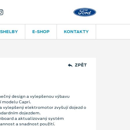
Valašské Me
 SHELBY
E-SHOP
KONTAKTY
ZPĚT
inečný design a vylepšenou výbavu
í modelu Capri.
 vylepšený elektromotor zvyšují dojezd o
tandardním dojezdem.
nboard a aktualizovaný systém
annost a snadnost použití.