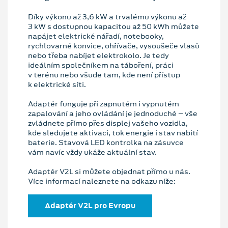
Díky výkonu až 3,6 kW a trvalému výkonu až
3 kW s dostupnou kapacitou až 50 kWh můžete
napájet elektrické nářadí, notebooky,
rychlovarné konvice, ohřívače, vysoušeče vlasů
nebo třeba nabíjet elektrokolo. Je tedy
ideálním společníkem na táboření, práci
v terénu nebo všude tam, kde není přístup
k elektrické síti.
Adaptér funguje při zapnutém i vypnutém
zapalování a jeho ovládání je jednoduché – vše
zvládnete přímo přes displej vašeho vozidla,
kde sledujete aktivaci, tok energie i stav nabití
baterie. Stavová LED kontrolka na zásuvce
vám navíc vždy ukáže aktuální stav.
Adaptér V2L si můžete objednat přímo u nás.
Více informací naleznete na odkazu níže:
Adaptér V2L pro Evropu