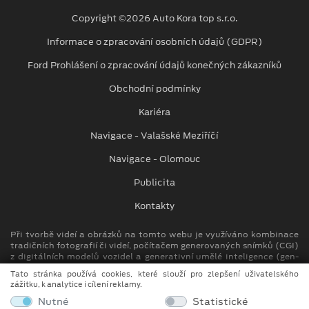
Copyright ©2026 Auto Kora top s.r.o.
Informace o zpracování osobních údajů (GDPR)
Ford Prohlášení o zpracování údajů konečných zákazníků
Obchodní podmínky
Kariéra
Navigace - Valašské Meziříčí
Navigace - Olomouc
Publicita
Kontakty
Při tvorbě videí a obrázků na tomto webu je využíváno kombinace
tradičních fotografií či videí, počítačem generovaných snímků (CGI)
z digitálních modelů vozidel a generativní umělé inteligence (gen-
AI).
Tato stránka používá cookies, které slouží pro zlepšení uživatelského
zážitku, k analytice i cílení reklamy.
Auto Kora top s.r.o.
Nutné
Statistické
M. Alše 780, Krásno nad Bečvou