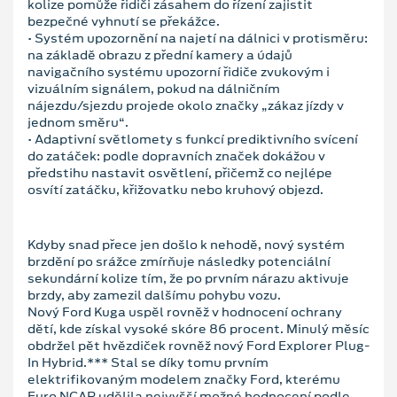
kolize pomůže řidiči zásahem do řízení zajistit
bezpečné vyhnutí se překážce.
• Systém upozornění na najetí na dálnici v protisměru:
na základě obrazu z přední kamery a údajů
navigačního systému upozorní řidiče zvukovým i
vizuálním signálem, pokud na dálničním
nájezdu/sjezdu projede okolo značky „zákaz jízdy v
jednom směru“.
• Adaptivní světlomety s funkcí prediktivního svícení
do zatáček: podle dopravních značek dokážou v
předstihu nastavit osvětlení, přičemž co nejlépe
osvítí zatáčku, křižovatku nebo kruhový objezd.
Kdyby snad přece jen došlo k nehodě, nový systém
brzdění po srážce zmírňuje následky potenciální
sekundární kolize tím, že po prvním nárazu aktivuje
brzdy, aby zamezil dalšímu pohybu vozu.
Nový Ford Kuga uspěl rovněž v hodnocení ochrany
dětí, kde získal vysoké skóre 86 procent. Minulý měsíc
obdržel pět hvězdiček rovněž nový Ford Explorer Plug-
In Hybrid.*** Stal se díky tomu prvním
elektrifikovaným modelem značky Ford, kterému
Euro NCAP udělila nejvyšší možné hodnocení podle