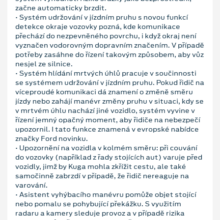
začne automaticky brzdit.
• Systém udržování v jízdním pruhu s novou funkcí
detekce okraje vozovky pozná, kde komunikace
přechází do nezpevněného povrchu, i když okraj není
vyznačen vodorovným dopravním značením. V případě
potřeby zasáhne do řízení takovým způsobem, aby vůz
nesjel ze silnice.
• Systém hlídání mrtvých úhlů pracuje v součinnosti
se systémem udržování v jízdním pruhu. Pokud řidič na
víceproudé komunikaci dá znamení o změně směru
jízdy nebo zahájí manévr změny pruhu v situaci, kdy se
v mrtvém úhlu nachází jiné vozidlo, systém vyvine v
řízení jemný opačný moment, aby řidiče na nebezpečí
upozornil. I tato funkce znamená v evropské nabídce
značky Ford novinku.
• Upozornění na vozidla v kolmém směru: při couvání
do vozovky (například z řady stojících aut) varuje před
vozidly, jimž by Kuga mohla zkřížit cestu, ale také
samočinně zabrzdí v případě, že řidič nereaguje na
varování.
• Asistent vyhýbacího manévru pomůže objet stojící
nebo pomalu se pohybující překážku. S využitím
radaru a kamery sleduje provoz a v případě rizika