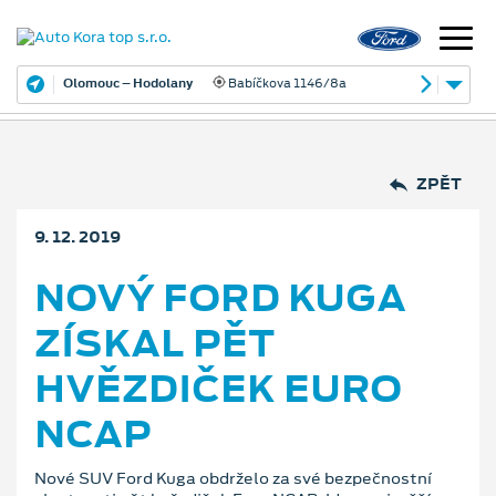
Olomouc – Hodolany
Babíčkova 1146/8a
ZPĚT
9. 12. 2019
NOVÝ FORD KUGA
ZÍSKAL PĚT
HVĚZDIČEK EURO
NCAP
Nové SUV Ford Kuga obdrželo za své bezpečnostní