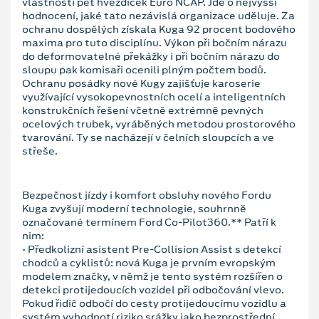
vlastnosti pět hvězdiček Euro NCAP. Jde o nejvyšší
hodnocení, jaké tato nezávislá organizace uděluje. Za
ochranu dospělých získala Kuga 92 procent bodového
maxima pro tuto disciplínu. Výkon při bočním nárazu
do deformovatelné překážky i při bočním nárazu do
sloupu pak komisaři ocenili plným počtem bodů.
Ochranu posádky nové Kugy zajišťuje karoserie
využívající vysokopevnostních ocelí a inteligentních
konstrukčních řešení včetně extrémně pevných
ocelových trubek, vyráběných metodou prostorového
tvarování. Ty se nacházejí v čelních sloupcích a ve
střeše.
Bezpečnost jízdy i komfort obsluhy nového Fordu
Kuga zvyšují moderní technologie, souhrnně
označované termínem Ford Co-Pilot360.** Patří k
nim:
• Předkolizní asistent Pre-Collision Assist s detekcí
chodců a cyklistů: nová Kuga je prvním evropským
modelem značky, v němž je tento systém rozšířen o
detekci protijedoucích vozidel při odbočování vlevo.
Pokud řidič odbočí do cesty protijedoucímu vozidlu a
systém vyhodnotí riziko srážky jako bezprostřední,