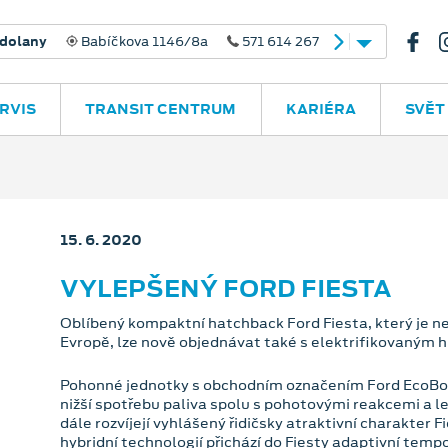
dolany
Babíčkova 1146/8a
571 614 267
RVIS
TRANSIT CENTRUM
KARIÉRA
SVĚT
15. 6. 2020
VYLEPŠENÝ FORD FIESTA
Oblíbený kompaktní hatchback Ford Fiesta, který je 
Evropě, lze nově objednávat také s elektrifikovaným 
Pohonné jednotky s obchodním označením Ford EcoBoos
nižší spotřebu paliva spolu s pohotovými reakcemi a l
dále rozvíjejí vyhlášený řidičsky atraktivní charakter
hybridní technologií přichází do Fiesty adaptivní temp