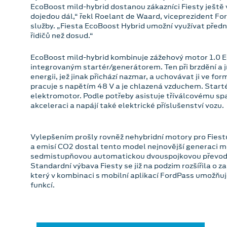
EcoBoost mild-hybrid dostanou zákazníci Fiesty ještě v
dojedou dál,“ řekl Roelant de Waard, viceprezident For
služby. „Fiesta EcoBoost Hybrid umožní využívat předno
řidičů než dosud.“
EcoBoost mild-hybrid kombinuje zážehový motor 1.0
integrovaným startér/generátorem. Ten při brzdění a 
energii, jež jinak přichází nazmar, a uchovávat ji ve fo
pracuje s napětím 48 V a je chlazená vzduchem. Start
elektromotor. Podle potřeby asistuje tříválcovému sp
akceleraci a napájí také elektrické příslušenství vozu.
Vylepšením prošly rovněž nehybridní motory pro Fiestu
a emisí CO2 dostal tento model nejnovější generaci 
sedmistupňovou automatickou dvouspojkovou převo
Standardní výbava Fiesty se již na podzim rozšířila 
který v kombinaci s mobilní aplikací FordPass umožňuj
funkcí.