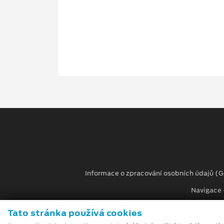
Informace o zpracování osobních údajů (
Navigace -
Při tvorbě videí a obrázků na tomto webu je využívá
Tato stránka používá cookies
umělé inteligence (gen-AI).