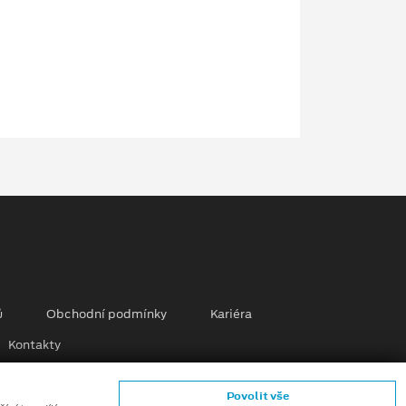
ů
Obchodní podmínky
Kariéra
Kontakty
mků (CGI) z digitálních modelů vozidel a generativní
Povolit vše