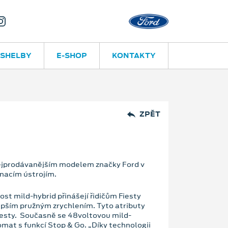
Valašské Me
 SHELBY
E-SHOP
KONTAKTY
ZPĚT
nejprodávanějším modelem značky Ford v
hnacím ústrojím.
t mild-hybrid přinášejí řidičům Fiesty
epším pružným zrychlením. Tyto atributy
 Fiesty. Současně se 48voltovou mild-
omat s funkcí Stop & Go. „Díky technologii