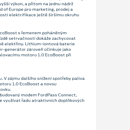
yšší výkon, a přitom na jednu nádrž
d of Europe pro marketing, prodej a
sti elektrifikace ještě širšímu okruhu
 EcoBoost s řemenem poháněným
jízdě setrvačností dokáže zachycovat
rmě elektřiny. Lithium-iontová baterie
ér-generátor zároveň účinkuje jako
alovacímu motoru 1.0 EcoBoost při
. V zájmu dalšího snížení spotřeby paliva
motoru 1.0 EcoBoost a novou
dovku.
o zabudovaný modem FordPass Connect,
e využívat řadu atraktivních doplňkových