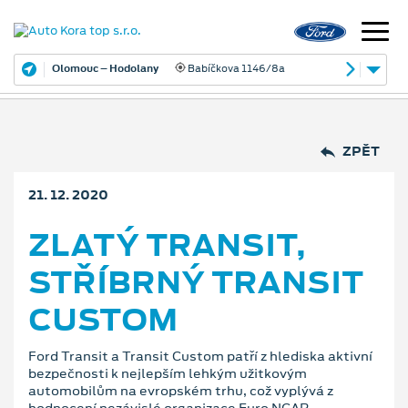
Olomouc – Hodolany
Babíčkova 1146/8a
ZPĚT
21. 12. 2020
ZLATÝ TRANSIT,
STŘÍBRNÝ TRANSIT
CUSTOM
Ford Transit a Transit Custom patří z hlediska aktivní
bezpečnosti k nejlepším lehkým užitkovým
automobilům na evropském trhu, což vyplývá z
hodnocení nezávislé organizace Euro NCAP.