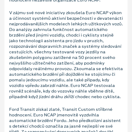
V zájmu své nové iniciativy zkoušela Euro NCAP výkon
a účinnost systémů aktivní bezpečnosti v devatenácti
nejprodávanějších modelech lehkých užitkových vozů.
Do analýzy zahrnula funkčnost automatického
brzdění před jinými vozidly, chodci i cyklisty stejně
jako technologii asistenta pro jízdu v pruzích,
rozpoznávání dopravních značek a systémy sledování
cestujících. všechny testované vozy jezdily na
zkušebním polygonu zatížené na 50 procent svého
nejvyššího užitečného zatížení, aby podmínky
odpovídaly reálnému provozu. Zkoumala se efektivita
automatického brzdění při dojíždění ke stojícímu či
pomalu jedoucímu vozidlu, ale také případy, kdy
vozidlo vpředu zabrzdí náhle. Euro NCAP testovala
rovněž scénáře, kdy do vozovky náhle vběhne dítě,
případně když jízdní dráhu zkříží chodec nebo cyklista.
Ford Transit získal zlaté, Transit Custom stříbrné
hodnocení. Euro NCAP jmenovitě vyzdvihla
automatické brzdění Fordu. Jeho předkolizní asistent
s detekcí chodců označila za jasně nejlepší ve své
třídě. Za rozpoznávání dopravních značek1 dosáhl